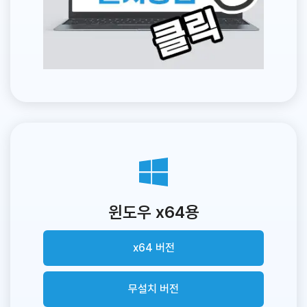
윈도우 x64용
x64 버전
무설치 버전