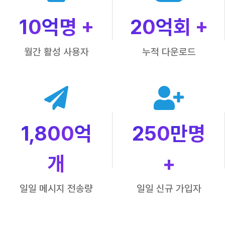
10
억명 +
20
억회 +
월간 활성 사용자
누적 다운로드
1,800
억
250
만명
개
+
일일 메시지 전송량
일일 신규 가입자