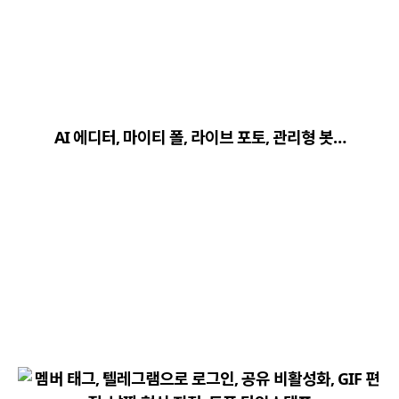
close
explore
search
사이트 메뉴 이동
AI 에디터, 마이티 폴, 라이브 포토, 관리형 봇…
Home
다운로드
가이드
활용팁
스티커
보안
채널·봇
지갑·미니앱
소식·FAQ
arrow_forward
Home 바로가기