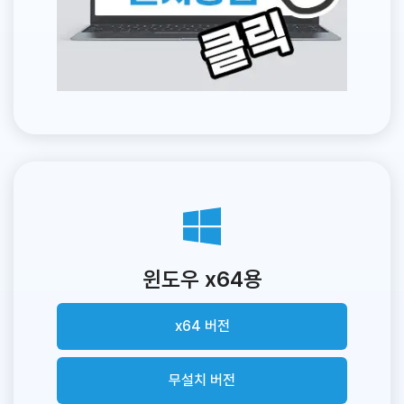
윈도우 x64용
x64 버전
무설치 버전