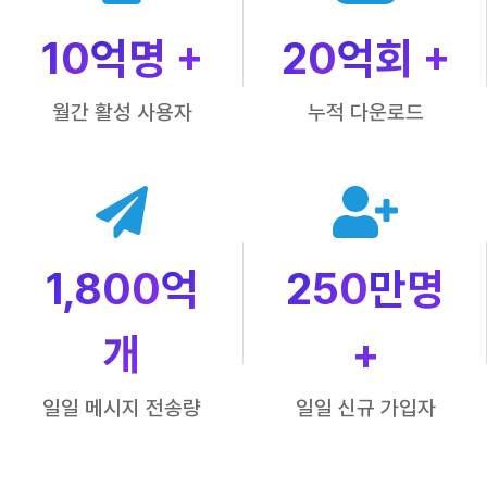
10
억명 +
20
억회 +
월간 활성 사용자
누적 다운로드
1,800
억
250
만명
개
+
일일 메시지 전송량
일일 신규 가입자