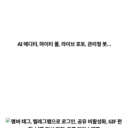
close
explore
search
사이트 메뉴 이동
AI 에디터, 마이티 폴, 라이브 포토, 관리형 봇…
Home
다운로드
가이드
활용팁
스티커
보안
채널·봇
지갑·미니앱
소식·FAQ
arrow_forward
Home 바로가기