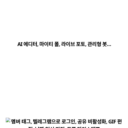
close
explore
search
사이트 메뉴 이동
AI 에디터, 마이티 폴, 라이브 포토, 관리형 봇…
Home
다운로드
가이드
활용팁
스티커
보안
채널·봇
지갑·미니앱
소식·FAQ
arrow_forward
Home 바로가기