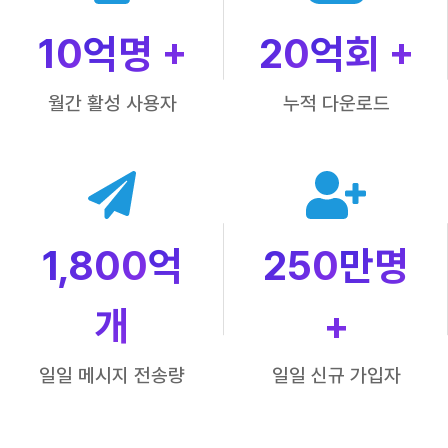
10
억명 +
20
억회 +
월간 활성 사용자
누적 다운로드
1,800
억
250
만명
개
+
일일 메시지 전송량
일일 신규 가입자