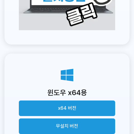
윈도우 x64용
x64 버전
무설치 버전