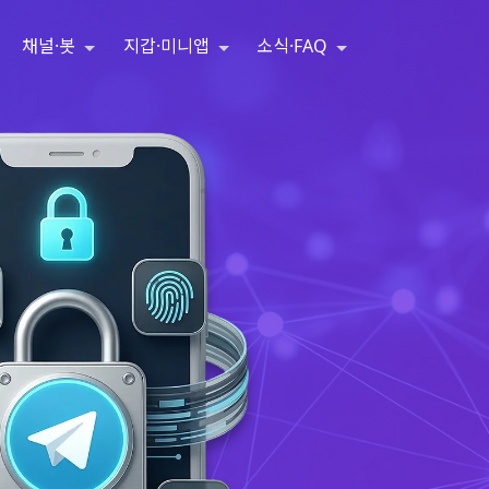
채널·봇
지갑·미니앱
소식·FAQ