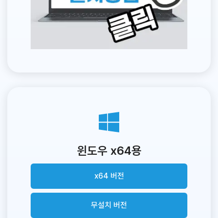
윈도우 x64용
x64 버전
무설치 버전