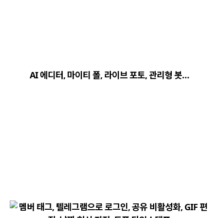
close
explore
search
사이트 메뉴 이동
AI 에디터, 마이티 폴, 라이브 포토, 관리형 봇…
Home
다운로드
가이드
활용팁
스티커
보안
채널·봇
지갑·미니앱
소식·FAQ
arrow_forward
Home 바로가기