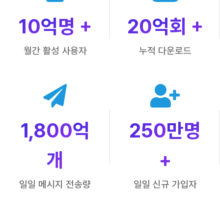
10
억명 +
20
억회 +
월간 활성 사용자
누적 다운로드
1,800
억
250
만명
개
+
일일 메시지 전송량
일일 신규 가입자