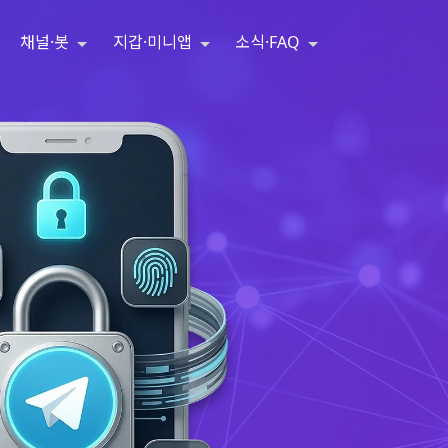
채널·봇
지갑·미니앱
소식·FAQ