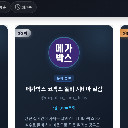
schedule
름순
최신순
2
🥈
위
🥉
문화·정보
메가박스 코엑스 돌비 시네마 알람
@megabox_coex_dolby
monitoring
3,690
조회
완전 실시간에 가까운 알람입니다메가박스에서
실수로 돌비 시네마관으로 잘못 올리는 경우도