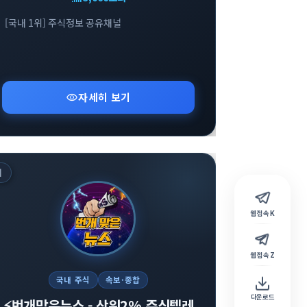
[국내 1위] 주식정보 공유채널
visibility
자세히 보기
위
웹 접속 K
웹 접속 Z
국내 주식
속보·종합
다운로드
⚡️번개맞은뉴스 - 상위2% 주식텔레