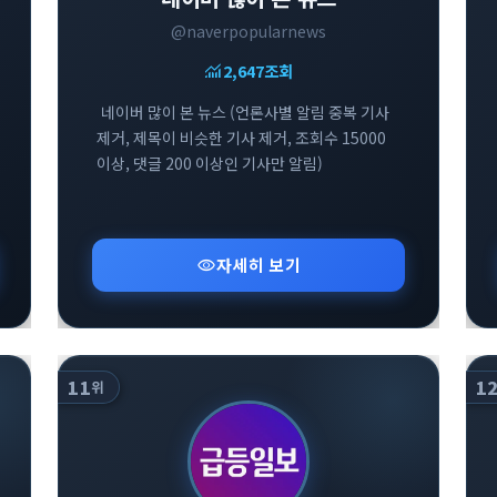
@naverpopularnews
monitoring
2,647
조회
네이버 많이 본 뉴스 (언론사별 알림 중복 기사
제거, 제목이 비슷한 기사 제거, 조회수 15000
이상, 댓글 200 이상인 기사만 알림)
visibility
자세히 보기
11
1
위