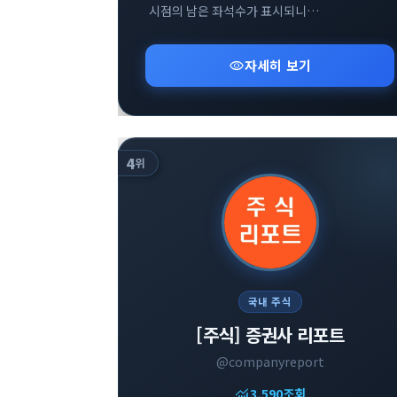
시점의 남은 좌석수가 표시되니
참고부탁드립니다
visibility
자세히 보기
4
위
국내 주식
[주식] 증권사 리포트
@companyreport
monitoring
3,590
조회