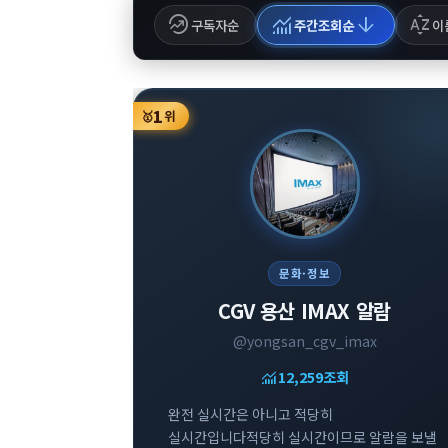
whatshot
monitoring
arrow_downward
sort_by_alpha
구독자순
주간조회순
이
1
🥇
위
문화·정보
CGV 용산 IMAX 알람
@yongsan_cgv_imax
monitoring
12,259
조회
완전 실시간은 아니고 적당히
실시간입니다적당히 실시간이므로 알람을 보낼