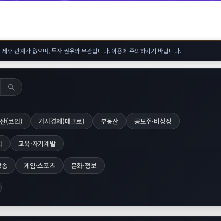
 제휴 관계가 없으며, 투자 권유와 무관합니다. 이용에 주의하시기 바랍니다.
search
산(코인)
거시경제(매크로)
부동산
공모주·비상장
회
교육·자기계발
방송
게임·스포츠
문화·정보