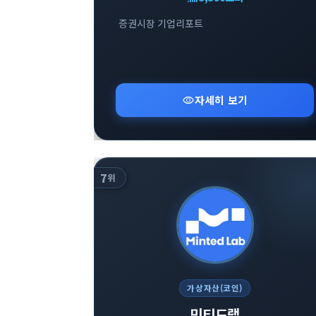
증권시장 기업리포트
visibility
자세히 보기
7
위
가상자산(코인)
민티드랩