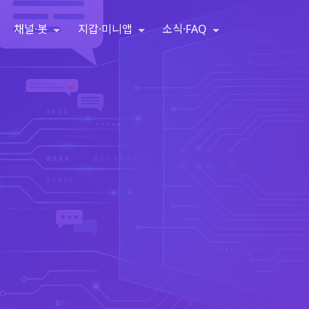
채널·봇
지갑·미니앱
소식·FAQ