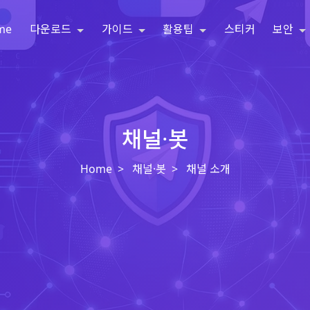
me
다운로드
가이드
활용팁
스티커
보안
채널·봇
Home
채널·봇
채널 소개