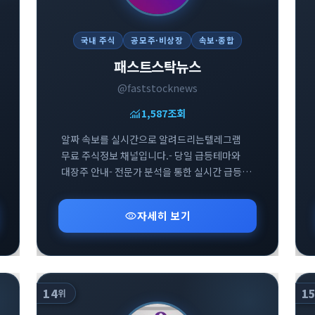
국내 주식
공모주·비상장
속보·종합
패스트스탁뉴스
@faststocknews
monitoring
1,587
조회
알짜 속보를 실시간으로 알려드리는텔레그램
무료 주식정보 채널입니다.- 당일 급등테마와
대장주 안내- 전문가 분석을 통한 실시간 급등주
예측- 초등학생도 따라할 수 있는 뉴스매매
visibility
자세히 보기
14
1
위