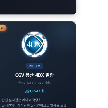
3
위
문화·정보
CGV 용산 4DX 알람
@yongsan_cgv_4dx
monitoring
3,654
조회
완전 실시간은 아니고 적당히
실시간입니다적당히 실시간이므로 알람을 보낼