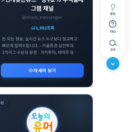
그램 채널
꿀팁
@stock_messenger
monitoring
1,882
조회
FAQ
돈 되는 정보, 실시간 뉴스 누구보다 정교하고
빠르게 알려드립니다. - 키움증권 실전투자
검색
1억리그 수상자 운영 - 가치투자, 테마주 등 돈
되는 것 다 합니다.
visibility
자세히 보기
2
위