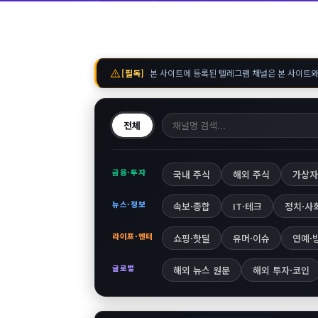
warning
[필독]
본 사이트에 등록된 텔레그램 채널은 본 사이트와
전체
금융·투자
국내 주식
해외 주식
가상자
뉴스·정보
속보·종합
IT·테크
정치·사
라이프·엔터
쇼핑·핫딜
유머·이슈
연예·
글로벌
해외 뉴스 원문
해외 투자·코인