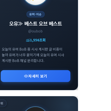
유머·이슈
오유≫ 베스트 오브 베스트
@oubob
monitoring
1,556
조회
오늘의 유머 BoB 중 시사 게시판 글 비중이
높아 유머가 너무 묻히기에 오늘의 유머 시사
게시판 BoB 채널 분리합니다.
visibility
자세히 보기
5
위