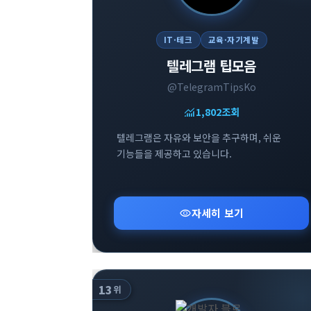
IT·테크
교육·자기계발
텔레그램 팁모음
@TelegramTipsKo
monitoring
1,802
조회
텔레그램은 자유와 보안을 추구하며, 쉬운
기능들을 제공하고 있습니다.
visibility
자세히 보기
13
위