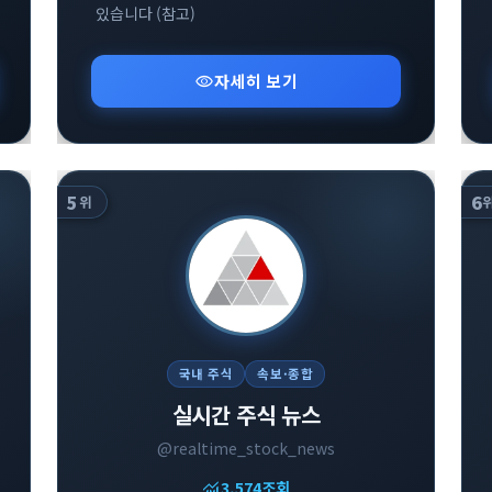
있습니다 (참고)
visibility
자세히 보기
5
6
위
국내 주식
속보·종합
실시간 주식 뉴스
@realtime_stock_news
monitoring
3,574
조회