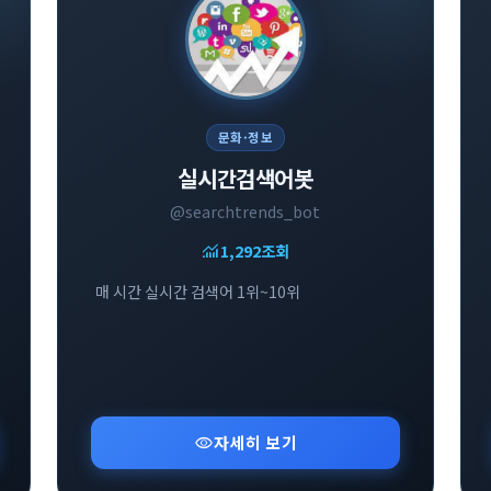
문화·정보
실시간검색어봇
@searchtrends_bot
monitoring
1,292
조회
매 시간 실시간 검색어 1위~10위
visibility
자세히 보기