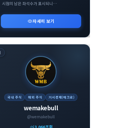
시점의 남은 좌석수가 표시되니
참고부탁드립니다
visibility
자세히 보기
위
국내 주식
해외 주식
거시경제(매크로)
wemakebull
@wemakebull
monitoring
3,066
조회