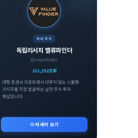
국내 주식
독립리서치 밸류파인더
@valuefinder
monitoring
1,152
조회
대형 증권사 리포트에서 다루지 않는 스몰캡·
가치주를 직접 발굴하는 실전 주식 투자
채널입니다.
visibility
자세히 보기