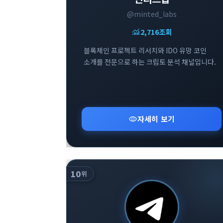
@minted_labs
monitoring
2,716
조회
블록체인 프로젝트 리서치와 IDO 유망 코인
소개를 전문으로 하는 크립토 분석 채널입니다.
visibility
자세히 보기
10
위