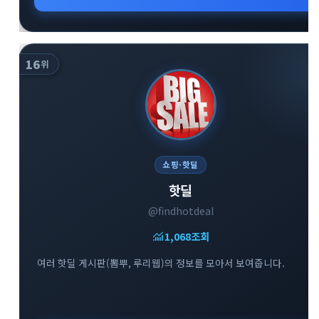
16
위
쇼핑·핫딜
핫딜
@findhotdeal
monitoring
1,068
조회
여러 핫딜 게시판(뽐뿌, 루리웹)의 정보를 모아서 보여줍니다.