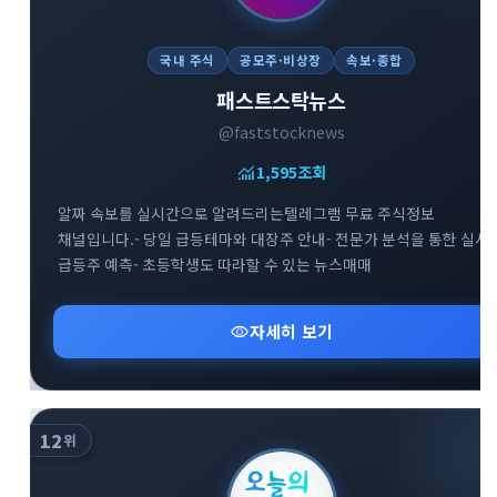
국내 주식
공모주·비상장
속보·종합
패스트스탁뉴스
@faststocknews
monitoring
1,595
조회
알짜 속보를 실시간으로 알려드리는텔레그램 무료 주식정보
채널입니다.- 당일 급등테마와 대장주 안내- 전문가 분석을 통한 실시
급등주 예측- 초등학생도 따라할 수 있는 뉴스매매
visibility
자세히 보기
12
위