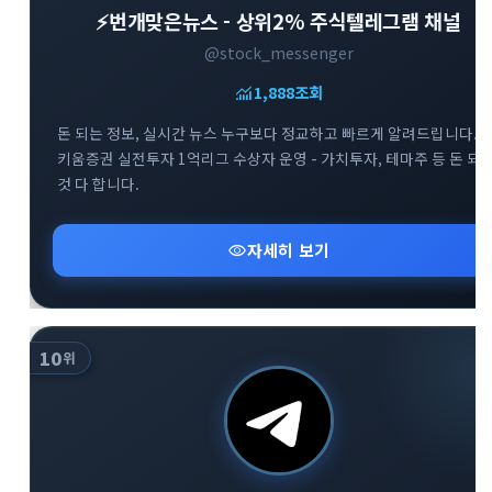
⚡️번개맞은뉴스 - 상위2% 주식텔레그램 채널
@stock_messenger
monitoring
1,888
조회
돈 되는 정보, 실시간 뉴스 누구보다 정교하고 빠르게 알려드립니다. -
키움증권 실전투자 1억리그 수상자 운영 - 가치투자, 테마주 등 돈 되
것 다 합니다.
visibility
자세히 보기
10
위