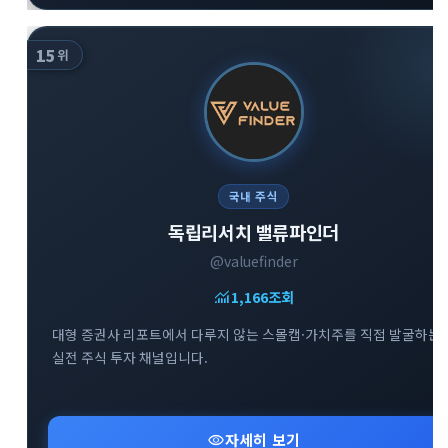
15
위
국내 주식
독립리서치 밸류파인더
@valuefinder
monitoring
1,166
조회
대형 증권사 리포트에서 다루지 않는 스몰캡·가치주를 직접 발굴하는
실전 주식 투자 채널입니다.
visibility
자세히 보기