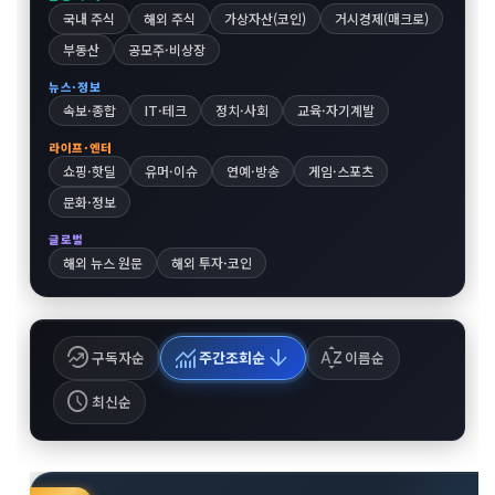
국내 주식
해외 주식
가상자산(코인)
거시경제(매크로)
부동산
공모주·비상장
뉴스·정보
속보·종합
IT·테크
정치·사회
교육·자기계발
라이프·엔터
쇼핑·핫딜
유머·이슈
연예·방송
게임·스포츠
문화·정보
글로벌
해외 뉴스 원문
해외 투자·코인
whatshot
monitoring
arrow_downward
sort_by_alpha
구독자순
주간조회순
이름순
schedule
최신순