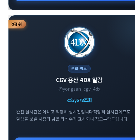
3
🥉
위
문화·정보
CGV 용산 4DX 알람
@yongsan_cgv_4dx
monitoring
3,678
조회
완전 실시간은 아니고 적당히 실시간입니다적당히 실시간이므로
알람을 보낼 시점의 남은 좌석수가 표시되니 참고부탁드립니다