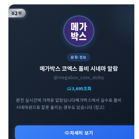
2
🥈
위
문화·정보
메가박스 코엑스 돌비 시네마 알람
@megabox_coex_dolby
monitoring
3,695
조회
완전 실시간에 가까운 알람입니다메가박스에서 실수로 돌비
시네마관으로 잘못 올리는 경우도 있습니다 (참고)
visibility
자세히 보기