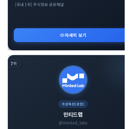
[국내 1위] 주식정보 공유채널
visibility
자세히 보기
7
위
가상자산(코인)
민티드랩
@minted_labs