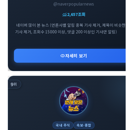
@naverpopularnews
monitoring
2,657
조회
네이버 많이 본 뉴스 (언론사별 알림 중복 기사 제거, 제목이 비슷한
기사 제거, 조회수 15000 이상, 댓글 200 이상인 기사만 알림)
visibility
자세히 보기
9
위
국내 주식
속보·종합