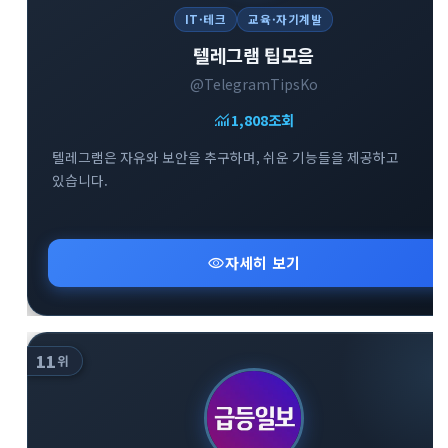
IT·테크
교육·자기계발
텔레그램 팁모음
@TelegramTipsKo
monitoring
1,808
조회
텔레그램은 자유와 보안을 추구하며, 쉬운 기능들을 제공하고
있습니다.
visibility
자세히 보기
11
위