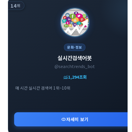
14
위
문화·정보
실시간검색어봇
@searchtrends_bot
monitoring
1,294
조회
매 시간 실시간 검색어 1위~10위
visibility
자세히 보기