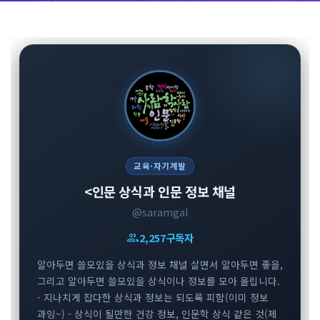
교육·자기계발
<인문 상식과 인문 정보 채널
@saramgal
group
2,257
구독자
알아두면 쓸모있을 상식과 정보 채널 살면서 알아두면 좋을,
그리고 알아두면 쓸모있을 상식이나 정보를 모아 올립니다.
- 지나치게 잡다한 상식과 정보는 되도록 피함(이미 정보
과잉~) - 상식이 될만한 건강 정보, 인문학 상식 같은 것(제