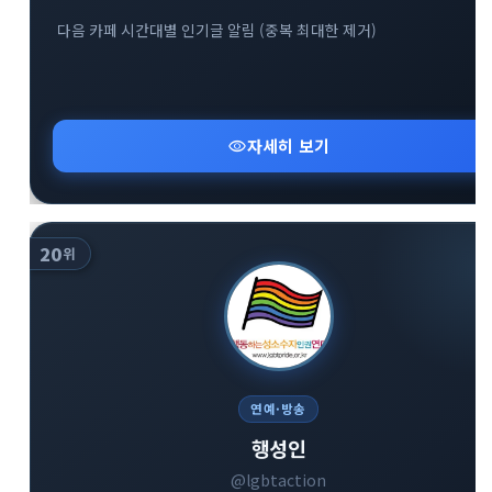
다음 카페 시간대별 인기글 알림 (중복 최대한 제거)
visibility
자세히 보기
20
위
연예·방송
행성인
@lgbtaction