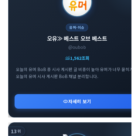
유머·이슈
오유≫ 베스트 오브 베스트
@oubob
monitoring
1,562
조회
오늘의 유머 BoB 중 시사 게시판 글 비중이 높아 유머가 너무 묻히기
오늘의 유머 시사 게시판 BoB 채널 분리합니다.
visibility
자세히 보기
13
위