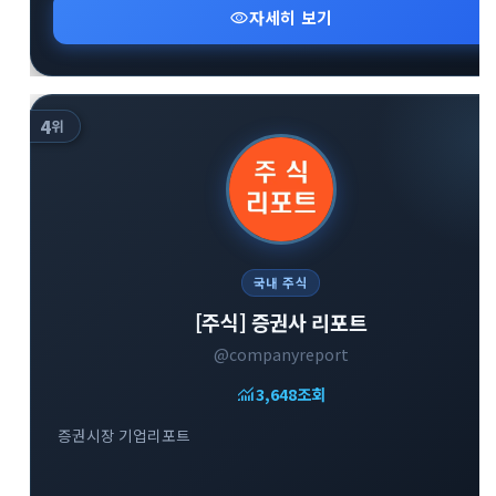
visibility
자세히 보기
4
위
국내 주식
[주식] 증권사 리포트
@companyreport
monitoring
3,648
조회
증권시장 기업리포트