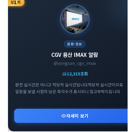
1
🥇
위
문화·정보
CGV 용산 IMAX 알람
@yongsan_cgv_imax
monitoring
12,315
조회
완전 실시간은 아니고 적당히 실시간입니다적당히 실시간이므로
알람을 보낼 시점의 남은 좌석수가 표시되니 참고부탁드립니다
visibility
자세히 보기