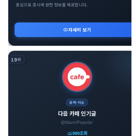
중심으로 증시에 관한 정보를 제공합니다.
visibility
자세히 보기
19
위
유머·이슈
다음 카페 인기글
@daumPopular
monitoring
880
조회