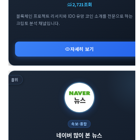
monitoring
2,721
조회
블록체인 프로젝트 리서치와 IDO 유망 코인 소개를 전문으로 하는
크립토 분석 채널입니다.
visibility
자세히 보기
8
위
속보·종합
네이버 많이 본 뉴스