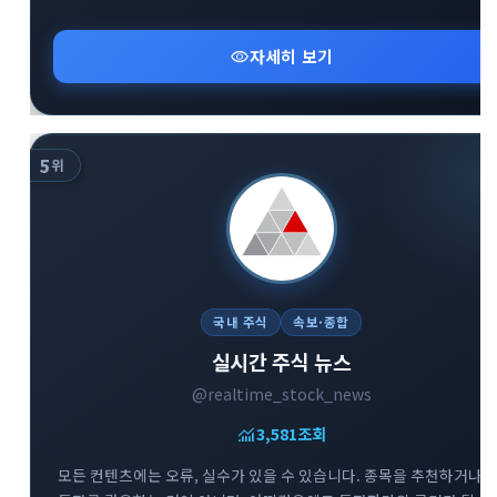
visibility
자세히 보기
5
위
국내 주식
속보·종합
실시간 주식 뉴스
@realtime_stock_news
monitoring
3,581
조회
모든 컨텐츠에는 오류, 실수가 있을 수 있습니다. 종목을 추천하거나