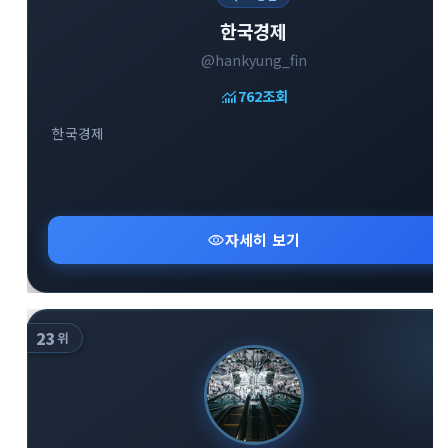
한국경제
@hankyung_fin
monitoring
763
조회
close
explore
search
한국경제
사이트 메뉴 이동
Home
다운로드
가이드
visibility
자세히 보기
활용팁
스티커
보안
채널·봇
지갑·미니앱
소식·FAQ
23
위
arrow_forward
Home 바로가기