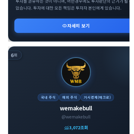
투자를 권유하는 것이 아니며, 어떤경우에도 투자판단의 근거가 될 수
없습니다. 투자에 대한 모든 책임은 투자자 본인에게 있습니다.
visibility
자세히 보기
6
위
국내 주식
해외 주식
거시경제(매크로)
wemakebull
@wemakebull
monitoring
3,072
조회