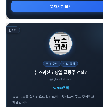
visibility
자세히 보기
17
위
국내 주식
속보·종합
뉴스귀신 ? 당일 급등주 검색?
@ghoststock
monitoring
980
조회
뉴스 속보를 실시간으로 알려드리는 텔레그램 무료 주식정보
채널입니다.