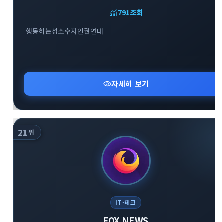
monitoring
791
조회
행동하는성소수자인권연대
visibility
자세히 보기
21
위
IT·테크
FOX NEWS