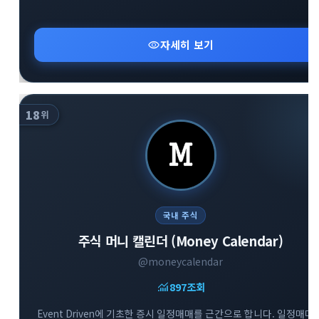
visibility
자세히 보기
18
위
국내 주식
주식 머니 캘린더 (Money Calendar)
@moneycalendar
monitoring
897
조회
Event Driven에 기초한 증시 일정매매를 근간으로 합니다. 일정매매