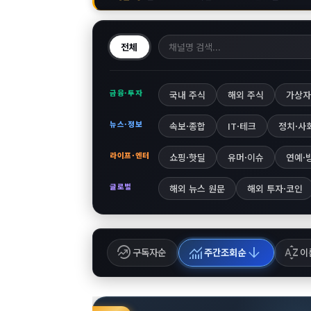
전체
금융·투자
국내 주식
해외 주식
가상자
뉴스·정보
속보·종합
IT·테크
정치·사
라이프·엔터
쇼핑·핫딜
유머·이슈
연예·
글로벌
해외 뉴스 원문
해외 투자·코인
whatshot
monitoring
arrow_downward
sort_by_alpha
구독자순
주간조회순
이