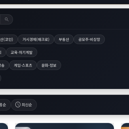
search
산(코인)
거시경제(매크로)
부동산
공모주·비상장
회
교육·자기계발
방송
게임·스포츠
문화·정보
schedule
름순
최신순