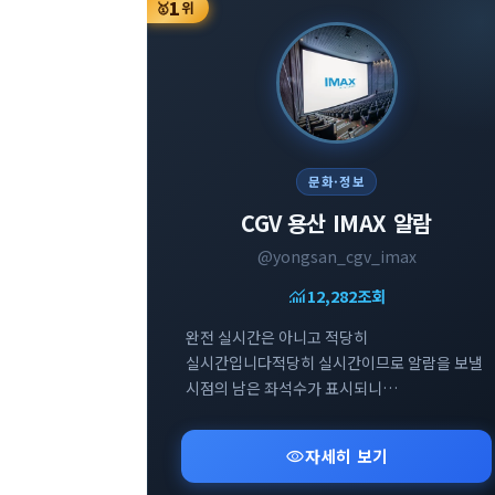
1
🥇
위
문화·정보
CGV 용산 IMAX 알람
@yongsan_cgv_imax
monitoring
12,282
조회
완전 실시간은 아니고 적당히
실시간입니다적당히 실시간이므로 알람을 보낼
시점의 남은 좌석수가 표시되니
참고부탁드립니다
visibility
자세히 보기