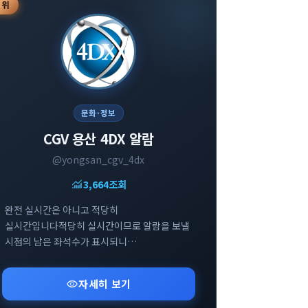
3
위
문화·정보
CGV 용산 4DX 알람
@yongsan_cgv_4dx
monitoring
3,664
조회
완전 실시간은 아니고 적당히
실시간입니다적당히 실시간이므로 알람을 보낼
시점의 남은 좌석수가 표시되니
참고부탁드립니다
visibility
자세히 보기