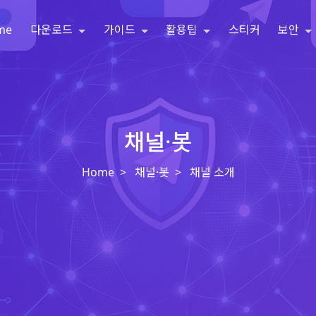
me
다운로드
가이드
활용팁
스티커
보안
채널·봇
Home
채널·봇
채널 소개