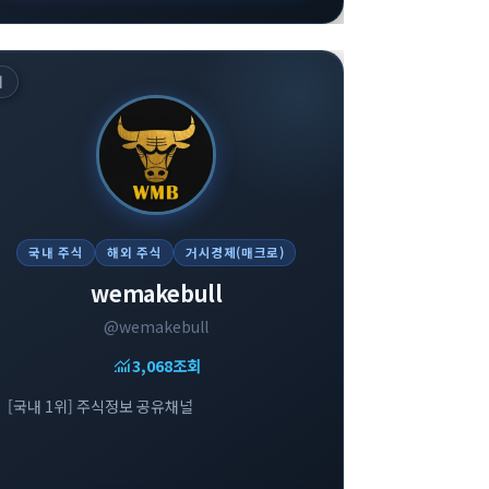
위
국내 주식
해외 주식
거시경제(매크로)
wemakebull
@wemakebull
monitoring
3,068
조회
[국내 1위] 주식정보 공유채널