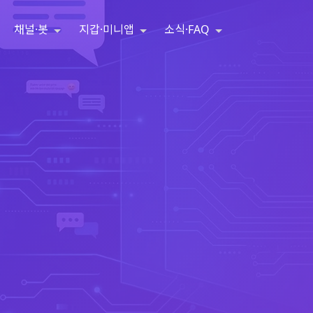
채널·봇
지갑·미니앱
소식·FAQ