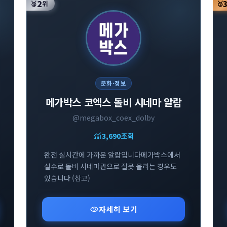
2
🥈
위
🥉
문화·정보
메가박스 코엑스 돌비 시네마 알람
@megabox_coex_dolby
monitoring
3,690
조회
완전 실시간에 가까운 알람입니다메가박스에서
실수로 돌비 시네마관으로 잘못 올리는 경우도
있습니다 (참고)
visibility
자세히 보기