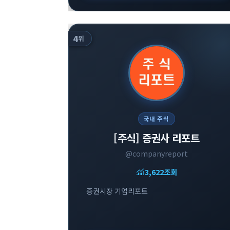
4
위
국내 주식
[주식] 증권사 리포트
@companyreport
monitoring
3,622
조회
증권시장 기업리포트