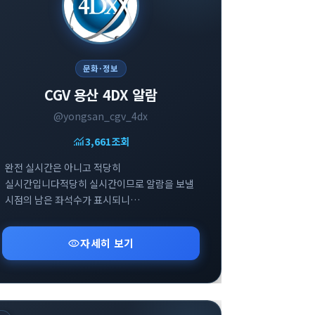
문화·정보
CGV 용산 4DX 알람
@yongsan_cgv_4dx
monitoring
3,661
조회
완전 실시간은 아니고 적당히
실시간입니다적당히 실시간이므로 알람을 보낼
시점의 남은 좌석수가 표시되니
참고부탁드립니다
visibility
자세히 보기