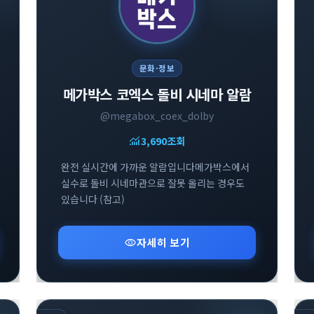
문화·정보
메가박스 코엑스 돌비 시네마 알람
@megabox_coex_dolby
monitoring
3,690
조회
완전 실시간에 가까운 알람입니다메가박스에서
실수로 돌비 시네마관으로 잘못 올리는 경우도
있습니다 (참고)
visibility
자세히 보기