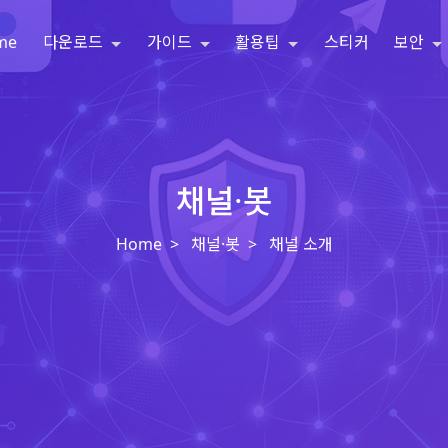
me
다운로드
가이드
활용팁
스티커
보안
채널·봇
Home
채널·봇
채널 소개