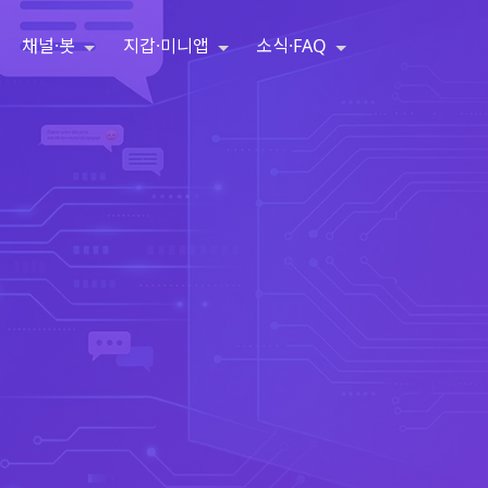
채널·봇
지갑·미니앱
소식·FAQ