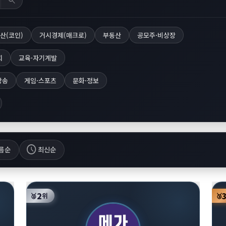
search
산(코인)
거시경제(매크로)
부동산
공모주·비상장
회
교육·자기계발
방송
게임·스포츠
문화·정보
schedule
름순
최신순
2
🥈
위
🥉