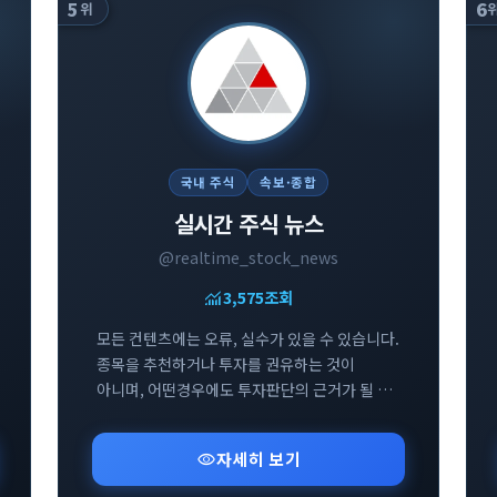
5
6
위
국내 주식
속보·종합
실시간 주식 뉴스
@realtime_stock_news
monitoring
3,575
조회
모든 컨텐츠에는 오류, 실수가 있을 수 있습니다.
종목을 추천하거나 투자를 권유하는 것이
아니며, 어떤경우에도 투자판단의 근거가 될 수
없습니다. 투자에 대한 모든 책임은 투자자
본인에게 있습니다.
visibility
자세히 보기