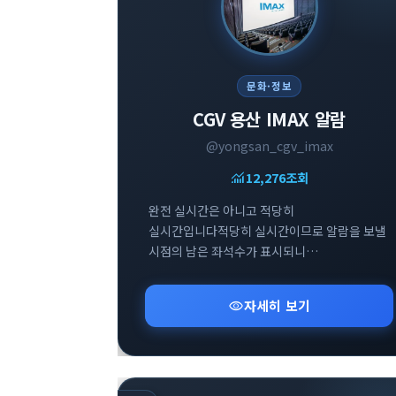
문화·정보
CGV 용산 IMAX 알람
@yongsan_cgv_imax
monitoring
12,276
조회
완전 실시간은 아니고 적당히
실시간입니다적당히 실시간이므로 알람을 보낼
시점의 남은 좌석수가 표시되니
참고부탁드립니다
visibility
자세히 보기