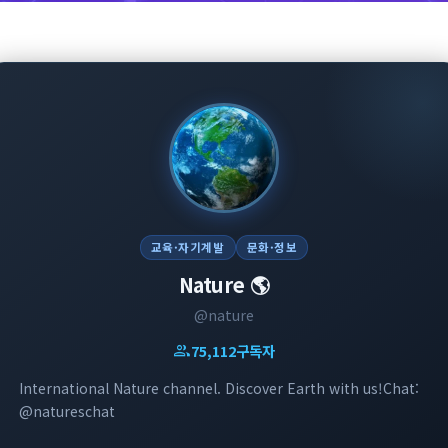
교육·자기계발
문화·정보
Nature 🌎
@nature
group
75,112
구독자
International Nature channel. Discover Earth with us!Chat:
@natureschat