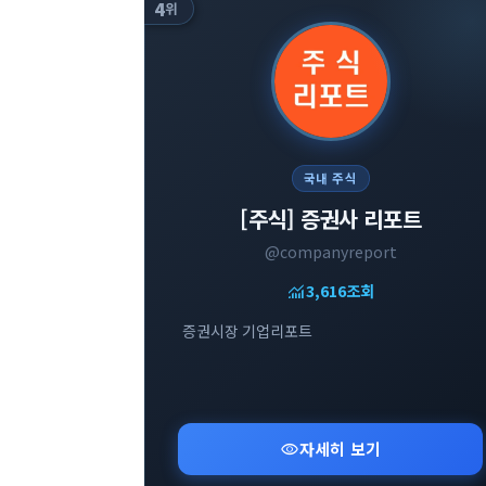
4
위
국내 주식
[주식] 증권사 리포트
@companyreport
monitoring
3,616
조회
증권시장 기업리포트
visibility
자세히 보기