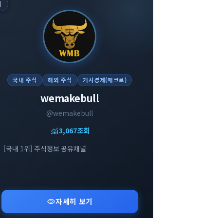
위
국내 주식
해외 주식
거시경제(매크로)
wemakebull
@wemakebull
monitoring
3,067
조회
[국내 1위] 주식정보 공유채널
visibility
자세히 보기