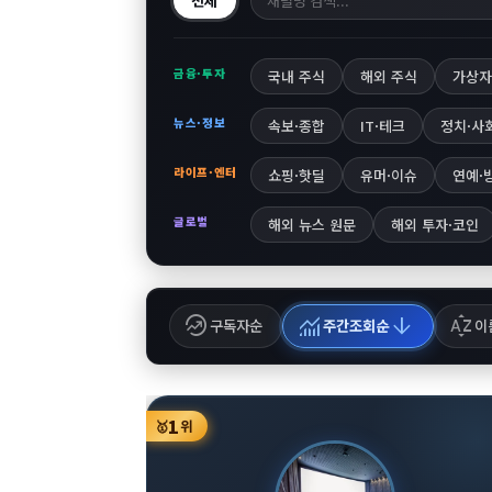
전체
금융·투자
국내 주식
해외 주식
가상자
뉴스·정보
속보·종합
IT·테크
정치·사
라이프·엔터
쇼핑·핫딜
유머·이슈
연예·
글로벌
해외 뉴스 원문
해외 투자·코인
whatshot
monitoring
arrow_downward
sort_by_alpha
구독자순
주간조회순
이
1
🥇
위