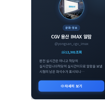
문화·정보
CGV 용산 IMAX 알람
@yongsan_cgv_imax
monitoring
12,301
조회
완전 실시간은 아니고 적당히
실시간입니다적당히 실시간이므로 알람을 보낼
시점의 남은 좌석수가 표시되니
참고부탁드립니다
visibility
자세히 보기