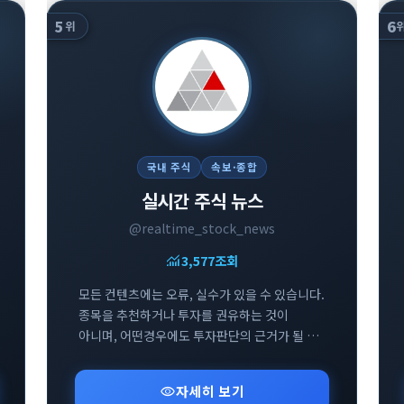
5
6
위
국내 주식
속보·종합
실시간 주식 뉴스
@realtime_stock_news
monitoring
3,577
조회
모든 컨텐츠에는 오류, 실수가 있을 수 있습니다.
종목을 추천하거나 투자를 권유하는 것이
아니며, 어떤경우에도 투자판단의 근거가 될 수
없습니다. 투자에 대한 모든 책임은 투자자
본인에게 있습니다.
visibility
자세히 보기