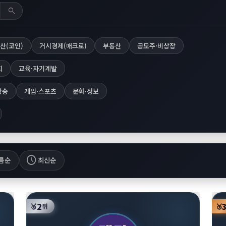
search
산(코인)
거시경제(매크로)
부동산
공모주·비상장
회
교육·자기계발
방송
게임·스포츠
문화·정보
schedule
름순
최신순
2
🥈
위
🥉