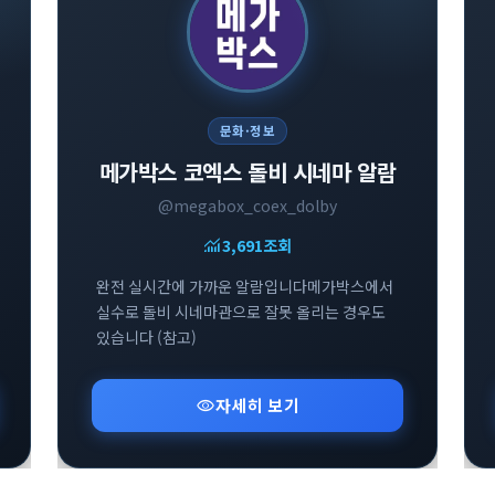
문화·정보
메가박스 코엑스 돌비 시네마 알람
@megabox_coex_dolby
monitoring
3,691
조회
완전 실시간에 가까운 알람입니다메가박스에서
실수로 돌비 시네마관으로 잘못 올리는 경우도
있습니다 (참고)
visibility
자세히 보기