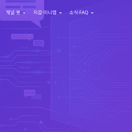
채널·봇
지갑·미니앱
소식·FAQ