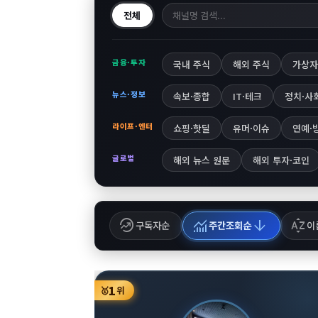
전체
금융·투자
국내 주식
해외 주식
가상자
뉴스·정보
속보·종합
IT·테크
정치·사
라이프·엔터
쇼핑·핫딜
유머·이슈
연예·
글로벌
해외 뉴스 원문
해외 투자·코인
whatshot
monitoring
arrow_downward
sort_by_alpha
구독자순
주간조회순
이
1
🥇
위