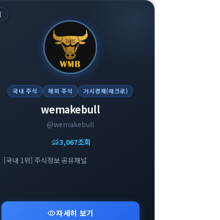
위
국내 주식
해외 주식
거시경제(매크로)
wemakebull
@wemakebull
monitoring
3,068
조회
[국내 1위] 주식정보 공유채널
visibility
자세히 보기