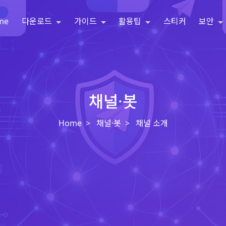
me
다운로드
가이드
활용팁
스티커
보안
채널·봇
Home
채널·봇
채널 소개