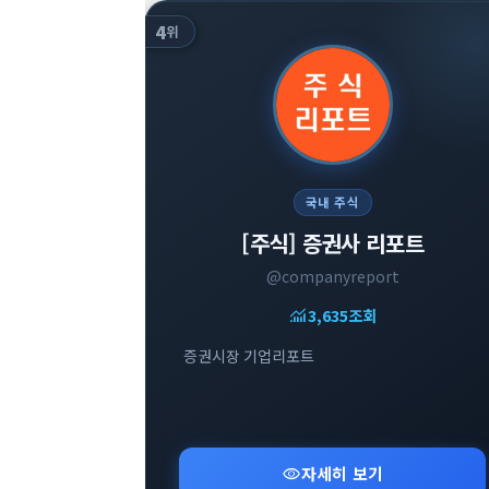
4
위
국내 주식
[주식] 증권사 리포트
@companyreport
monitoring
3,635
조회
증권시장 기업리포트
visibility
자세히 보기