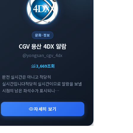
문화·정보
CGV 용산 4DX 알람
@yongsan_cgv_4dx
monitoring
3,669
조회
완전 실시간은 아니고 적당히
실시간입니다적당히 실시간이므로 알람을 보낼
시점의 남은 좌석수가 표시되니
참고부탁드립니다
visibility
자세히 보기