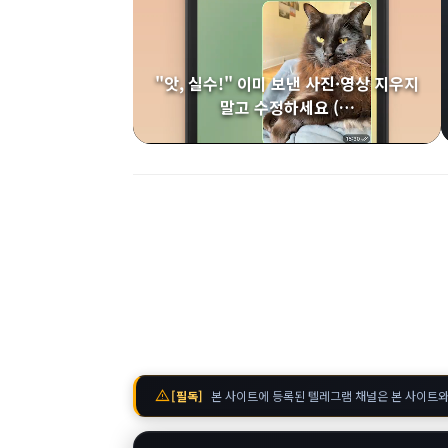
"앗, 실수!" 이미 보낸 사진·영상 지우지
말고 수정하세요 (…
warning
[필독]
본 사이트에 등록된 텔레그램 채널은 본 사이트와