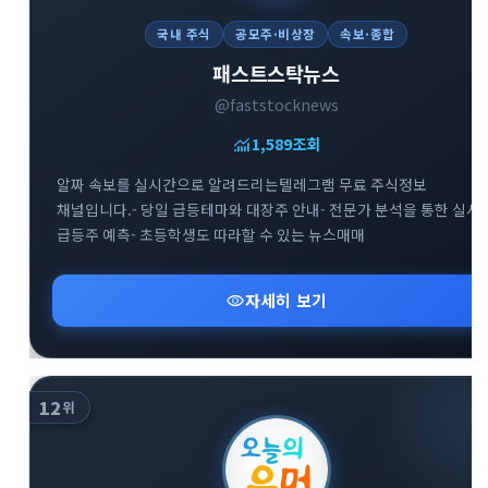
국내 주식
공모주·비상장
속보·종합
패스트스탁뉴스
@faststocknews
monitoring
1,589
조회
알짜 속보를 실시간으로 알려드리는텔레그램 무료 주식정보
채널입니다.- 당일 급등테마와 대장주 안내- 전문가 분석을 통한 실시
급등주 예측- 초등학생도 따라할 수 있는 뉴스매매
visibility
자세히 보기
12
위