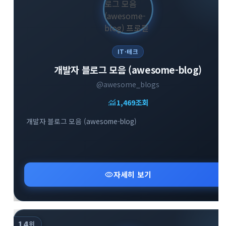
IT·테크
개발자 블로그 모음 (awesome-blog)
@awesome_blogs
monitoring
1,469
조회
개발자 블로그 모음 (awesome-blog)
visibility
자세히 보기
14
위