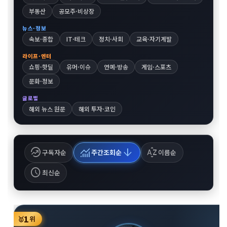
부동산
공모주·비상장
뉴스·정보
속보·종합
IT·테크
정치·사회
교육·자기계발
라이프·엔터
쇼핑·핫딜
유머·이슈
연예·방송
게임·스포츠
문화·정보
글로벌
해외 뉴스 원문
해외 투자·코인
whatshot
monitoring
arrow_downward
sort_by_alpha
구독자순
주간조회순
이름순
schedule
최신순
1
🥇
위