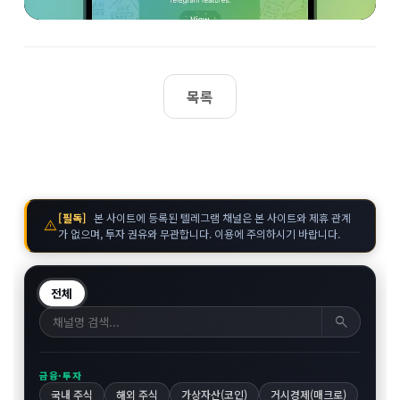
목록
[필독]
본 사이트에 등록된 텔레그램 채널은 본 사이트와 제휴 관계
warning
가 없으며, 투자 권유와 무관합니다. 이용에 주의하시기 바랍니다.
전체
search
금융·투자
국내 주식
해외 주식
가상자산(코인)
거시경제(매크로)