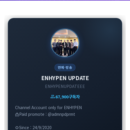
연예·방송
ENHYPEN UPDATE
ENHYPENUPDATEEE
group
67,900
구독자
Channel Account only for ENHYPEN
📩Paid promote : @admnpdprmt
🌻Since : 24/9/2020