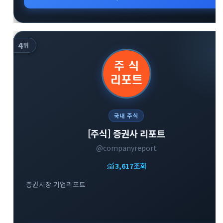
4
위
국내 주식
[주식] 증권사 리포트
@companyreport
monitoring
3,617
조회
증권시장 기업리포트