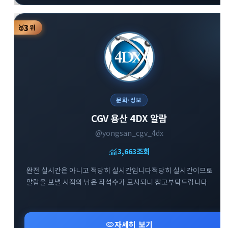
3
🥉
위
문화·정보
CGV 용산 4DX 알람
@yongsan_cgv_4dx
monitoring
3,663
조회
완전 실시간은 아니고 적당히 실시간입니다적당히 실시간이므로
알람을 보낼 시점의 남은 좌석수가 표시되니 참고부탁드립니다
visibility
자세히 보기