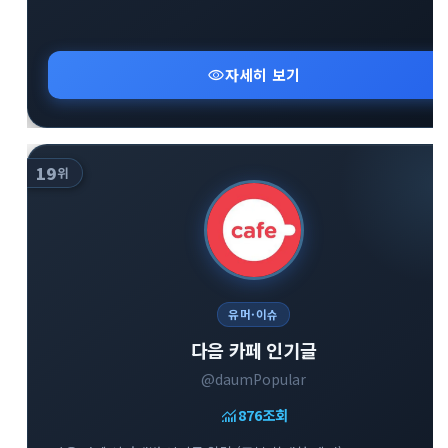
visibility
자세히 보기
19
위
유머·이슈
다음 카페 인기글
@daumPopular
monitoring
876
조회