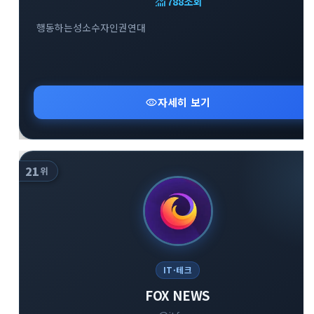
monitoring
788
조회
행동하는성소수자인권연대
visibility
자세히 보기
21
위
IT·테크
FOX NEWS