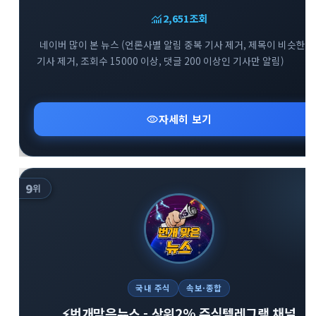
monitoring
2,651
조회
네이버 많이 본 뉴스 (언론사별 알림 중복 기사 제거, 제목이 비슷한
기사 제거, 조회수 15000 이상, 댓글 200 이상인 기사만 알림)
visibility
자세히 보기
9
위
국내 주식
속보·종합
⚡️번개맞은뉴스 - 상위2% 주식텔레그램 채널