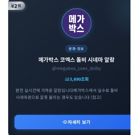
2
🥈
위
문화·정보
메가박스 코엑스 돌비 시네마 알람
@megabox_coex_dolby
monitoring
3,690
조회
완전 실시간에 가까운 알람입니다메가박스에서 실수로 돌비
시네마관으로 잘못 올리는 경우도 있습니다 (참고)
visibility
자세히 보기