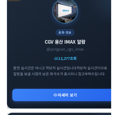
문화·정보
CGV 용산 IMAX 알람
@yongsan_cgv_imax
monitoring
12,277
조회
완전 실시간은 아니고 적당히 실시간입니다적당히 실시간이므로
알람을 보낼 시점의 남은 좌석수가 표시되니 참고부탁드립니다
visibility
자세히 보기