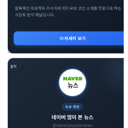
블록체인 프로젝트 리서치와 IDO 유망 코인 소개를 전문으로 하는
크립토 분석 채널입니다.
visibility
자세히 보기
8
위
속보·종합
네이버 많이 본 뉴스
@naverpopularnews