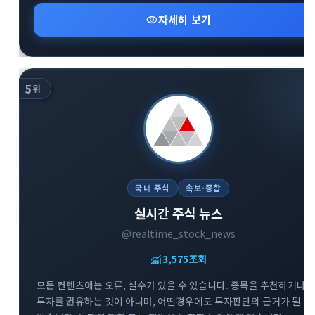
visibility
자세히 보기
5
위
국내 주식
속보·종합
실시간 주식 뉴스
@realtime_stock_news
monitoring
3,575
조회
모든 컨텐츠에는 오류, 실수가 있을 수 있습니다. 종목을 추천하거나
투자를 권유하는 것이 아니며, 어떤경우에도 투자판단의 근거가 될 수