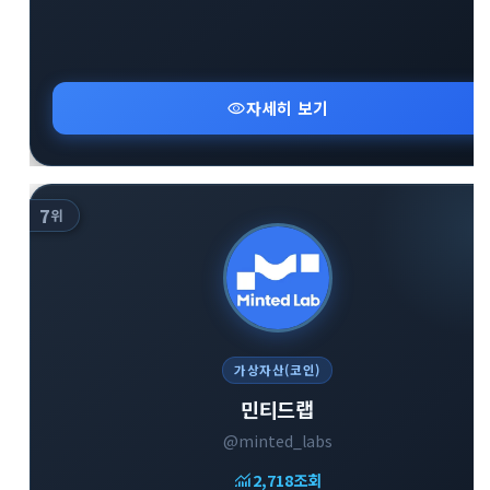
visibility
자세히 보기
7
위
가상자산(코인)
민티드랩
@minted_labs
monitoring
2,718
조회