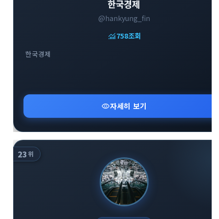
한국경제
@hankyung_fin
monitoring
758
조회
한국경제
close
explore
search
사이트 메뉴 이동
Home
다운로드
가이드
visibility
자세히 보기
활용팁
스티커
보안
채널·봇
지갑·미니앱
소식·FAQ
23
위
arrow_forward
Home 바로가기