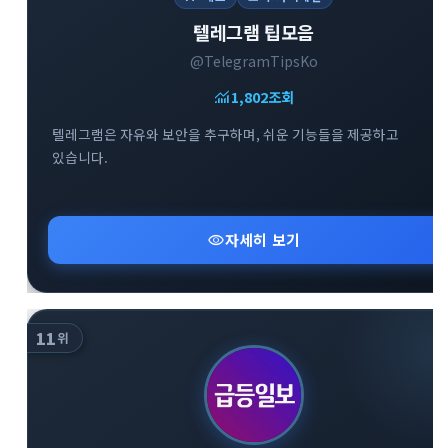
텔레그램 팁모음
@TelegramTipsKo
monitoring
1,802
조회
텔레그램은 자유와 보안을 추구하며, 쉬운 기능들을 제공하고
있습니다.
visibility
자세히 보기
11
위