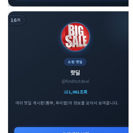
16
위
쇼핑·핫딜
핫딜
@findhotdeal
monitoring
1,061
조회
여러 핫딜 게시판(뽐뿌, 루리웹)의 정보를 모아서 보여줍니다.