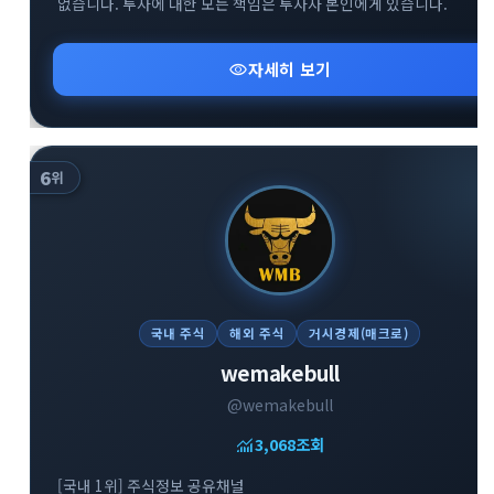
없습니다. 투자에 대한 모든 책임은 투자자 본인에게 있습니다.
visibility
자세히 보기
6
위
국내 주식
해외 주식
거시경제(매크로)
wemakebull
@wemakebull
monitoring
3,068
조회
[국내 1위] 주식정보 공유채널