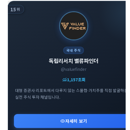
15
위
국내 주식
독립리서치 밸류파인더
@valuefinder
monitoring
1,157
조회
대형 증권사 리포트에서 다루지 않는 스몰캡·가치주를 직접 발굴하는
실전 주식 투자 채널입니다.
visibility
자세히 보기