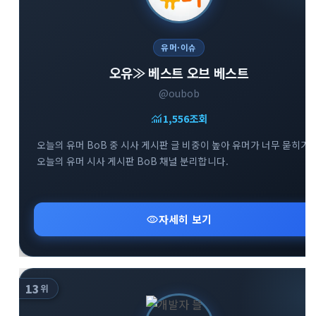
유머·이슈
오유≫ 베스트 오브 베스트
@oubob
monitoring
1,556
조회
오늘의 유머 BoB 중 시사 게시판 글 비중이 높아 유머가 너무 묻히기
오늘의 유머 시사 게시판 BoB 채널 분리합니다.
visibility
자세히 보기
13
위