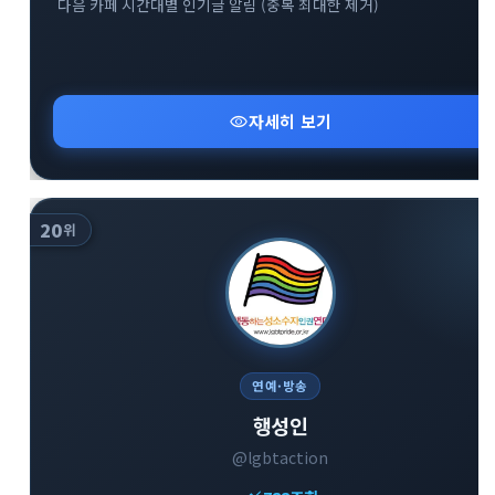
다음 카페 시간대별 인기글 알림 (중복 최대한 제거)
visibility
자세히 보기
20
위
연예·방송
행성인
@lgbtaction