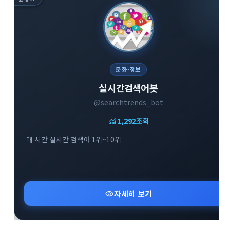
문화·정보
실시간검색어봇
@searchtrends_bot
monitoring
1,292
조회
매 시간 실시간 검색어 1위~10위
visibility
자세히 보기