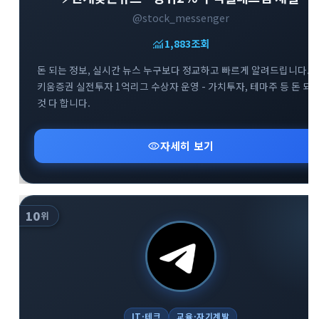
@stock_messenger
monitoring
1,883
조회
돈 되는 정보, 실시간 뉴스 누구보다 정교하고 빠르게 알려드립니다. -
키움증권 실전투자 1억리그 수상자 운영 - 가치투자, 테마주 등 돈 되
것 다 합니다.
visibility
자세히 보기
10
위
IT·테크
교육·자기계발