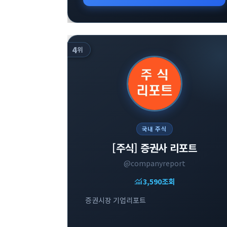
4
위
국내 주식
[주식] 증권사 리포트
@companyreport
monitoring
3,590
조회
증권시장 기업리포트