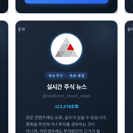
5
6
위
국내 주식
속보·종합
실시간 주식 뉴스
@realtime_stock_news
monitoring
3,574
조회
모든 컨텐츠에는 오류, 실수가 있을 수 있습니다.
종목을 추천하거나 투자를 권유하는 것이
아니며, 어떤경우에도 투자판단의 근거가 될 수