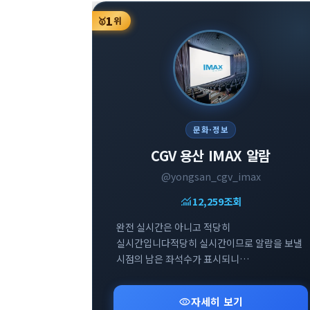
1
🥇
위
문화·정보
CGV 용산 IMAX 알람
@yongsan_cgv_imax
monitoring
12,259
조회
완전 실시간은 아니고 적당히
실시간입니다적당히 실시간이므로 알람을 보낼
시점의 남은 좌석수가 표시되니
참고부탁드립니다
visibility
자세히 보기