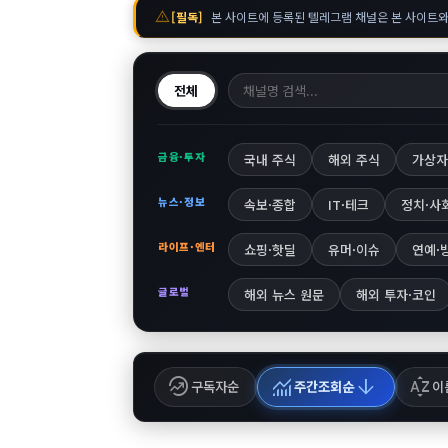
warning
[필독]
본 사이트에 등록된 텔레그램 채널은 본 사이트와
전체
금융·투자
국내 주식
해외 주식
가상자
뉴스·정보
속보·종합
IT·테크
정치·사
라이프·엔터
쇼핑·핫딜
유머·이슈
연예·
글로벌
해외 뉴스 원문
해외 투자·코인
whatshot
monitoring
arrow_downward
sort_by_alpha
구독자순
주간조회순
이