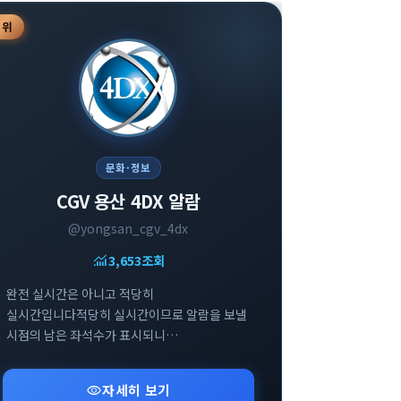
3
위
문화·정보
CGV 용산 4DX 알람
@yongsan_cgv_4dx
monitoring
3,653
조회
완전 실시간은 아니고 적당히
실시간입니다적당히 실시간이므로 알람을 보낼
시점의 남은 좌석수가 표시되니
참고부탁드립니다
visibility
자세히 보기