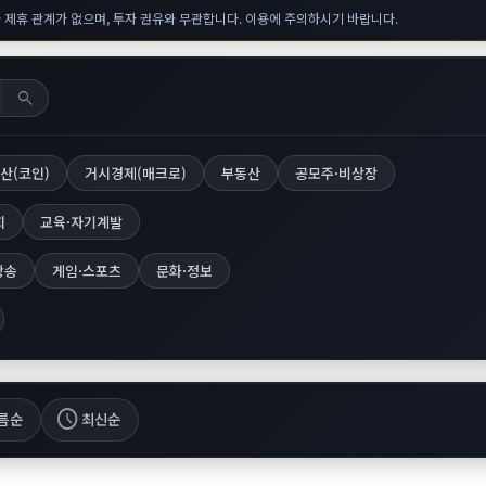
 제휴 관계가 없으며, 투자 권유와 무관합니다. 이용에 주의하시기 바랍니다.
search
산(코인)
거시경제(매크로)
부동산
공모주·비상장
회
교육·자기계발
방송
게임·스포츠
문화·정보
schedule
름순
최신순