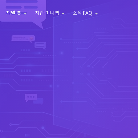
채널·봇
지갑·미니앱
소식·FAQ