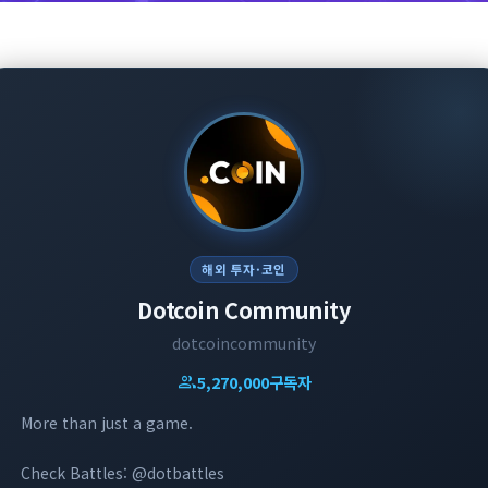
해외 투자·코인
Dotcoin Community
dotcoincommunity
group
5,270,000
구독자
More than just a game.
Check Battles: @dotbattles