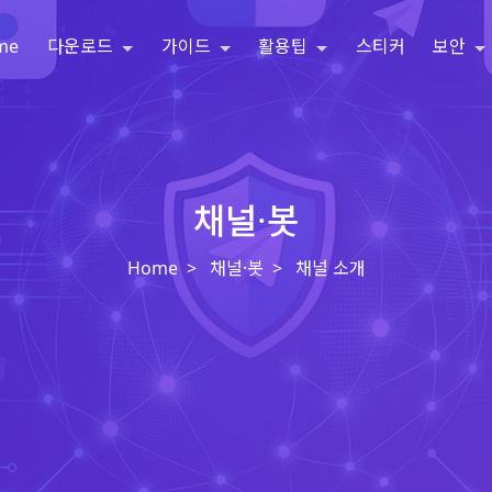
me
다운로드
가이드
활용팁
스티커
보안
채널·봇
Home
채널·봇
채널 소개