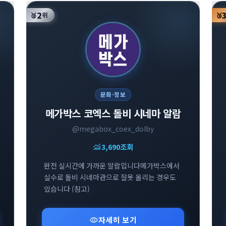
2
🥈
위
🥉
문화·정보
메가박스 코엑스 돌비 시네마 알람
@megabox_coex_dolby
monitoring
3,690
조회
완전 실시간에 가까운 알람입니다메가박스에서
실수로 돌비 시네마관으로 잘못 올리는 경우도
있습니다 (참고)
visibility
자세히 보기