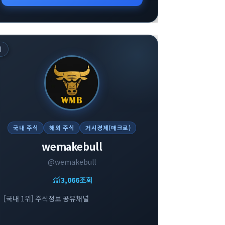
위
국내 주식
해외 주식
거시경제(매크로)
wemakebull
@wemakebull
monitoring
3,066
조회
[국내 1위] 주식정보 공유채널