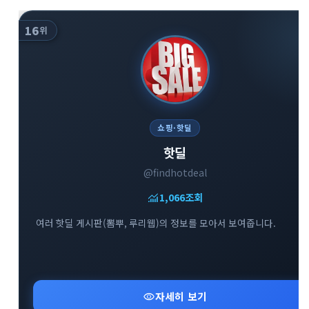
16
위
쇼핑·핫딜
핫딜
@findhotdeal
monitoring
1,066
조회
여러 핫딜 게시판(뽐뿌, 루리웹)의 정보를 모아서 보여줍니다.
visibility
자세히 보기