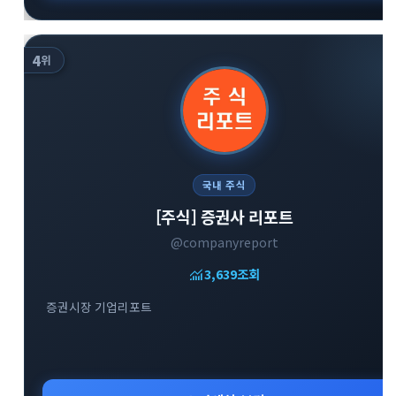
4
위
국내 주식
[주식] 증권사 리포트
@companyreport
monitoring
3,639
조회
증권시장 기업리포트