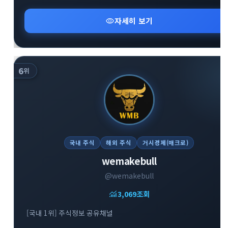
visibility
자세히 보기
6
위
국내 주식
해외 주식
거시경제(매크로)
wemakebull
@wemakebull
monitoring
3,069
조회
[국내 1위] 주식정보 공유채널