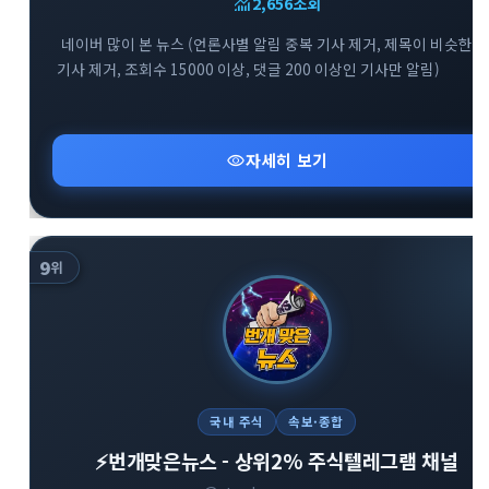
monitoring
2,656
조회
네이버 많이 본 뉴스 (언론사별 알림 중복 기사 제거, 제목이 비슷한
기사 제거, 조회수 15000 이상, 댓글 200 이상인 기사만 알림)
visibility
자세히 보기
9
위
국내 주식
속보·종합
⚡️번개맞은뉴스 - 상위2% 주식텔레그램 채널