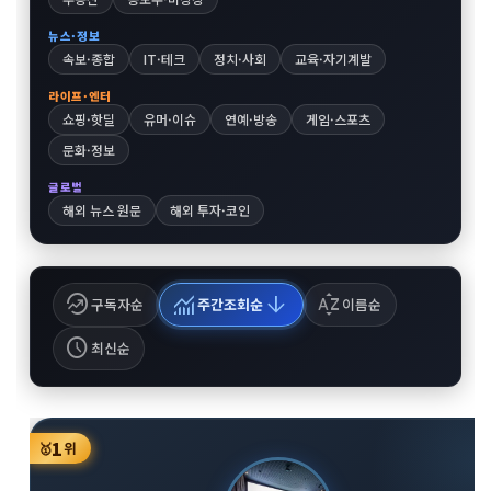
뉴스·정보
속보·종합
IT·테크
정치·사회
교육·자기계발
라이프·엔터
쇼핑·핫딜
유머·이슈
연예·방송
게임·스포츠
문화·정보
글로벌
해외 뉴스 원문
해외 투자·코인
whatshot
monitoring
arrow_downward
sort_by_alpha
구독자순
주간조회순
이름순
schedule
최신순
1
🥇
위