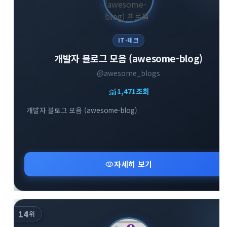
IT·테크
개발자 블로그 모음 (awesome-blog)
@awesome_blogs
monitoring
1,471
조회
개발자 블로그 모음 (awesome-blog)
visibility
자세히 보기
14
위