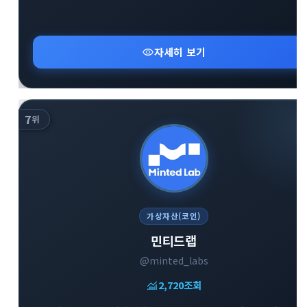
visibility
자세히 보기
7
위
가상자산(코인)
민티드랩
@minted_labs
monitoring
2,720
조회