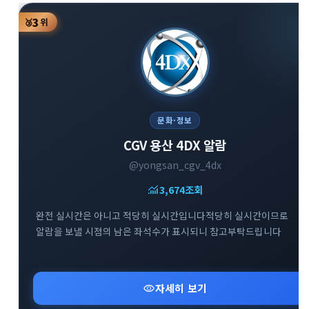
3
🥉
위
문화·정보
CGV 용산 4DX 알람
@yongsan_cgv_4dx
monitoring
3,674
조회
완전 실시간은 아니고 적당히 실시간입니다적당히 실시간이므로
알람을 보낼 시점의 남은 좌석수가 표시되니 참고부탁드립니다
visibility
자세히 보기