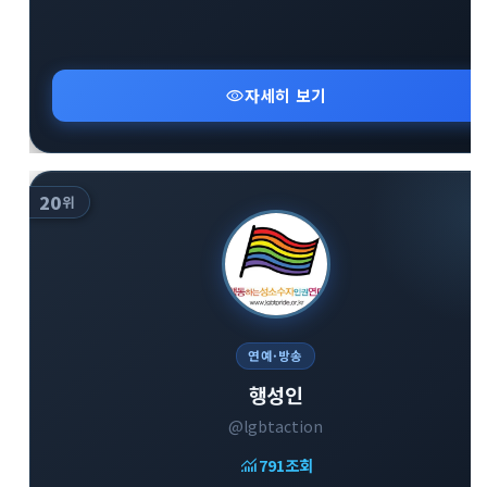
visibility
자세히 보기
20
위
연예·방송
행성인
@lgbtaction
monitoring
791
조회