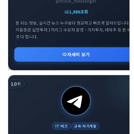
@stock_messenger
monitoring
1,886
조회
돈 되는 정보, 실시간 뉴스 누구보다 정교하고 빠르게 알려드립니다. -
키움증권 실전투자 1억리그 수상자 운영 - 가치투자, 테마주 등 돈 되
것 다 합니다.
visibility
자세히 보기
10
위
IT·테크
교육·자기계발