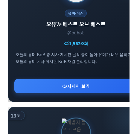
유머·이슈
오유≫ 베스트 오브 베스트
@oubob
monitoring
1,562
조회
오늘의 유머 BoB 중 시사 게시판 글 비중이 높아 유머가 너무 묻히기
오늘의 유머 시사 게시판 BoB 채널 분리합니다.
visibility
자세히 보기
13
위