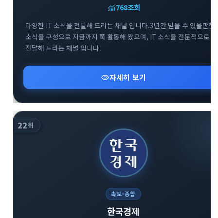
monitoring
768
조회
다양한 IT 소식을 전달해 드리는 채널 입니다.3년간 믿을 수 있을만한
소식을 구성으로 지금까지 쭉 활동해 왔으며, IT 소식을 전문적으로
전달해 드리는 채널 입니다.
visibility
자세히 보기
22
위
속보·종합
한국경제