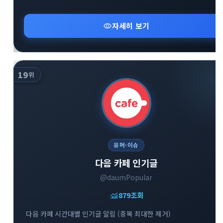
visibility
자세히 보기
19
위
유머·이슈
다음 카페 인기글
@daumPopular
monitoring
879
조회
다음 카페 시간대별 인기글 알림 (중복 최대한 제거)