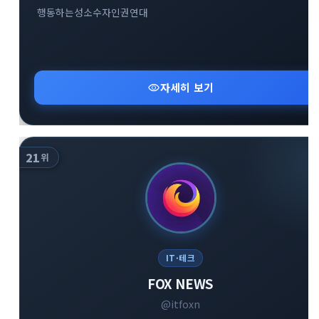
행동하는성소수자인권연대
visibility
자세히 보기
21
위
IT·테크
FOX NEWS
@itfoxn