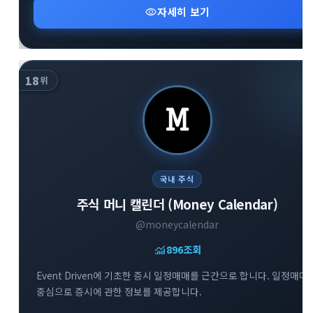
visibility
자세히 보기
18
위
국내 주식
주식 머니 캘린더 (Money Calendar)
@moneycalendar
monitoring
896
조회
Event Driven에 기초한 증시 일정매매를 근간으로 합니다. 일정매매
중심으로 증시에 관한 정보를 제공합니다.