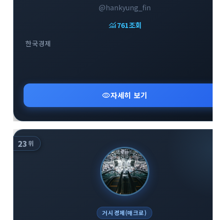
@hankyung_fin
monitoring
761
조회
한국경제
close
explore
search
사이트 메뉴 이동
visibility
자세히 보기
Home
다운로드
가이드
활용팁
스티커
보안
23
위
채널·봇
지갑·미니앱
소식·FAQ
arrow_forward
Home 바로가기
거시경제(매크로)