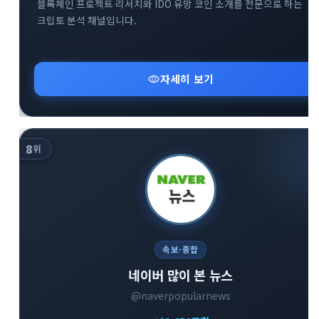
블록체인 프로젝트 리서치와 IDO 유망 코인 소개를 전문으로 하는
크립토 분석 채널입니다.
visibility
자세히 보기
8
위
속보·종합
네이버 많이 본 뉴스
@naverpopularnews