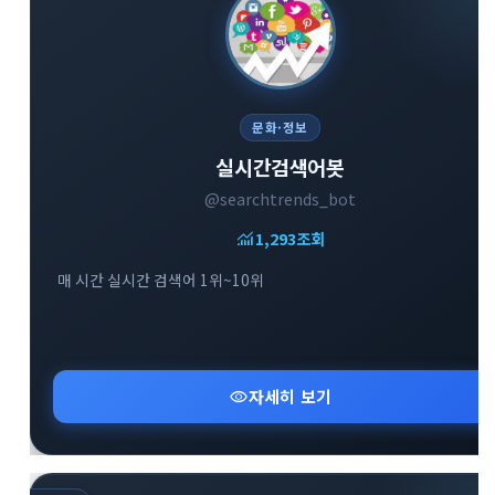
문화·정보
실시간검색어봇
@searchtrends_bot
monitoring
1,293
조회
매 시간 실시간 검색어 1위~10위
visibility
자세히 보기