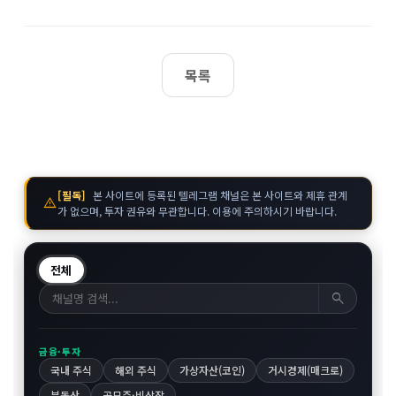
목록
[필독]
본 사이트에 등록된 텔레그램 채널은 본 사이트와 제휴 관계
warning
가 없으며, 투자 권유와 무관합니다. 이용에 주의하시기 바랍니다.
전체
search
금융·투자
국내 주식
해외 주식
가상자산(코인)
거시경제(매크로)
부동산
공모주·비상장