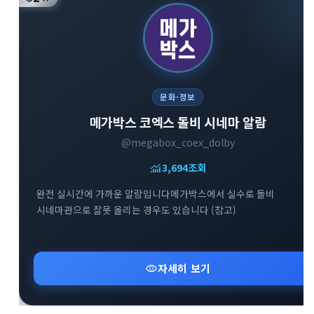
문화·정보
메가박스 코엑스 돌비 시네마 알람
@megabox_coex_dolby
monitoring
3,694
조회
완전 실시간에 가까운 알람입니다메가박스에서 실수로 돌비
시네마관으로 잘못 올리는 경우도 있습니다 (참고)
visibility
자세히 보기