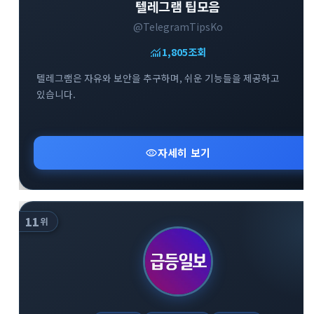
텔레그램 팁모음
@TelegramTipsKo
monitoring
1,805
조회
텔레그램은 자유와 보안을 추구하며, 쉬운 기능들을 제공하고
있습니다.
visibility
자세히 보기
11
위