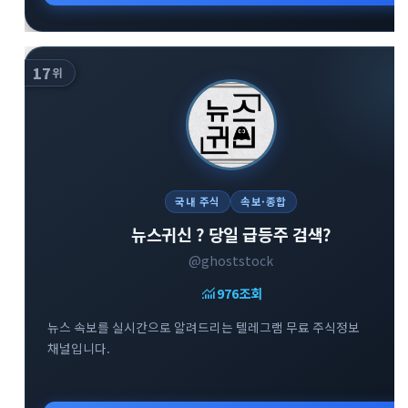
17
위
국내 주식
속보·종합
뉴스귀신 ? 당일 급등주 검색?
@ghoststock
monitoring
976
조회
뉴스 속보를 실시간으로 알려드리는 텔레그램 무료 주식정보
채널입니다.