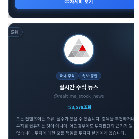
visibility
자세히 보기
5
위
국내 주식
속보·종합
실시간 주식 뉴스
@realtime_stock_news
monitoring
3,578
조회
모든 컨텐츠에는 오류, 실수가 있을 수 있습니다. 종목을 추천하거나
투자를 권유하는 것이 아니며, 어떤경우에도 투자판단의 근거가 될 수
없습니다. 투자에 대한 모든 책임은 투자자 본인에게 있습니다.