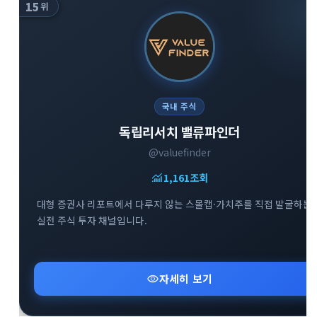
15
위
국내 주식
독립리서치 밸류파인더
@valuefinder
monitoring
1,161
조회
대형 증권사 리포트에서 다루지 않는 스몰캡·가치주를 직접 발굴하는
실전 주식 투자 채널입니다.
visibility
자세히 보기