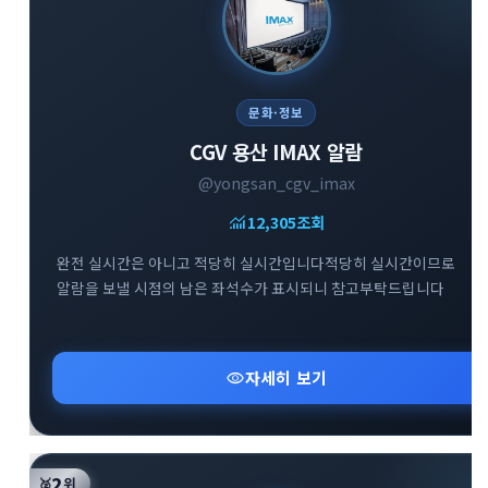
문화·정보
CGV 용산 IMAX 알람
@yongsan_cgv_imax
monitoring
12,305
조회
완전 실시간은 아니고 적당히 실시간입니다적당히 실시간이므로
알람을 보낼 시점의 남은 좌석수가 표시되니 참고부탁드립니다
visibility
자세히 보기
2
🥈
위