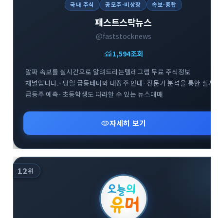
국내 주식
공모주·비상장
속보·종합
패스트스탁뉴스
@faststocknews
monitoring
1,594
조회
알짜 속보를 실시간으로 알려드리는텔레그램 무료 주식정보
채널입니다.- 당일 급등테마와 대장주 안내- 전문가 분석을 통한 실시
급등주 예측- 초등학생도 따라할 수 있는 뉴스매매
visibility
자세히 보기
12
위