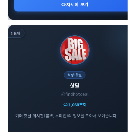
visibility
자세히 보기
16
위
쇼핑·핫딜
핫딜
@findhotdeal
monitoring
1,068
조회
여러 핫딜 게시판(뽐뿌, 루리웹)의 정보를 모아서 보여줍니다.