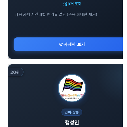
monitoring
879
조회
다음 카페 시간대별 인기글 알림 (중복 최대한 제거)
visibility
자세히 보기
20
위
연예·방송
행성인