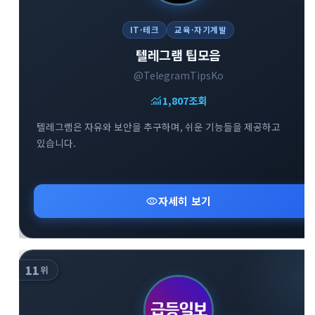
IT·테크
교육·자기계발
텔레그램 팁모음
@TelegramTipsKo
monitoring
1,807
조회
텔레그램은 자유와 보안을 추구하며, 쉬운 기능들을 제공하고
있습니다.
visibility
자세히 보기
11
위