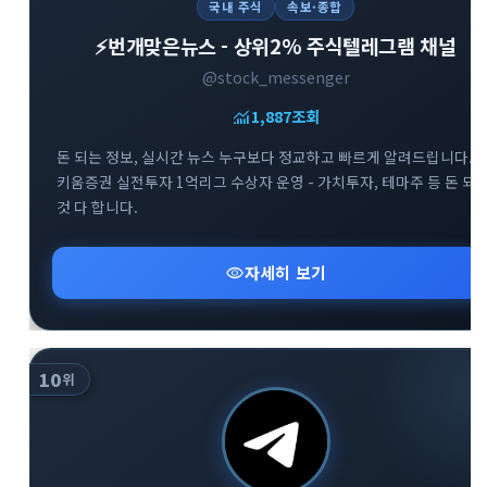
국내 주식
속보·종합
⚡️번개맞은뉴스 - 상위2% 주식텔레그램 채널
@stock_messenger
monitoring
1,887
조회
돈 되는 정보, 실시간 뉴스 누구보다 정교하고 빠르게 알려드립니다. -
키움증권 실전투자 1억리그 수상자 운영 - 가치투자, 테마주 등 돈 되
것 다 합니다.
visibility
자세히 보기
10
위