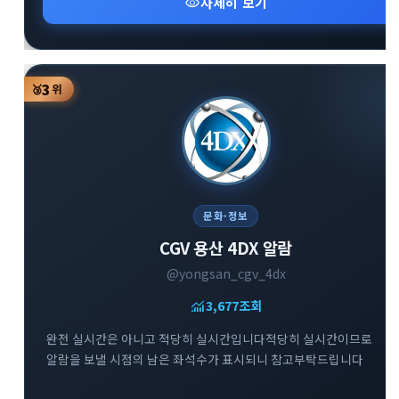
visibility
자세히 보기
3
🥉
위
문화·정보
CGV 용산 4DX 알람
@yongsan_cgv_4dx
monitoring
3,677
조회
완전 실시간은 아니고 적당히 실시간입니다적당히 실시간이므로
알람을 보낼 시점의 남은 좌석수가 표시되니 참고부탁드립니다