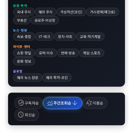
금융·투자
국내 주식
해외 주식
가상자산(코인)
거시경제(매크로)
부동산
공모주·비상장
뉴스·정보
속보·종합
IT·테크
정치·사회
교육·자기계발
라이프·엔터
쇼핑·핫딜
유머·이슈
연예·방송
게임·스포츠
문화·정보
글로벌
해외 뉴스 원문
해외 투자·코인
whatshot
monitoring
arrow_downward
sort_by_alpha
구독자순
주간조회순
이름순
schedule
최신순