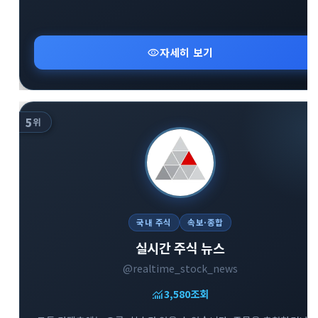
visibility
자세히 보기
5
위
국내 주식
속보·종합
실시간 주식 뉴스
@realtime_stock_news
monitoring
3,580
조회