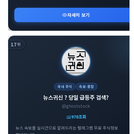
visibility
자세히 보기
17
위
국내 주식
속보·종합
뉴스귀신 ? 당일 급등주 검색?
@ghoststock
monitoring
978
조회
뉴스 속보를 실시간으로 알려드리는 텔레그램 무료 주식정보