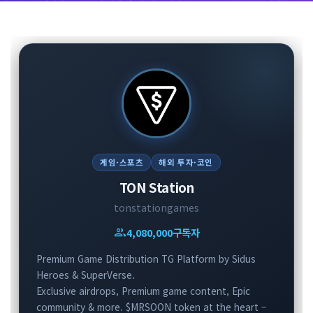
게임·스포츠
해외 투자·코인
TON Station
tonstationgames
group
4,080,000
구독자
Premium Game Distribution TG Platform by Sidus
Heroes & SuperVerse.
Exclusive airdrops, Premium game content, Epic
community & more. $MRSOON token at the heart –