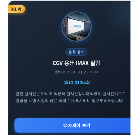
1
🥇
위
문화·정보
CGV 용산 IMAX 알람
@yongsan_cgv_imax
monitoring
12,312
조회
완전 실시간은 아니고 적당히 실시간입니다적당히 실시간이므로
알람을 보낼 시점의 남은 좌석수가 표시되니 참고부탁드립니다
visibility
자세히 보기