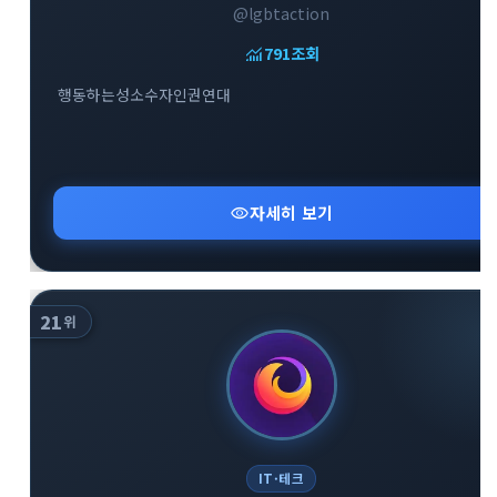
@lgbtaction
monitoring
791
조회
행동하는성소수자인권연대
visibility
자세히 보기
21
위
IT·테크