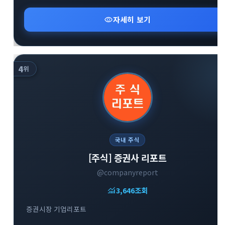
visibility
자세히 보기
4
위
국내 주식
[주식] 증권사 리포트
@companyreport
monitoring
3,646
조회
증권시장 기업리포트