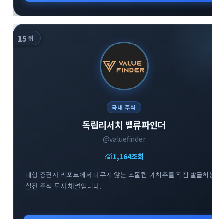
15
위
국내 주식
독립리서치 밸류파인더
@valuefinder
monitoring
1,164
조회
대형 증권사 리포트에서 다루지 않는 스몰캡·가치주를 직접 발굴하는
실전 주식 투자 채널입니다.