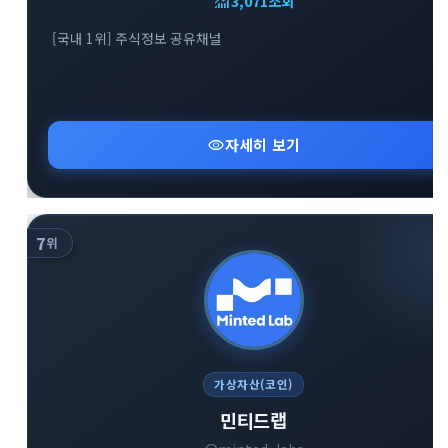
monitoring
3,071
조회
[국내 1위] 주식정보 공유채널
visibility
자세히 보기
7
위
가상자산(코인)
민티드랩