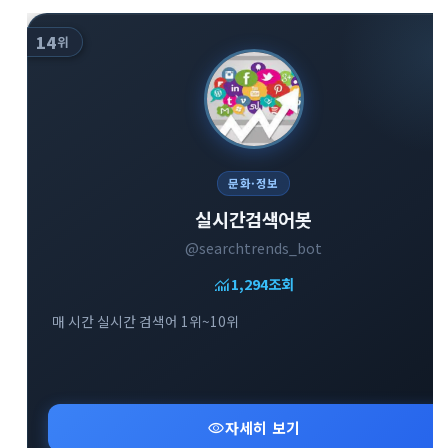
14
위
문화·정보
실시간검색어봇
@searchtrends_bot
monitoring
1,294
조회
매 시간 실시간 검색어 1위~10위
visibility
자세히 보기