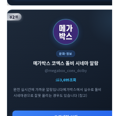
2
🥈
위
문화·정보
메가박스 코엑스 돌비 시네마 알람
@megabox_coex_dolby
monitoring
3,695
조회
완전 실시간에 가까운 알람입니다메가박스에서 실수로 돌비
시네마관으로 잘못 올리는 경우도 있습니다 (참고)