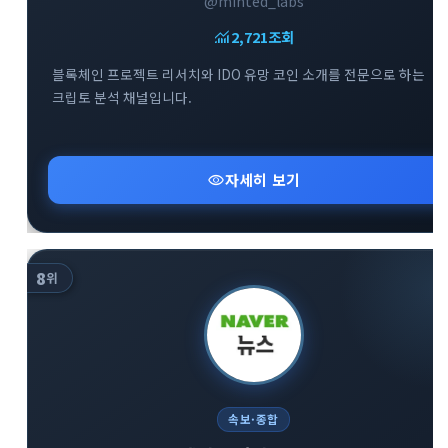
@minted_labs
monitoring
2,721
조회
블록체인 프로젝트 리서치와 IDO 유망 코인 소개를 전문으로 하는
크립토 분석 채널입니다.
visibility
자세히 보기
8
위
속보·종합