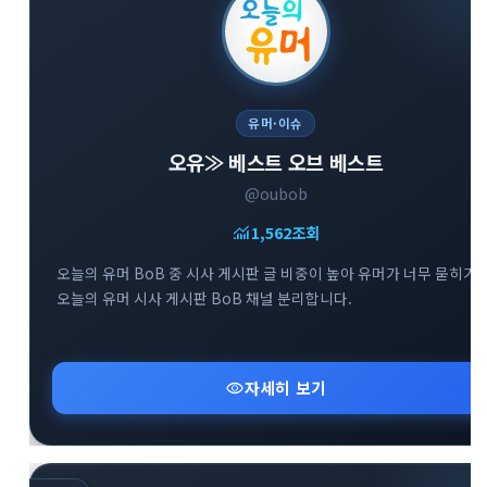
유머·이슈
오유≫ 베스트 오브 베스트
@oubob
monitoring
1,562
조회
오늘의 유머 BoB 중 시사 게시판 글 비중이 높아 유머가 너무 묻히기
오늘의 유머 시사 게시판 BoB 채널 분리합니다.
visibility
자세히 보기