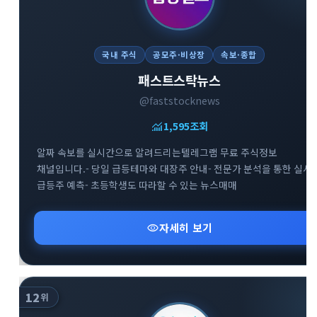
국내 주식
공모주·비상장
속보·종합
패스트스탁뉴스
@faststocknews
monitoring
1,595
조회
알짜 속보를 실시간으로 알려드리는텔레그램 무료 주식정보
채널입니다.- 당일 급등테마와 대장주 안내- 전문가 분석을 통한 실시
급등주 예측- 초등학생도 따라할 수 있는 뉴스매매
visibility
자세히 보기
12
위