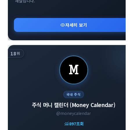
채널입니다.
visibility
자세히 보기
18
위
국내 주식
주식 머니 캘린더 (Money Calendar)
@moneycalendar
monitoring
897
조회