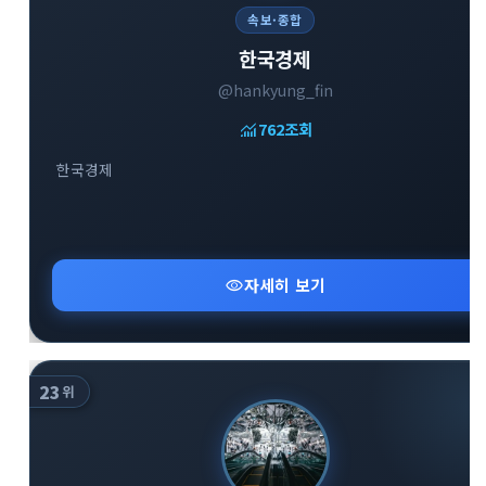
속보·종합
한국경제
@hankyung_fin
monitoring
762
조회
close
explore
search
사이트 메뉴 이동
한국경제
Home
다운로드
가이드
활용팁
스티커
보안
visibility
자세히 보기
채널·봇
지갑·미니앱
소식·FAQ
arrow_forward
23
Home 바로가기
위