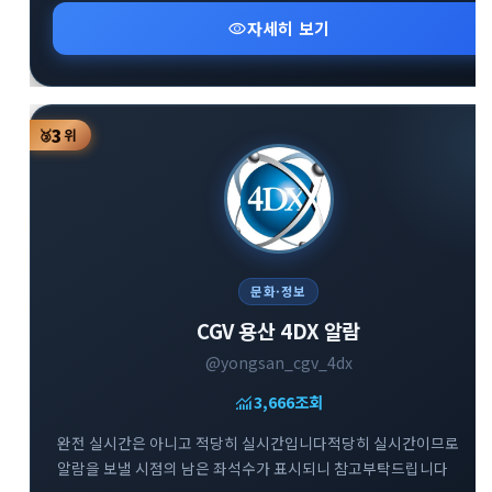
visibility
자세히 보기
3
🥉
위
문화·정보
CGV 용산 4DX 알람
@yongsan_cgv_4dx
monitoring
3,666
조회
완전 실시간은 아니고 적당히 실시간입니다적당히 실시간이므로
알람을 보낼 시점의 남은 좌석수가 표시되니 참고부탁드립니다