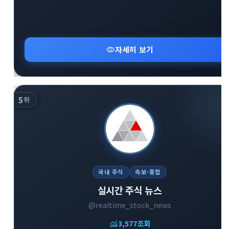
visibility
자세히 보기
5
위
국내 주식
속보·종합
실시간 주식 뉴스
@realtime_stock_news
monitoring
3,577
조회