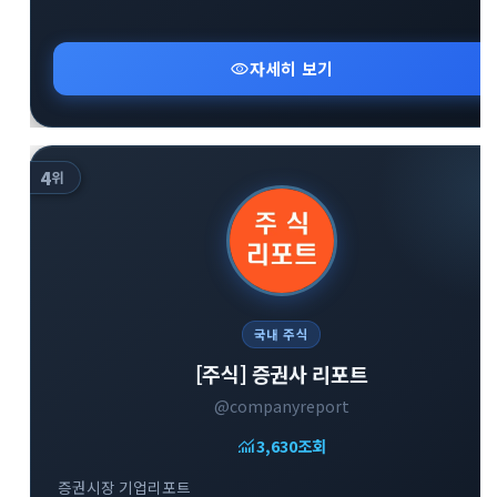
visibility
자세히 보기
4
위
국내 주식
[주식] 증권사 리포트
@companyreport
monitoring
3,630
조회
증권시장 기업리포트