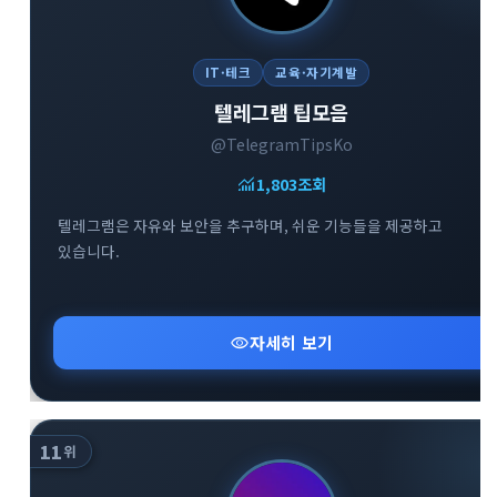
IT·테크
교육·자기계발
텔레그램 팁모음
@TelegramTipsKo
monitoring
1,803
조회
텔레그램은 자유와 보안을 추구하며, 쉬운 기능들을 제공하고
있습니다.
visibility
자세히 보기
11
위