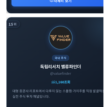
visibility
자세히 보기
15
위
국내 주식
독립리서치 밸류파인더
@valuefinder
monitoring
1,160
조회
대형 증권사 리포트에서 다루지 않는 스몰캡·가치주를 직접 발굴하는
실전 주식 투자 채널입니다.