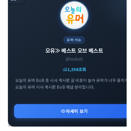
유머·이슈
오유≫ 베스트 오브 베스트
@oubob
monitoring
1,558
조회
오늘의 유머 BoB 중 시사 게시판 글 비중이 높아 유머가 너무 묻히기
오늘의 유머 시사 게시판 BoB 채널 분리합니다.
visibility
자세히 보기