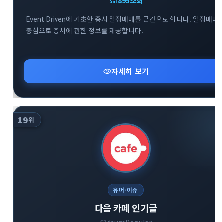
monitoring
895
조회
Event Driven에 기초한 증시 일정매매를 근간으로 합니다. 일정매매
중심으로 증시에 관한 정보를 제공합니다.
visibility
자세히 보기
19
위
유머·이슈
다음 카페 인기글