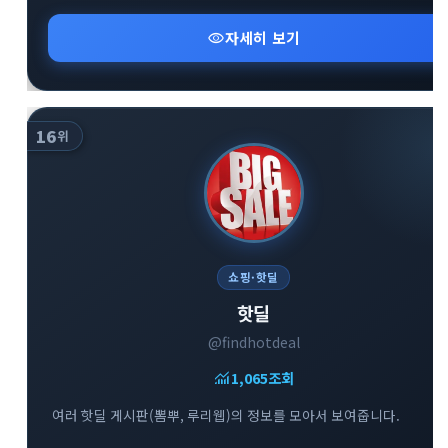
visibility
자세히 보기
16
위
쇼핑·핫딜
핫딜
@findhotdeal
monitoring
1,065
조회
여러 핫딜 게시판(뽐뿌, 루리웹)의 정보를 모아서 보여줍니다.