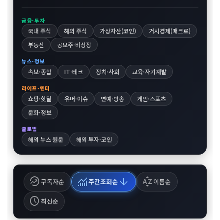
금융·투자
국내 주식
해외 주식
가상자산(코인)
거시경제(매크로)
부동산
공모주·비상장
뉴스·정보
속보·종합
IT·테크
정치·사회
교육·자기계발
라이프·엔터
쇼핑·핫딜
유머·이슈
연예·방송
게임·스포츠
문화·정보
글로벌
해외 뉴스 원문
해외 투자·코인
whatshot
monitoring
arrow_downward
sort_by_alpha
구독자순
주간조회순
이름순
schedule
최신순