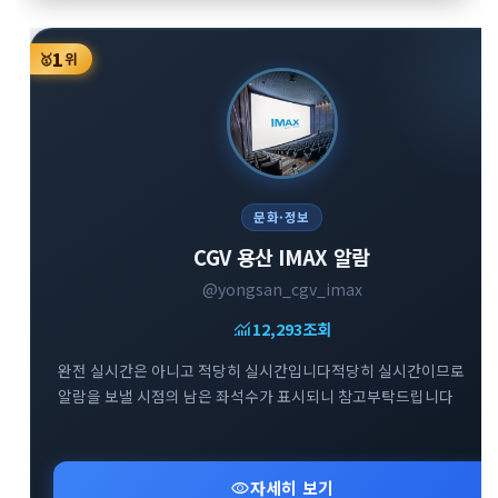
1
🥇
위
문화·정보
CGV 용산 IMAX 알람
@yongsan_cgv_imax
monitoring
12,293
조회
완전 실시간은 아니고 적당히 실시간입니다적당히 실시간이므로
알람을 보낼 시점의 남은 좌석수가 표시되니 참고부탁드립니다
visibility
자세히 보기