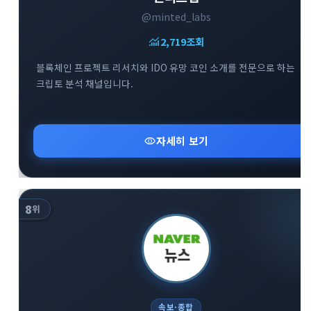
@minted_labs
monitoring
2,719
조회
블록체인 프로젝트 리서치와 IDO 유망 코인 소개를 전문으로 하는
크립토 분석 채널입니다.
visibility
자세히 보기
8
위
속보·종합