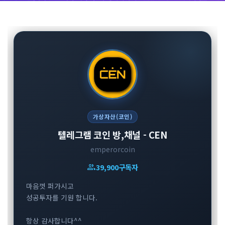
가상자산(코인)
텔레그램 코인 방,채널 - CEN
emperorcoin
group
39,900
구독자
마음껏 퍼가시고
성공투자를 기원 합니다.
항상 감사합니다^^