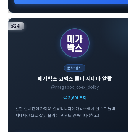
2
🥈
위
문화·정보
메가박스 코엑스 돌비 시네마 알람
@megabox_coex_dolby
monitoring
3,691
조회
완전 실시간에 가까운 알람입니다메가박스에서 실수로 돌비
시네마관으로 잘못 올리는 경우도 있습니다 (참고)