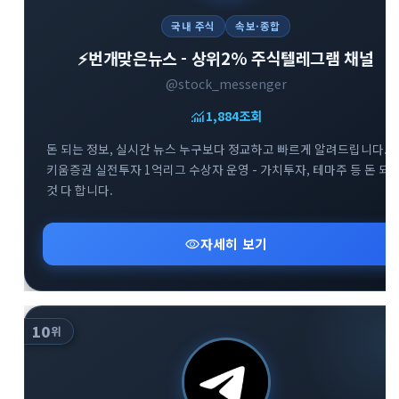
국내 주식
속보·종합
⚡️번개맞은뉴스 - 상위2% 주식텔레그램 채널
@stock_messenger
monitoring
1,884
조회
돈 되는 정보, 실시간 뉴스 누구보다 정교하고 빠르게 알려드립니다. -
키움증권 실전투자 1억리그 수상자 운영 - 가치투자, 테마주 등 돈 되
것 다 합니다.
visibility
자세히 보기
10
위