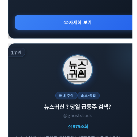
visibility
자세히 보기
17
위
국내 주식
속보·종합
뉴스귀신 ? 당일 급등주 검색?
@ghoststock
monitoring
975
조회