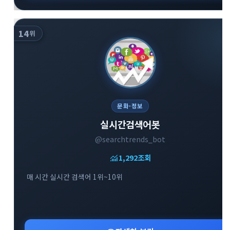
14
위
문화·정보
실시간검색어봇
@searchtrends_bot
monitoring
1,292
조회
매 시간 실시간 검색어 1위~10위