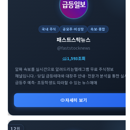
국내 주식
공모주·비상장
속보·종합
패스트스탁뉴스
@faststocknews
monitoring
1,593
조회
알짜 속보를 실시간으로 알려드리는텔레그램 무료 주식정보
채널입니다.- 당일 급등테마와 대장주 안내- 전문가 분석을 통한 실시
급등주 예측- 초등학생도 따라할 수 있는 뉴스매매
visibility
자세히 보기
12
위