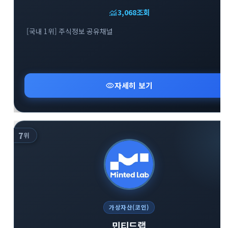
monitoring
3,068
조회
[국내 1위] 주식정보 공유채널
visibility
자세히 보기
7
위
가상자산(코인)
민티드랩