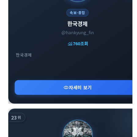
속보·종합
한국경제
@hankyung_fin
close
explore
search
사이트 메뉴 이동
monitoring
760
조회
한국경제
Home
다운로드
가이드
활용팁
스티커
보안
visibility
자세히 보기
채널·봇
지갑·미니앱
소식·FAQ
arrow_forward
Home 바로가기
23
위