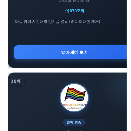
@daumPopular
monitoring
878
조회
다음 카페 시간대별 인기글 알림 (중복 최대한 제거)
visibility
자세히 보기
20
위
연예·방송