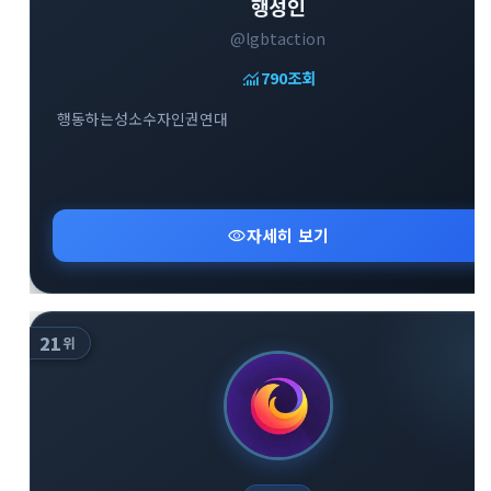
행성인
@lgbtaction
monitoring
790
조회
행동하는성소수자인권연대
visibility
자세히 보기
21
위