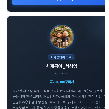
거시경제(매크로)
사제콩이_서상영
@ehdwl
group
30,300
구독자
서상영 시장 분석가가 직접 운영하는 거시경제(매크로) 및 글로벌
금융시장 전문 브리핑 채널입니다. 국내외 주식 시장의 핵심 시황, 미
연준(Fed)의 금리 방향성, 주요 매크로 경제 지표(PCE, CPI 등)
분석부터 반도체 등 핵심 기술 종목의 최신 트렌드까지 심도 있게