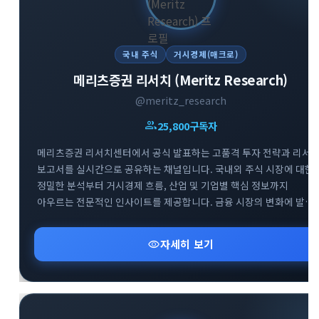
국내 주식
거시경제(매크로)
메리츠증권 리서치 (Meritz Research)
@meritz_research
group
25,800
구독자
메리츠증권 리서치센터에서 공식 발표하는 고품격 투자 전략과 리서
보고서를 실시간으로 공유하는 채널입니다. 국내외 주식 시장에 대한
정밀한 분석부터 거시경제 흐름, 산업 및 기업별 핵심 정보까지
아우르는 전문적인 인사이트를 제공합니다. 금융 시장의 변화에 발
빠르게 대처하고 성공적인 투자 포트폴리오를 구축할 수 있도록 신뢰
높은 데이터를 엄선하여 전달해 드립니다.
visibility
자세히 보기