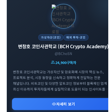
가상자산(코인)
해외 투자·코인
변창호 코인사관학교 (BCH Crypto Academy)
@BChoSN
group
24,900
구독자
변창호 코인사관학교는 가상자산 및 암호화폐 시장의 핵심 뉴스,
프로젝트 분석, 시장 동향을 신속하고 정확하게 전달하는 전문
채널입니다. 비트코인 및 다양한 알트코인 정보부터 블록체인 업계
최신 이슈까지 투자자들에게 실질적으로 도움이 되는 인사이트를
제공합니다. 스폰서십 포스팅 및 요청받은 정보에 대해서는 명확한
태그를 통해 투명하게 채널을 운영하고 있습니다. 가상자산 시장의
visibility
자세히 보기
흐름을 빠르게 파악하고 신뢰도 높은 투자 정보를 얻고자 하는
투자자분들께 추천합니다.