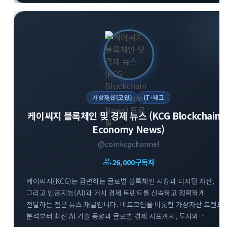
가상자산(코인)
IT·테크
케이씨지 블록체인 및 경제 뉴스 (KCG Blockchain 
Economy News)
@coinkcgchannel
group
26,000
구독자
케이씨지(KCG)는 급변하는 글로벌 블록체인 시장과 디지털 자산,
그리고 인공지능(AI)과 거시 경제 트렌드를 신속하고 정확하게
전달하는 전문 뉴스 채널입니다. 비트코인을 비롯한 가상자산 트렌드
분석부터 최신 AI 기술 동향과 글로벌 경제 지표까지, 투자와