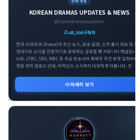
연예·방송
KOREAN DRAMAS UPDATES & NEWS
@taliekdramasupdates
group
45,300
구독자
한국 드라마(K-Drama)의 최신 뉴스, 방송 일정, 신작 출시 정보 및 자
업데이트 소식을 전문적으로 공유하는 글로벌 팬 커뮤니티 채널입니다
tvN, JTBC, SBS, MBC 등 주요 방송사의 화제작 주간 방영 일정부터
영문 자막 업로드 안내, 비하인드 소식까지 다양하게 다룹니다. 전
세계의 한국 드라마 팬들이 함께 모여 실시간으로 방영 정보를
확인하고 소통하는 대규모 정보 교류의 공간입니다.
visibility
자세히 보기