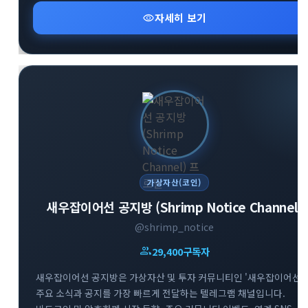
visibility
자세히 보기
가상자산(코인)
새우잡이어선 공지방 (Shrimp Notice Channel)
@shrimp_notice
group
29,400
구독자
새우잡이어선 공지방은 가상자산 및 투자 커뮤니티인 '새우잡이어선'
주요 소식과 공지를 가장 빠르게 전달하는 텔레그램 채널입니다.