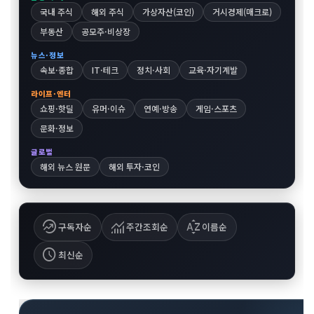
국내 주식
해외 주식
가상자산(코인)
거시경제(매크로)
부동산
공모주·비상장
뉴스·정보
속보·종합
IT·테크
정치·사회
교육·자기계발
라이프·엔터
쇼핑·핫딜
유머·이슈
연예·방송
게임·스포츠
문화·정보
글로벌
해외 뉴스 원문
해외 투자·코인
whatshot
monitoring
sort_by_alpha
구독자순
주간조회순
이름순
schedule
최신순