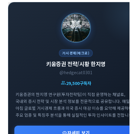
거시경제(매크로)
키움증권 전략/시황 한지영
@hedgecat0301
group
29,500
구독자
키움증권의 한지영 연구원(투자전략팀)이 직접 운영하는 채널로,
국내외 증시 전략 및 시장 분석 정보를 전문적으로 공유합니다. 매일
아침 글로벌 거시경제 흐름과 미국 증시 마감 이슈를 요약해 제공하며,
주요 업종 및 특징주 분석을 통해 실질적인 투자 인사이트를 전합니다.
복잡한 매크로 지표와 시장 변동성 속에서 키움증권 전문가의 명쾌하
신속한 분석을 만나볼 수 있는 경제·금융 브리핑 채널입니다.
visibility
자세히 보기