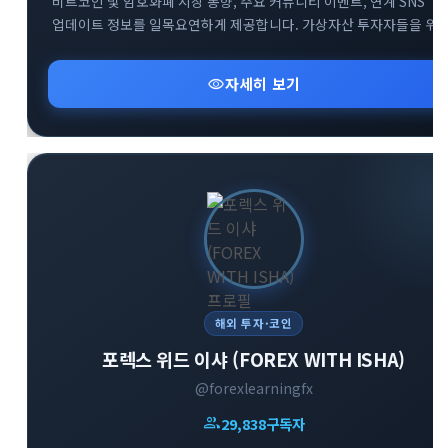
비트코인 및 암호화폐 시장 동향, 주요 커뮤니티 이벤트, 연계 SNS
업데이트 정보를 일목요연하게 제공합니다. 가상자산 투자자들을 위
핵심 알림과 커뮤니티 오픈채팅방 등 유용한 소통 창구 정보를
신속하게 확인하실 수 있습니다.
visibility
자세히 보기
해외 투자·코인
포렉스 위드 이샤 (FOREX WITH ISHA)
@forexlearningfx
group
29,838
구독자