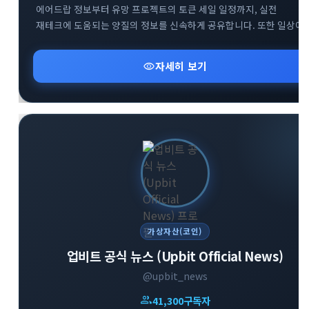
에어드랍 정보부터 유망 프로젝트의 토큰 세일 일정까지, 실전
재테크에 도움되는 양질의 정보를 신속하게 공유합니다. 또한 일상에
유용하게 활용할 수 있는 다양한 실물 이벤트와 혜택을 엄선하여
소개해 드립니다. 합리적이고 현명한 크립토 투자를 시작하고 싶다면
visibility
자세히 보기
지금 바로 참여해 보세요.
가상자산(코인)
업비트 공식 뉴스 (Upbit Official News)
@upbit_news
group
41,300
구독자