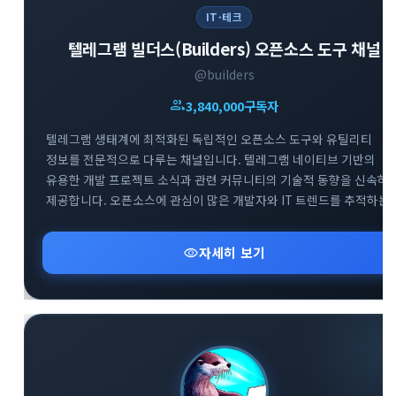
IT·테크
텔레그램 빌더스(Builders) 오픈소스 도구 채널
@builders
group
3,840,000
구독자
close
explore
search
사이트 메뉴 이동
텔레그램 생태계에 최적화된 독립적인 오픈소스 도구와 유틸리티
정보를 전문적으로 다루는 채널입니다. 텔레그램 네이티브 기반의
Home
다운로드
가이드
유용한 개발 프로젝트 소식과 관련 커뮤니티의 기술적 동향을 신속하
제공합니다. 오픈소스에 관심이 많은 개발자와 IT 트렌드를 추적하는
활용팁
스티커
보안
사용자들을 위해 실용적이고 혁신적인 도구들의 업데이트 현황을 깊
있게 전달하고 있습니다.
visibility
자세히 보기
채널·봇
지갑·미니앱
소식·FAQ
arrow_forward
Home 바로가기