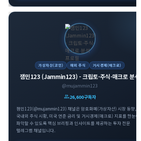
가상자산(코인)
해외 주식
거시경제(매크로)
잼민123 (Jammin123) - 크립토·주식·매크로 분석
@mujammin123
group
26,600
구독자
잼민123(@mujammin123) 채널은 암호화폐(가상자산) 시장 동향,
국내외 주식 시황, 미국 연준 금리 및 거시경제(매크로) 지표를 한눈에
파악할 수 있도록 핵심 브리핑과 인사이트를 제공하는 투자 전문
텔레그램 채널입니다.