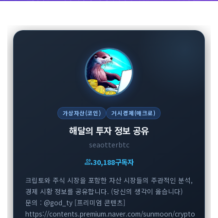
가상자산(코인)
거시경제(매크로)
해달의 투자 정보 공유
seaotterbtc
group
30,188
구독자
크립토와 주식 시장을 포함한 자산 시장들의 주관적인 분석,
경제 시황 정보를 공유합니다. (당신의 생각이 옳습니다)
문의 : @god_ty [프리미엄 콘텐츠]
https://contents.premium.naver.com/sunmoon/crypto