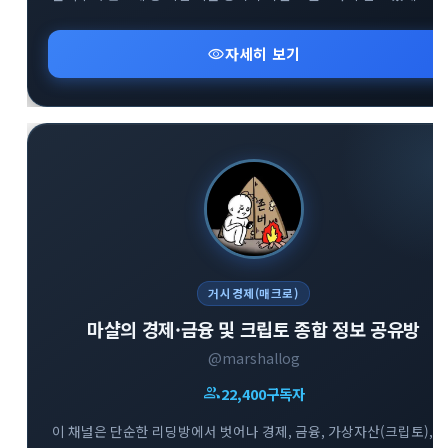
다룹니다. 매일 아침 글로벌 거시 흐름을 파악하고 변동성 높은 시장에
지혜롭게 대처할 수 있도록 차별화된 통찰을 제공합니다.
visibility
자세히 보기
거시경제(매크로)
마샬의 경제·금융 및 크립토 종합 정보 공유방
@marshallog
group
22,400
구독자
이 채널은 단순한 리딩방에서 벗어나 경제, 금융, 가상자산(크립토),