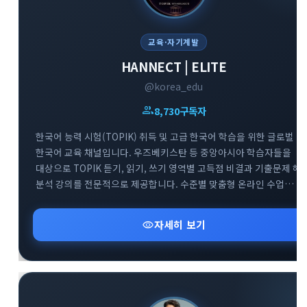
교육·자기계발
HANNECT | ELITE
@korea_edu
group
8,730
구독자
한국어 능력 시험(TOPIK) 취득 및 고급 한국어 학습을 위한 글로벌
한국어 교육 채널입니다. 우즈베키스탄 등 중앙아시아 학습자들을
대상으로 TOPIK 듣기, 읽기, 쓰기 영역별 고득점 비결과 기출문제 해
분석 강의를 전문적으로 제공합니다. 수준별 맞춤형 온라인 수업
정보와 효과적인 한국어 실력 향상을 돕는 교육 자료들을 공유하는
전문 아카데미 소통 공간입니다.
visibility
자세히 보기