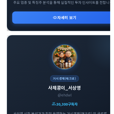
주요 업종 및 특징주 분석을 통해 실질적인 투자 인사이트를 전합니다.
복잡한 매크로 지표와 시장 변동성 속에서 키움증권 전문가의 명쾌하
신속한 분석을 만나볼 수 있는 경제·금융 브리핑 채널입니다.
visibility
자세히 보기
거시경제(매크로)
사제콩이_서상영
@ehdwl
group
30,300
구독자
서상영 시장 분석가가 직접 운영하는 거시경제(매크로) 및 글로벌