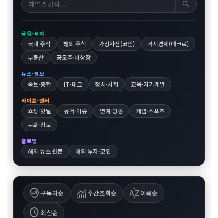
search
금융·투자
국내 주식
해외 주식
가상자산(코인)
거시경제(매크로)
부동산
공모주·비상장
뉴스·정보
속보·종합
IT·테크
정치·사회
교육·자기계발
라이프·엔터
쇼핑·핫딜
유머·이슈
연예·방송
게임·스포츠
문화·정보
글로벌
해외 뉴스 원문
해외 투자·코인
whatshot
monitoring
sort_by_alpha
구독자순
주간조회순
이름순
schedule
최신순