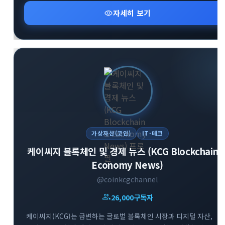
투자 문화를 지향합니다. 시장의 흐름을 빠르게 파악하고 성공적인
visibility
자세히 보기
투자 인사이트를 넓혀보세요.
가상자산(코인)
IT·테크
케이씨지 블록체인 및 경제 뉴스 (KCG Blockchain 
Economy News)
@coinkcgchannel
group
26,000
구독자
케이씨지(KCG)는 급변하는 글로벌 블록체인 시장과 디지털 자산,