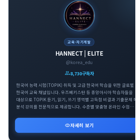
교육·자기계발
HANNECT | ELITE
@korea_edu
group
8,730
구독자
한국어 능력 시험(TOPIK) 취득 및 고급 한국어 학습을 위한 글로벌
한국어 교육 채널입니다. 우즈베키스탄 등 중앙아시아 학습자들을
대상으로 TOPIK 듣기, 읽기, 쓰기 영역별 고득점 비결과 기출문제 해
분석 강의를 전문적으로 제공합니다. 수준별 맞춤형 온라인 수업
정보와 효과적인 한국어 실력 향상을 돕는 교육 자료들을 공유하는
전문 아카데미 소통 공간입니다.
visibility
자세히 보기