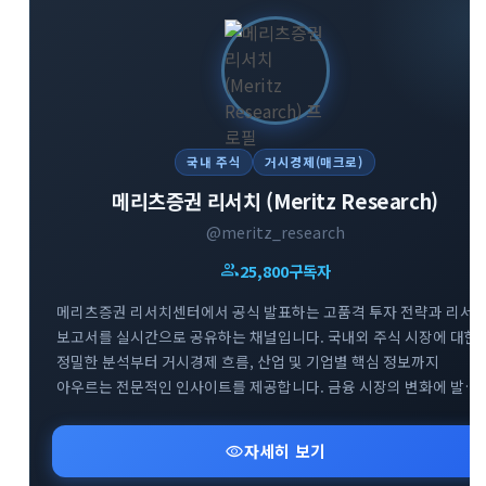
국내 주식
거시경제(매크로)
메리츠증권 리서치 (Meritz Research)
@meritz_research
group
25,800
구독자
메리츠증권 리서치센터에서 공식 발표하는 고품격 투자 전략과 리서
보고서를 실시간으로 공유하는 채널입니다. 국내외 주식 시장에 대한
정밀한 분석부터 거시경제 흐름, 산업 및 기업별 핵심 정보까지
아우르는 전문적인 인사이트를 제공합니다. 금융 시장의 변화에 발
빠르게 대처하고 성공적인 투자 포트폴리오를 구축할 수 있도록 신뢰
높은 데이터를 엄선하여 전달해 드립니다.
visibility
자세히 보기