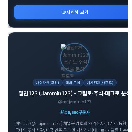
제공합니다. 스폰서십 포스팅 및 요청받은 정보에 대해서는 명확한
태그를 통해 투명하게 채널을 운영하고 있습니다. 가상자산 시장의
visibility
자세히 보기
흐름을 빠르게 파악하고 신뢰도 높은 투자 정보를 얻고자 하는
투자자분들께 추천합니다.
가상자산(코인)
해외 주식
거시경제(매크로)
잼민123 (Jammin123) - 크립토·주식·매크로 분석
@mujammin123
group
26,600
구독자
잼민123(@mujammin123) 채널은 암호화폐(가상자산) 시장 동향,
국내외 주식 시황, 미국 연준 금리 및 거시경제(매크로) 지표를 한눈에