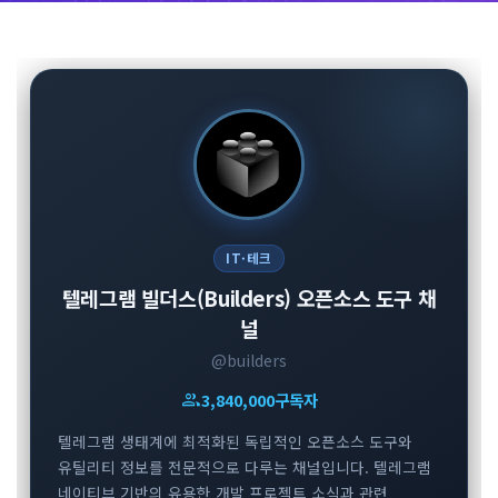
IT·테크
텔레그램 빌더스(Builders) 오픈소스 도구 채
널
@builders
group
3,840,000
구독자
텔레그램 생태계에 최적화된 독립적인 오픈소스 도구와
유틸리티 정보를 전문적으로 다루는 채널입니다. 텔레그램
네이티브 기반의 유용한 개발 프로젝트 소식과 관련