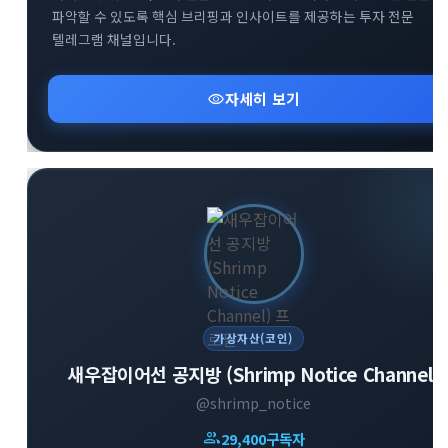
파악할 수 있도록 핵심 브리핑과 인사이트를 제공하는 투자 전문
텔레그램 채널입니다.
visibility
자세히 보기
가상자산(코인)
새우잡이어선 공지방 (Shrimp Notice Channel)
@shrimp_notice
group
29,400
구독자