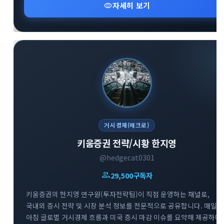
visibility
자세히 보기
수 있는 매력적인 엔터테인먼트 공간입니다.
거시경제(매크로)
키움증권 전략/시황 한지영
@hedgecat0301
group
29,500
구독자
키움증권의 한지영 연구원(투자전략팀)이 직접 운영하는 채널로,
국내외 증시 전략 및 시장 분석 정보를 전문적으로 공유합니다. 매일
아침 글로벌 거시경제 흐름과 미국 증시 마감 이슈를 요약해 제공하며,