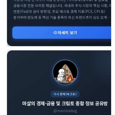
금융시장 전문 브리핑 채널입니다. 국내외 주식 시장의 핵심 시황, 미
연준(Fed)의 금리 방향성, 주요 매크로 경제 지표(PCE, CPI 등)
분석부터 반도체 등 핵심 기술 종목의 최신 트렌드까지 심도 있게
다룹니다. 매일 아침 글로벌 거시 흐름을 파악하고 변동성 높은 시장에
지혜롭게 대처할 수 있도록 차별화된 통찰을 제공합니다.
visibility
자세히 보기
거시경제(매크로)
마샬의 경제·금융 및 크립토 종합 정보 공유방
@marshallog