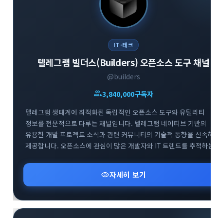
IT·테크
텔레그램 빌더스(Builders) 오픈소스 도구 채널
close
explore
search
사이트 메뉴 이동
@builders
group
3,840,000
구독자
Home
다운로드
가이드
텔레그램 생태계에 최적화된 독립적인 오픈소스 도구와 유틸리티
활용팁
스티커
보안
정보를 전문적으로 다루는 채널입니다. 텔레그램 네이티브 기반의
유용한 개발 프로젝트 소식과 관련 커뮤니티의 기술적 동향을 신속하
채널·봇
지갑·미니앱
소식·FAQ
제공합니다. 오픈소스에 관심이 많은 개발자와 IT 트렌드를 추적하는
사용자들을 위해 실용적이고 혁신적인 도구들의 업데이트 현황을 깊
있게 전달하고 있습니다.
arrow_forward
visibility
자세히 보기
Home 바로가기