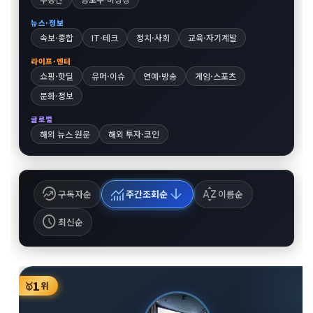
뉴스·정보
속보·종합
IT·테크
정치·사회
교육·자기계발
라이프·엔터
쇼핑·핫딜
유머·이슈
연예·방송
게임·스포츠
문화·정보
글로벌
해외 뉴스 원문
해외 투자·코인
whatshot
monitoring
arrow_downward
sort_by_alpha
구독자순
주간조회순
이름순
schedule
최신순
1
🥇
위