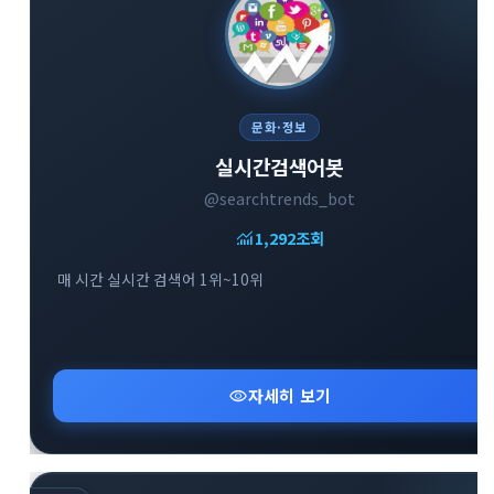
문화·정보
실시간검색어봇
@searchtrends_bot
monitoring
1,292
조회
매 시간 실시간 검색어 1위~10위
visibility
자세히 보기