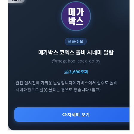
문화·정보
메가박스 코엑스 돌비 시네마 알람
@megabox_coex_dolby
monitoring
3,690
조회
완전 실시간에 가까운 알람입니다메가박스에서 실수로 돌비
시네마관으로 잘못 올리는 경우도 있습니다 (참고)
visibility
자세히 보기