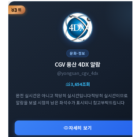
3
🥉
위
문화·정보
CGV 용산 4DX 알람
@yongsan_cgv_4dx
monitoring
3,654
조회
완전 실시간은 아니고 적당히 실시간입니다적당히 실시간이므로
알람을 보낼 시점의 남은 좌석수가 표시되니 참고부탁드립니다
visibility
자세히 보기