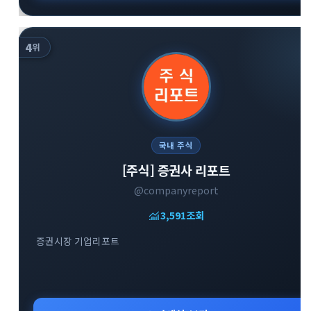
4
위
국내 주식
[주식] 증권사 리포트
@companyreport
monitoring
3,591
조회
증권시장 기업리포트