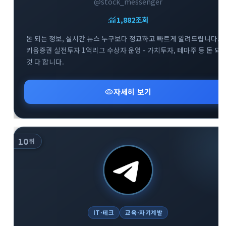
@stock_messenger
monitoring
1,882
조회
돈 되는 정보, 실시간 뉴스 누구보다 정교하고 빠르게 알려드립니다. -
키움증권 실전투자 1억리그 수상자 운영 - 가치투자, 테마주 등 돈 되
것 다 합니다.
visibility
자세히 보기
10
위
IT·테크
교육·자기계발