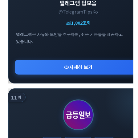
텔레그램 팁모음
@TelegramTipsKo
monitoring
1,802
조회
텔레그램은 자유와 보안을 추구하며, 쉬운 기능들을 제공하고
있습니다.
visibility
자세히 보기
11
위