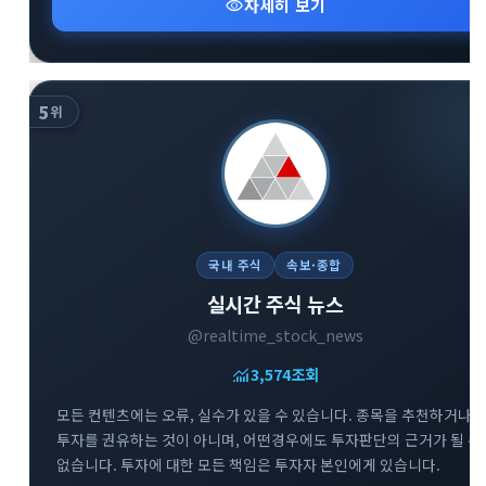
visibility
자세히 보기
5
위
국내 주식
속보·종합
실시간 주식 뉴스
@realtime_stock_news
monitoring
3,574
조회
모든 컨텐츠에는 오류, 실수가 있을 수 있습니다. 종목을 추천하거나
투자를 권유하는 것이 아니며, 어떤경우에도 투자판단의 근거가 될 수
없습니다. 투자에 대한 모든 책임은 투자자 본인에게 있습니다.