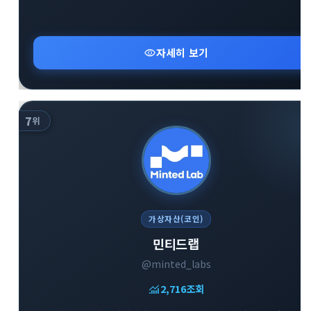
visibility
자세히 보기
7
위
가상자산(코인)
민티드랩
@minted_labs
monitoring
2,716
조회