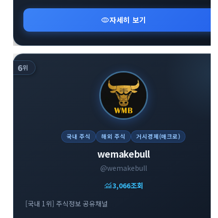
visibility
자세히 보기
6
위
국내 주식
해외 주식
거시경제(매크로)
wemakebull
@wemakebull
monitoring
3,066
조회
[국내 1위] 주식정보 공유채널