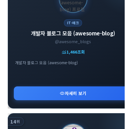
IT·테크
개발자 블로그 모음 (awesome-blog)
@awesome_blogs
monitoring
1,466
조회
개발자 블로그 모음 (awesome-blog)
visibility
자세히 보기
14
위