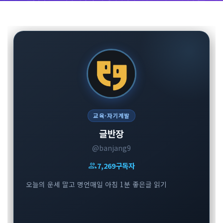
교육·자기계발
글반장
@banjang9
group
7,269
구독자
오늘의 운세 말고 명언매일 아침 1분 좋은글 읽기