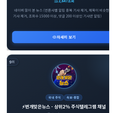
monitoring
2,647
조회
네이버 많이 본 뉴스 (언론사별 알림 중복 기사 제거, 제목이 비슷한
기사 제거, 조회수 15000 이상, 댓글 200 이상인 기사만 알림)
visibility
자세히 보기
9
위
국내 주식
속보·종합
⚡️번개맞은뉴스 - 상위2% 주식텔레그램 채널