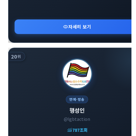
visibility
자세히 보기
20
위
연예·방송
행성인
@lgbtaction
monitoring
787
조회