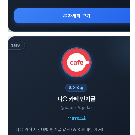
visibility
자세히 보기
19
위
유머·이슈
다음 카페 인기글
@daumPopular
monitoring
873
조회
다음 카페 시간대별 인기글 알림 (중복 최대한 제거)