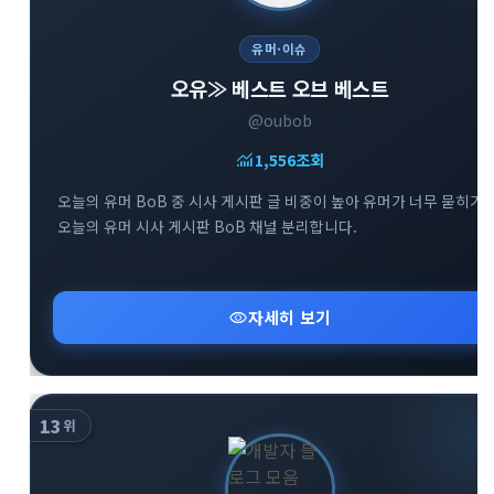
유머·이슈
오유≫ 베스트 오브 베스트
@oubob
monitoring
1,556
조회
오늘의 유머 BoB 중 시사 게시판 글 비중이 높아 유머가 너무 묻히기
오늘의 유머 시사 게시판 BoB 채널 분리합니다.
visibility
자세히 보기
13
위