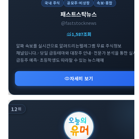
국내 주식
공모주·비상장
속보·종합
패스트스탁뉴스
@faststocknews
monitoring
1,587
조회
알짜 속보를 실시간으로 알려드리는텔레그램 무료 주식정보
채널입니다.- 당일 급등테마와 대장주 안내- 전문가 분석을 통한 실시
급등주 예측- 초등학생도 따라할 수 있는 뉴스매매
visibility
자세히 보기
12
위