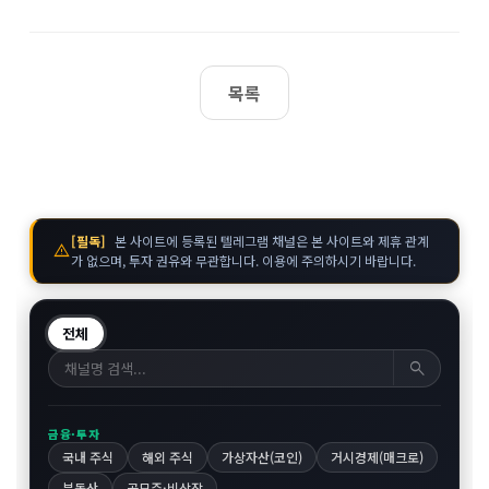
목록
[필독]
본 사이트에 등록된 텔레그램 채널은 본 사이트와 제휴 관계
warning
가 없으며, 투자 권유와 무관합니다. 이용에 주의하시기 바랍니다.
전체
search
금융·투자
국내 주식
해외 주식
가상자산(코인)
거시경제(매크로)
부동산
공모주·비상장