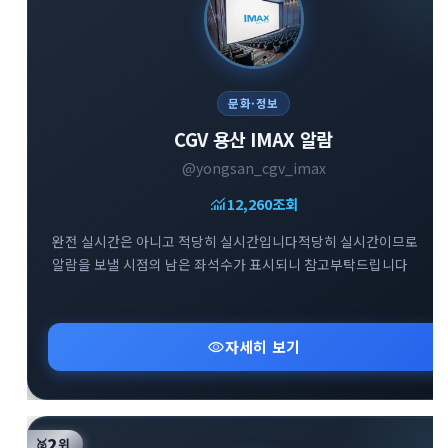
문화·정보
CGV 용산 IMAX 알람
@yongsan_cgv_imax
monitoring
12,260
조회
완전 실시간은 아니고 적당히 실시간입니다적당히 실시간이므로
알람을 보낼 시점의 남은 좌석수가 표시되니 참고부탁드립니다
visibility
자세히 보기
2
🥈
위