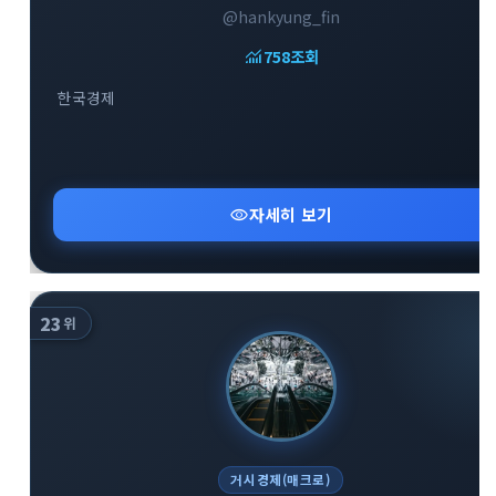
@hankyung_fin
monitoring
758
조회
한국경제
close
explore
search
사이트 메뉴 이동
visibility
자세히 보기
Home
다운로드
가이드
활용팁
스티커
보안
23
위
채널·봇
지갑·미니앱
소식·FAQ
arrow_forward
Home 바로가기
거시경제(매크로)