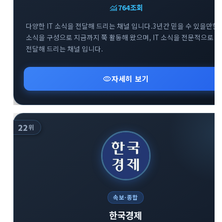
monitoring
764
조회
다양한 IT 소식을 전달해 드리는 채널 입니다.3년간 믿을 수 있을만한
소식을 구성으로 지금까지 쭉 활동해 왔으며, IT 소식을 전문적으로
전달해 드리는 채널 입니다.
visibility
자세히 보기
22
위
속보·종합
한국경제