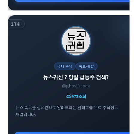
17
위
국내 주식
속보·종합
뉴스귀신 ? 당일 급등주 검색?
@ghoststock
monitoring
973
조회
뉴스 속보를 실시간으로 알려드리는 텔레그램 무료 주식정보
채널입니다.