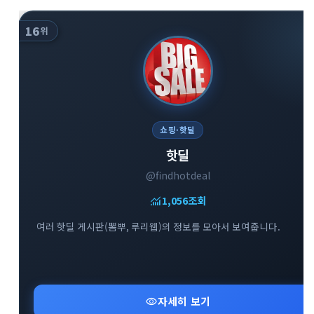
16
위
쇼핑·핫딜
핫딜
@findhotdeal
monitoring
1,056
조회
여러 핫딜 게시판(뽐뿌, 루리웹)의 정보를 모아서 보여줍니다.
visibility
자세히 보기