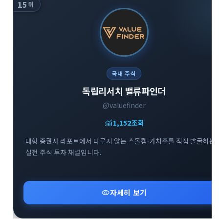
15
위
국내 주식
독립리서치 밸류파인더
@valuefinder
monitoring
1,152
조회
대형 증권사 리포트에서 다루지 않는 스몰캡·가치주를 직접 발굴하는
실전 주식 투자 채널입니다.
visibility
자세히 보기