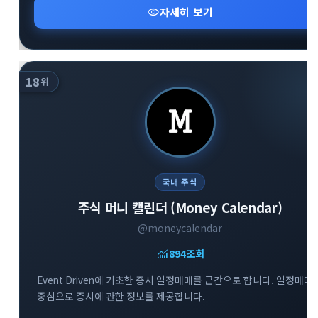
visibility
자세히 보기
18
위
국내 주식
주식 머니 캘린더 (Money Calendar)
@moneycalendar
monitoring
894
조회
Event Driven에 기초한 증시 일정매매를 근간으로 합니다. 일정매매
중심으로 증시에 관한 정보를 제공합니다.