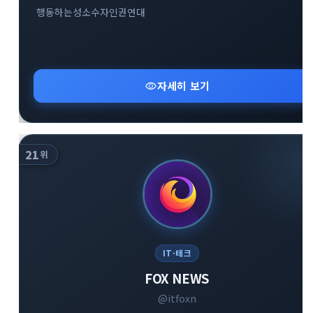
행동하는성소수자인권연대
visibility
자세히 보기
21
위
IT·테크
FOX NEWS
@itfoxn