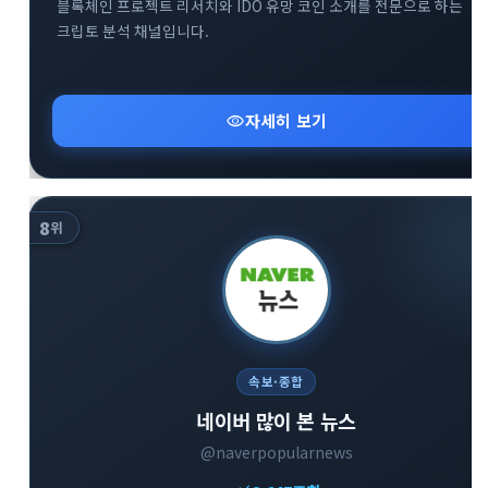
블록체인 프로젝트 리서치와 IDO 유망 코인 소개를 전문으로 하는
크립토 분석 채널입니다.
visibility
자세히 보기
8
위
속보·종합
네이버 많이 본 뉴스
@naverpopularnews