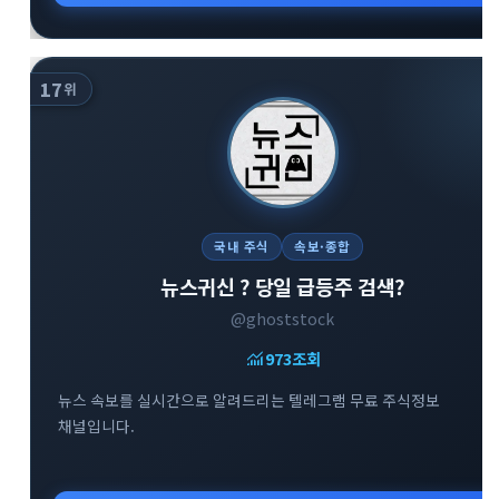
17
위
국내 주식
속보·종합
뉴스귀신 ? 당일 급등주 검색?
@ghoststock
monitoring
973
조회
뉴스 속보를 실시간으로 알려드리는 텔레그램 무료 주식정보
채널입니다.