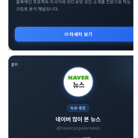
블록체인 프로젝트 리서치와 IDO 유망 코인 소개를 전문으로 하는
크립토 분석 채널입니다.
visibility
자세히 보기
8
위
속보·종합
네이버 많이 본 뉴스
@naverpopularnews