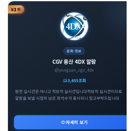
3
🥉
위
문화·정보
CGV 용산 4DX 알람
@yongsan_cgv_4dx
monitoring
3,655
조회
완전 실시간은 아니고 적당히 실시간입니다적당히 실시간이므로
알람을 보낼 시점의 남은 좌석수가 표시되니 참고부탁드립니다
visibility
자세히 보기