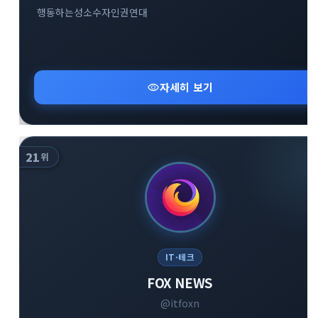
행동하는성소수자인권연대
visibility
자세히 보기
21
위
IT·테크
FOX NEWS
@itfoxn