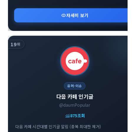
visibility
자세히 보기
19
위
유머·이슈
다음 카페 인기글
@daumPopular
monitoring
875
조회
다음 카페 시간대별 인기글 알림 (중복 최대한 제거)