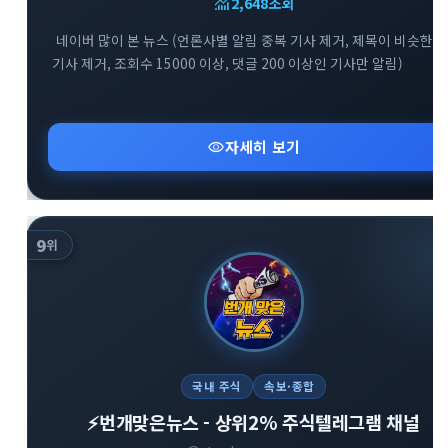
monitoring
2,648
조회
네이버 많이 본 뉴스 (언론사별 알림 중복 기사 제거, 제목이 비슷한
기사 제거, 조회수 15000 이상, 댓글 200 이상인 기사만 알림)
visibility
자세히 보기
9
위
국내 주식
속보·종합
⚡️번개맞은뉴스 - 상위2% 주식텔레그램 채널