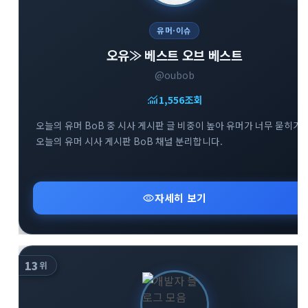
유머·이슈
오유≫ 베스트 오브 베스트
@oubob
monitoring
1,556
조회
오늘의 유머 BoB 중 시사 게시판 글 비중이 높아 유머가 너무 묻히기
오늘의 유머 시사 게시판 BoB 채널 분리합니다.
visibility
자세히 보기
13
위