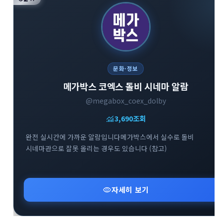
문화·정보
메가박스 코엑스 돌비 시네마 알람
@megabox_coex_dolby
monitoring
3,690
조회
완전 실시간에 가까운 알람입니다메가박스에서 실수로 돌비
시네마관으로 잘못 올리는 경우도 있습니다 (참고)
visibility
자세히 보기