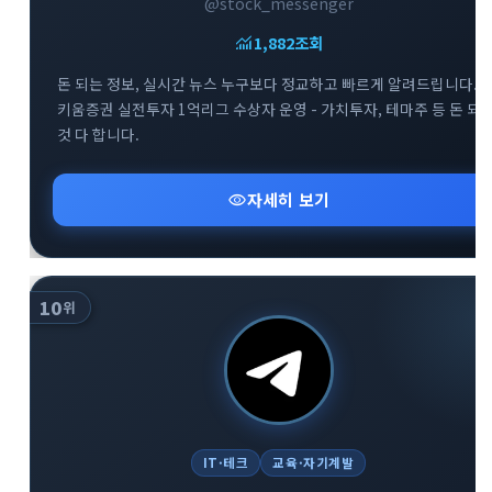
@stock_messenger
monitoring
1,882
조회
돈 되는 정보, 실시간 뉴스 누구보다 정교하고 빠르게 알려드립니다. -
키움증권 실전투자 1억리그 수상자 운영 - 가치투자, 테마주 등 돈 되
것 다 합니다.
visibility
자세히 보기
10
위
IT·테크
교육·자기계발