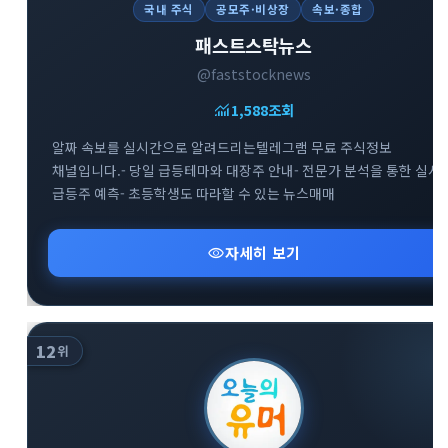
국내 주식
공모주·비상장
속보·종합
패스트스탁뉴스
@faststocknews
monitoring
1,588
조회
알짜 속보를 실시간으로 알려드리는텔레그램 무료 주식정보
채널입니다.- 당일 급등테마와 대장주 안내- 전문가 분석을 통한 실시
급등주 예측- 초등학생도 따라할 수 있는 뉴스매매
visibility
자세히 보기
12
위