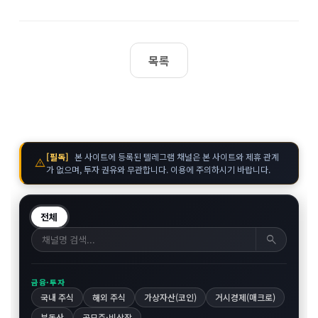
목록
[필독]
본 사이트에 등록된 텔레그램 채널은 본 사이트와 제휴 관계
warning
가 없으며, 투자 권유와 무관합니다. 이용에 주의하시기 바랍니다.
전체
search
금융·투자
국내 주식
해외 주식
가상자산(코인)
거시경제(매크로)
부동산
공모주·비상장