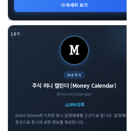
visibility
자세히 보기
18
위
국내 주식
주식 머니 캘린더 (Money Calendar)
@moneycalendar
monitoring
894
조회
Event Driven에 기초한 증시 일정매매를 근간으로 합니다. 일정매매
중심으로 증시에 관한 정보를 제공합니다.