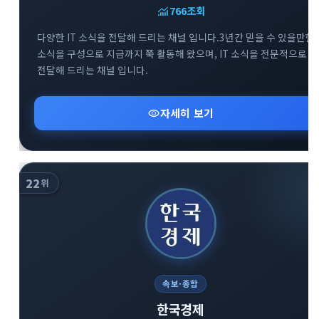
monitoring
766
조회
다양한 IT 소식을 전달해 드리는 채널 입니다.3년간 믿을 수 있을만한
소식을 구성으로 지금까지 쭉 활동해 왔으며, IT 소식을 전문적으로
전달해 드리는 채널 입니다.
visibility
자세히 보기
22
위
속보·종합
한국경제