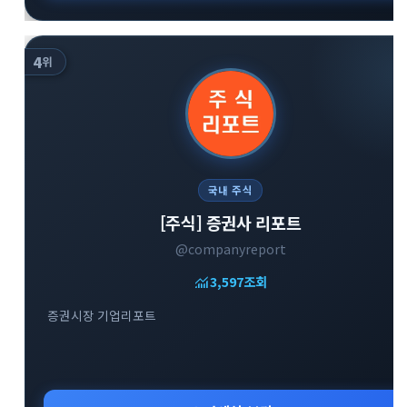
4
위
국내 주식
[주식] 증권사 리포트
@companyreport
monitoring
3,597
조회
증권시장 기업리포트