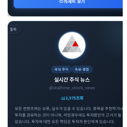
visibility
자세히 보기
5
위
국내 주식
속보·종합
실시간 주식 뉴스
@realtime_stock_news
monitoring
3,575
조회
모든 컨텐츠에는 오류, 실수가 있을 수 있습니다. 종목을 추천하거나
투자를 권유하는 것이 아니며, 어떤경우에도 투자판단의 근거가 될 수
없습니다. 투자에 대한 모든 책임은 투자자 본인에게 있습니다.