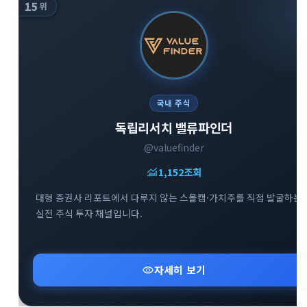
15
위
국내 주식
독립리서치 밸류파인더
@valuefinder
monitoring
1,152
조회
대형 증권사 리포트에서 다루지 않는 스몰캡·가치주를 직접 발굴하는
실전 주식 투자 채널입니다.
visibility
자세히 보기