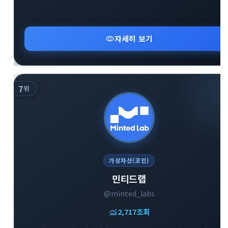
visibility
자세히 보기
7
위
가상자산(코인)
민티드랩
@minted_labs
monitoring
2,717
조회