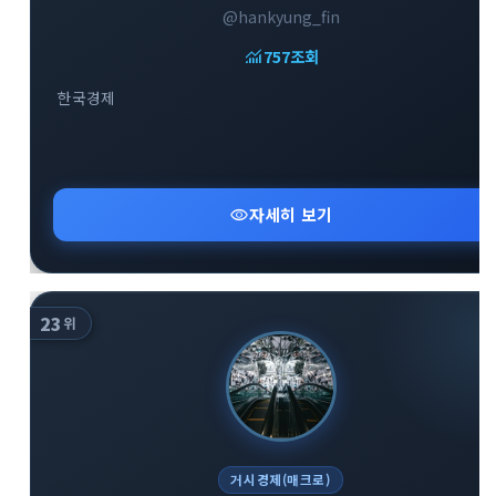
@hankyung_fin
monitoring
758
조회
한국경제
close
explore
search
사이트 메뉴 이동
visibility
자세히 보기
Home
다운로드
가이드
활용팁
스티커
보안
23
위
채널·봇
지갑·미니앱
소식·FAQ
arrow_forward
Home 바로가기
거시경제(매크로)