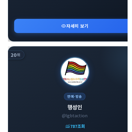
visibility
자세히 보기
20
위
연예·방송
행성인
@lgbtaction
monitoring
787
조회