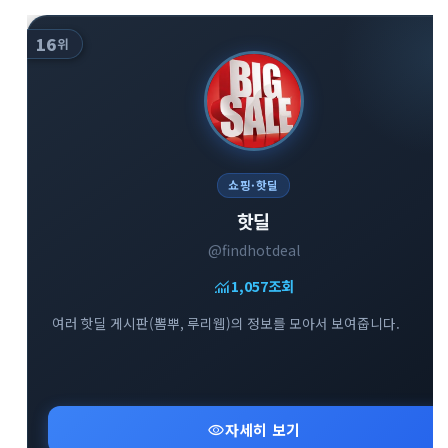
16
위
쇼핑·핫딜
핫딜
@findhotdeal
monitoring
1,057
조회
여러 핫딜 게시판(뽐뿌, 루리웹)의 정보를 모아서 보여줍니다.
visibility
자세히 보기