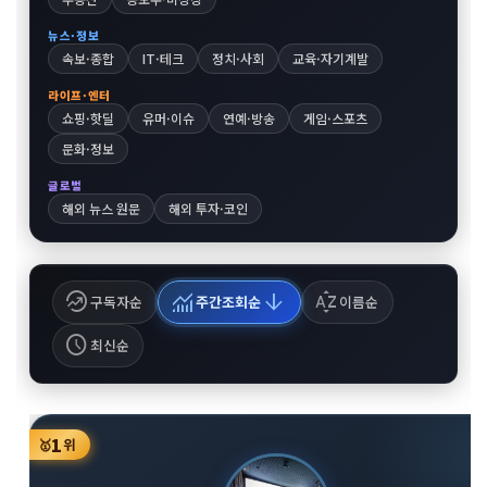
뉴스·정보
속보·종합
IT·테크
정치·사회
교육·자기계발
라이프·엔터
쇼핑·핫딜
유머·이슈
연예·방송
게임·스포츠
문화·정보
글로벌
해외 뉴스 원문
해외 투자·코인
whatshot
monitoring
arrow_downward
sort_by_alpha
구독자순
주간조회순
이름순
schedule
최신순
1
🥇
위