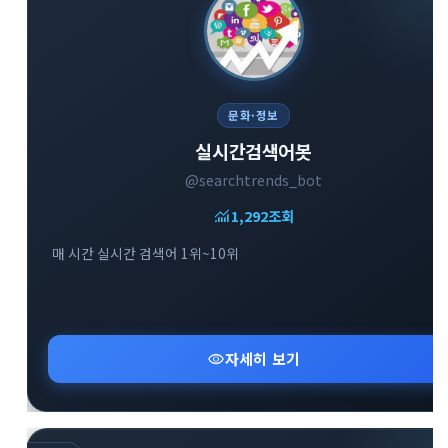
문화·정보
실시간검색어봇
@searchtrends_bot
monitoring
1,292
조회
매 시간 실시간 검색어 1위~10위
visibility
자세히 보기