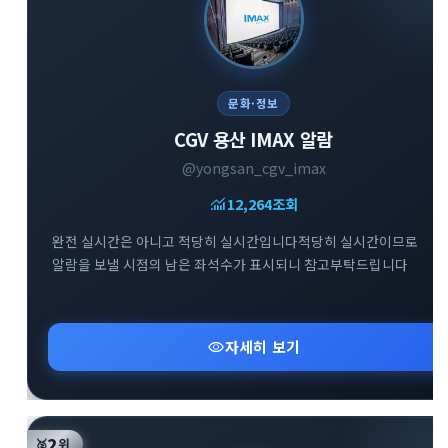
문화·정보
CGV 용산 IMAX 알람
@yongsan_cgv_imax
monitoring
12,264
조회
완전 실시간은 아니고 적당히 실시간입니다적당히 실시간이므로
알람을 보낼 시점의 남은 좌석수가 표시되니 참고부탁드립니다
visibility
자세히 보기
2
🥈
위