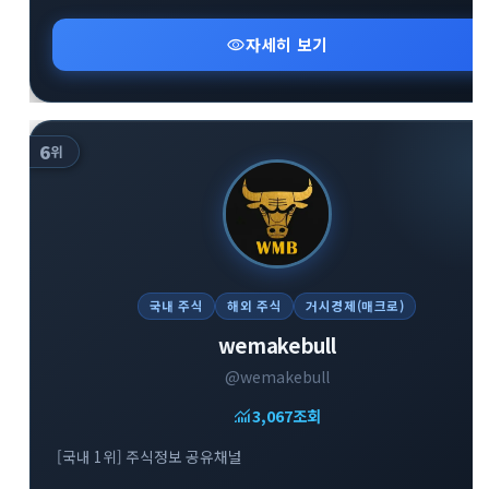
visibility
자세히 보기
6
위
국내 주식
해외 주식
거시경제(매크로)
wemakebull
@wemakebull
monitoring
3,067
조회
[국내 1위] 주식정보 공유채널