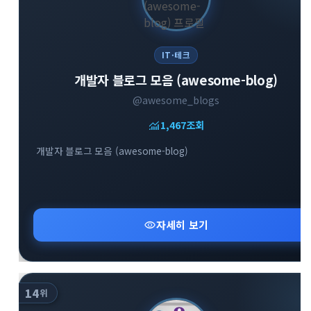
IT·테크
개발자 블로그 모음 (awesome-blog)
@awesome_blogs
monitoring
1,467
조회
개발자 블로그 모음 (awesome-blog)
visibility
자세히 보기
14
위