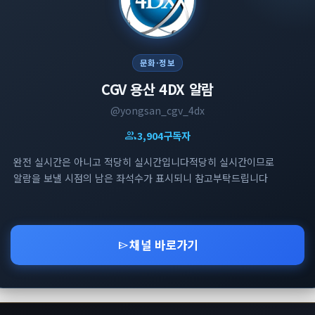
문화·정보
CGV 용산 4DX 알람
@yongsan_cgv_4dx
group
3,904
구독자
완전 실시간은 아니고 적당히 실시간입니다적당히 실시간이므로
알람을 보낼 시점의 남은 좌석수가 표시되니 참고부탁드립니다
채널 바로가기
send