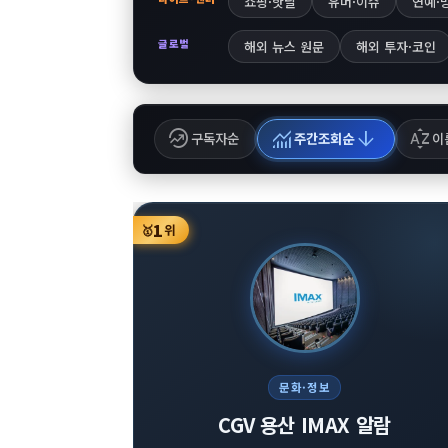
쇼핑·핫딜
유머·이슈
연예·
글로벌
해외 뉴스 원문
해외 투자·코인
whatshot
monitoring
arrow_downward
sort_by_alpha
구독자순
주간조회순
이
1
🥇
위
문화·정보
CGV 용산 IMAX 알람