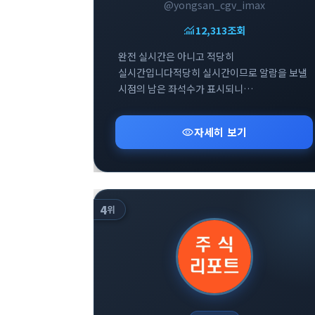
@yongsan_cgv_imax
monitoring
12,313
조회
완전 실시간은 아니고 적당히
실시간입니다적당히 실시간이므로 알람을 보낼
시점의 남은 좌석수가 표시되니
참고부탁드립니다
visibility
자세히 보기
4
위