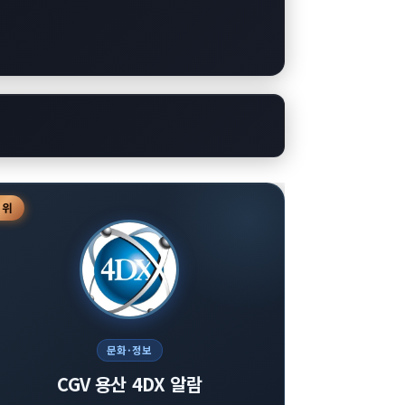
3
위
문화·정보
CGV 용산 4DX 알람