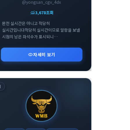
@yongsan_cgv_4dx
monitoring
3,678
조회
완전 실시간은 아니고 적당히
실시간입니다적당히 실시간이므로 알람을 보낼
시점의 남은 좌석수가 표시되니
참고부탁드립니다
visibility
자세히 보기
위