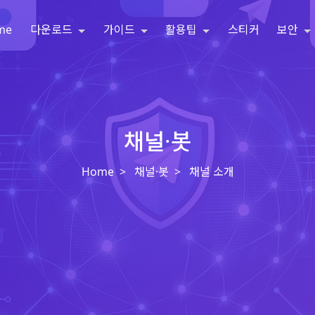
me
다운로드
가이드
활용팁
스티커
보안
채널·봇
Home
채널·봇
채널 소개