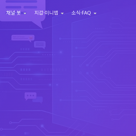
채널·봇
지갑·미니앱
소식·FAQ