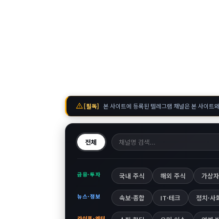
warning
[필독]
본 사이트에 등록된 텔레그램 채널은 본 사이트와
전체
금융·투자
국내 주식
해외 주식
가상자
뉴스·정보
속보·종합
IT·테크
정치·사
라이프·엔터