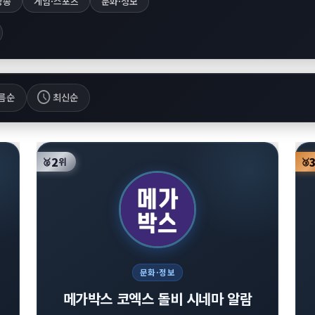
방송
게임·스포츠
문화·정보
schedule
름순
최신순
2
🥈
위
🥉
문화·정보
메가박스 코엑스 돌비 시네마 알람