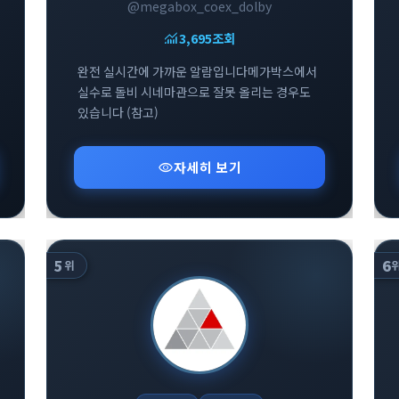
@megabox_coex_dolby
monitoring
3,695
조회
완전 실시간에 가까운 알람입니다메가박스에서
실수로 돌비 시네마관으로 잘못 올리는 경우도
있습니다 (참고)
visibility
자세히 보기
5
6
위