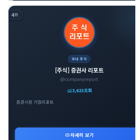
4
위
국내 주식
[주식] 증권사 리포트
@companyreport
monitoring
3,623
조회
증권시장 기업리포트
visibility
자세히 보기