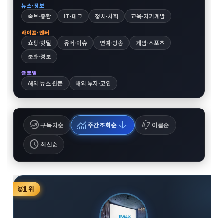
뉴스·정보
속보·종합
IT·테크
정치·사회
교육·자기계발
라이프·엔터
쇼핑·핫딜
유머·이슈
연예·방송
게임·스포츠
문화·정보
글로벌
해외 뉴스 원문
해외 투자·코인
whatshot
monitoring
arrow_downward
sort_by_alpha
구독자순
주간조회순
이름순
schedule
최신순
1
🥇
위