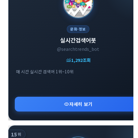
문화·정보
실시간검색어봇
@searchtrends_bot
monitoring
1,292
조회
매 시간 실시간 검색어 1위~10위
visibility
자세히 보기
15
위