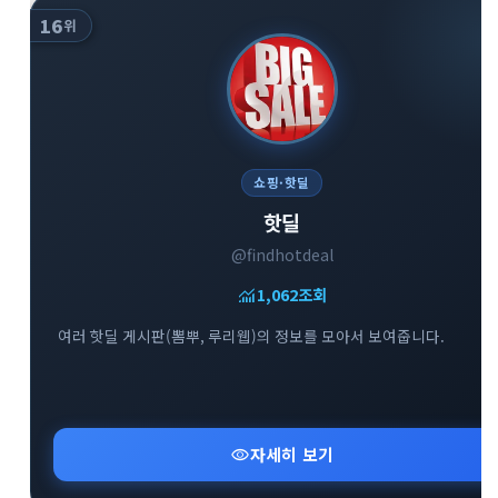
16
위
쇼핑·핫딜
핫딜
@findhotdeal
monitoring
1,062
조회
여러 핫딜 게시판(뽐뿌, 루리웹)의 정보를 모아서 보여줍니다.
visibility
자세히 보기