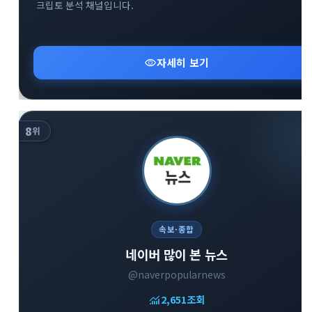
크립토 분석 채널입니다.
visibility
자세히 보기
8
위
속보·종합
네이버 많이 본 뉴스
@naverpopularnews
monitoring
2,651
조회