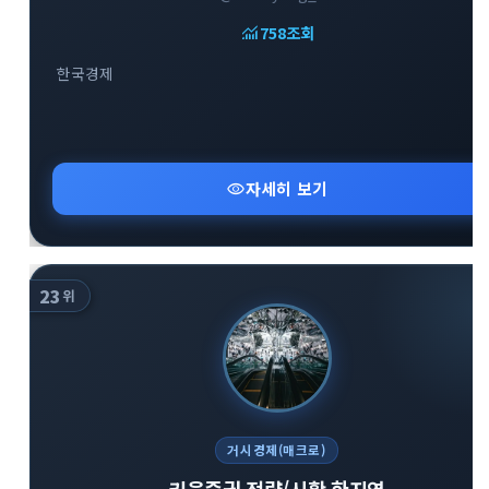
monitoring
758
조회
한국경제
close
explore
search
사이트 메뉴 이동
visibility
자세히 보기
Home
다운로드
가이드
활용팁
스티커
보안
23
위
채널·봇
지갑·미니앱
소식·FAQ
arrow_forward
Home 바로가기
거시경제(매크로)
키움증권 전략/시황 한지영