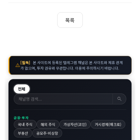
목록
[필독]
본 사이트에 등록된 텔레그램 채널은 본 사이트와 제휴 관계
warning
가 없으며, 투자 권유와 무관합니다. 이용에 주의하시기 바랍니다.
전체
search
금융·투자
국내 주식
해외 주식
가상자산(코인)
거시경제(매크로)
부동산
공모주·비상장