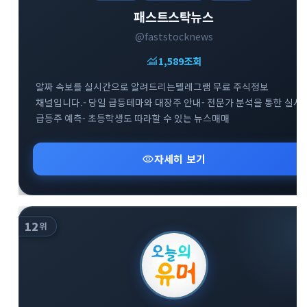
패스트스탁뉴스
@faststocknews
monitoring
1,589
조회
알짜 속보를 실시간으로 알려드리는텔레그램 무료 주식정보
채널입니다.- 당일 급등테마와 대장주 안내- 전문가 분석을 통한 실시
급등주 예측- 초등학생도 따라할 수 있는 뉴스매매
visibility
자세히 보기
12
위