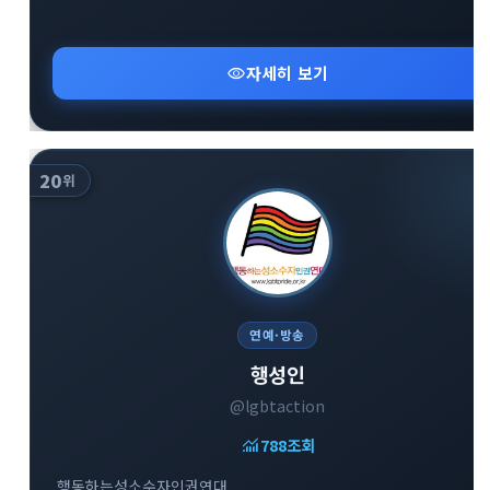
visibility
자세히 보기
20
위
연예·방송
행성인
@lgbtaction
monitoring
788
조회
행동하는성소수자인권연대