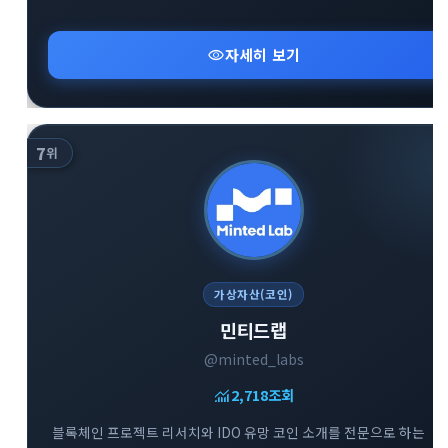
visibility
자세히 보기
7
위
가상자산(코인)
민티드랩
@minted_labs
monitoring
2,718
조회
블록체인 프로젝트 리서치와 IDO 유망 코인 소개를 전문으로 하는