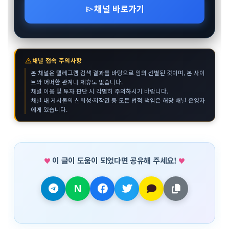
채널 바로가기
send
warning
채널 접속 주의사항
본 채널은 텔레그램 검색 결과를 바탕으로 임의 선별된 것이며, 본 사이
트와 어떠한 관계나 제휴도 없습니다.
채널 이용 및 투자 판단 시 각별히 주의하시기 바랍니다.
채널 내 게시물의 신뢰성·저작권 등 모든 법적 책임은 해당 채널 운영자
에게 있습니다.
이 글이 도움이 되었다면 공유해 주세요!