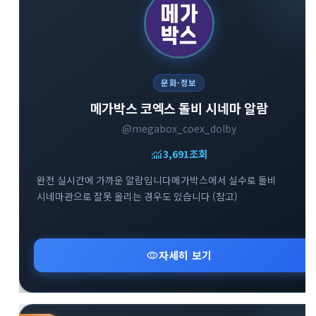
문화·정보
메가박스 코엑스 돌비 시네마 알람
@megabox_coex_dolby
monitoring
3,691
조회
완전 실시간에 가까운 알람입니다메가박스에서 실수로 돌비
시네마관으로 잘못 올리는 경우도 있습니다 (참고)
visibility
자세히 보기