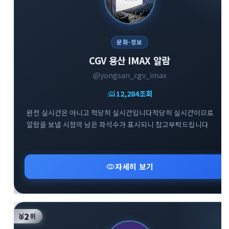
문화·정보
CGV 용산 IMAX 알람
@yongsan_cgv_imax
monitoring
12,284
조회
완전 실시간은 아니고 적당히 실시간입니다적당히 실시간이므로
알람을 보낼 시점의 남은 좌석수가 표시되니 참고부탁드립니다
visibility
자세히 보기
2
🥈
위