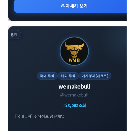
visibility
자세히 보기
6
위
국내 주식
해외 주식
거시경제(매크로)
wemakebull
@wemakebull
monitoring
3,068
조회
[국내 1위] 주식정보 공유채널