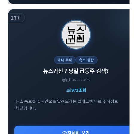
17
위
국내 주식
속보·종합
뉴스귀신 ? 당일 급등주 검색?
@ghoststock
monitoring
973
조회
뉴스 속보를 실시간으로 알려드리는 텔레그램 무료 주식정보
채널입니다.
visibility
자세히 보기