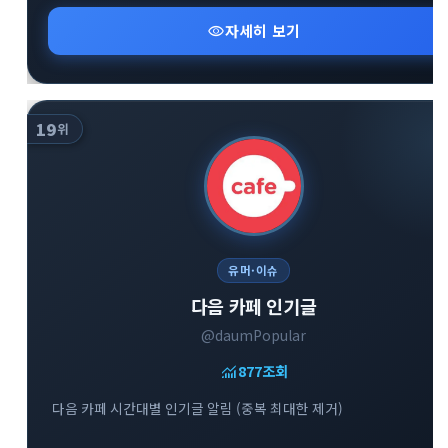
visibility
자세히 보기
19
위
유머·이슈
다음 카페 인기글
@daumPopular
monitoring
877
조회
다음 카페 시간대별 인기글 알림 (중복 최대한 제거)