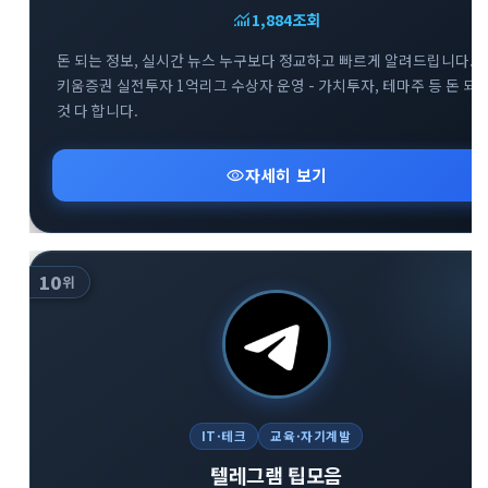
monitoring
1,884
조회
돈 되는 정보, 실시간 뉴스 누구보다 정교하고 빠르게 알려드립니다. -
키움증권 실전투자 1억리그 수상자 운영 - 가치투자, 테마주 등 돈 되
것 다 합니다.
visibility
자세히 보기
10
위
IT·테크
교육·자기계발
텔레그램 팁모음