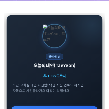
연예·방송
오늘의태연(TaeYeon)
group
1,327
구독자
최근 고화질 태연 사진만! 댓글 사진 업로드 하시면
자동으로 사진올라가요 다같이 덕질해요