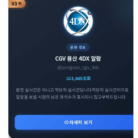
3
🥉
위
문화·정보
CGV 용산 4DX 알람
@yongsan_cgv_4dx
monitoring
3,665
조회
완전 실시간은 아니고 적당히 실시간입니다적당히 실시간이므로
알람을 보낼 시점의 남은 좌석수가 표시되니 참고부탁드립니다
visibility
자세히 보기