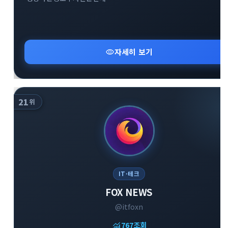
visibility
자세히 보기
21
위
IT·테크
FOX NEWS
@itfoxn
monitoring
767
조회