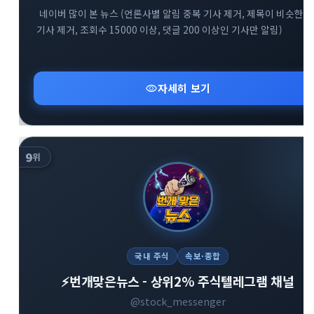
네이버 많이 본 뉴스 (언론사별 알림 중복 기사 제거, 제목이 비슷한
기사 제거, 조회수 15000 이상, 댓글 200 이상인 기사만 알림)
visibility
자세히 보기
9
위
국내 주식
속보·종합
⚡️번개맞은뉴스 - 상위2% 주식텔레그램 채널
@stock_messenger