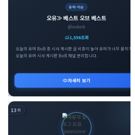
유머·이슈
오유≫ 베스트 오브 베스트
@oubob
monitoring
1,556
조회
오늘의 유머 BoB 중 시사 게시판 글 비중이 높아 유머가 너무 묻히기
오늘의 유머 시사 게시판 BoB 채널 분리합니다.
visibility
자세히 보기
13
위