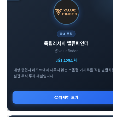
국내 주식
독립리서치 밸류파인더
@valuefinder
monitoring
1,158
조회
대형 증권사 리포트에서 다루지 않는 스몰캡·가치주를 직접 발굴하는
실전 주식 투자 채널입니다.
visibility
자세히 보기