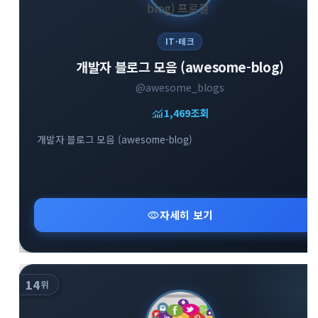
IT·테크
개발자 블로그 모음 (awesome-blog)
@awesome_blogs
monitoring
1,469
조회
개발자 블로그 모음 (awesome-blog)
visibility
자세히 보기
14
위