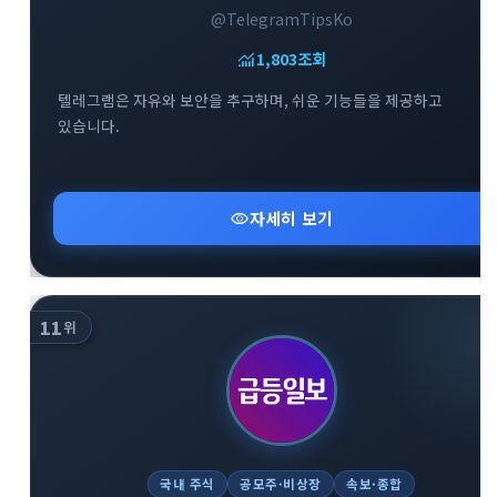
@TelegramTipsKo
monitoring
1,803
조회
텔레그램은 자유와 보안을 추구하며, 쉬운 기능들을 제공하고
있습니다.
visibility
자세히 보기
11
위
국내 주식
공모주·비상장
속보·종합