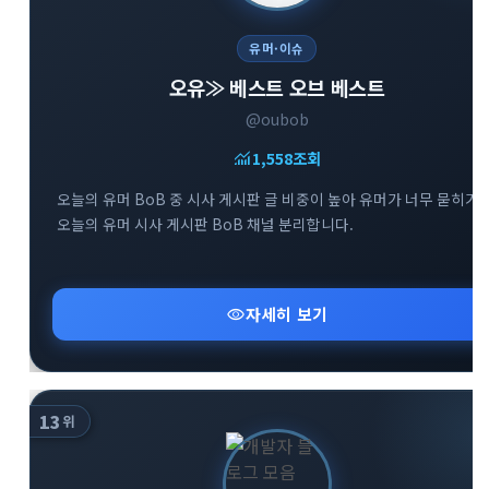
유머·이슈
오유≫ 베스트 오브 베스트
@oubob
monitoring
1,558
조회
오늘의 유머 BoB 중 시사 게시판 글 비중이 높아 유머가 너무 묻히기
오늘의 유머 시사 게시판 BoB 채널 분리합니다.
visibility
자세히 보기
13
위