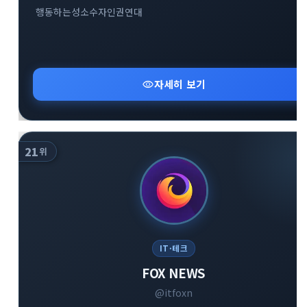
행동하는성소수자인권연대
visibility
자세히 보기
21
위
IT·테크
FOX NEWS
@itfoxn