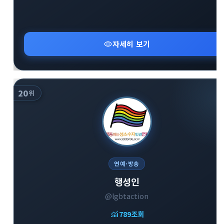
visibility
자세히 보기
20
위
연예·방송
행성인
@lgbtaction
monitoring
789
조회