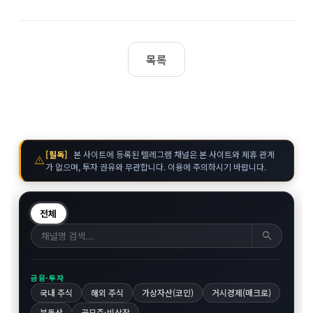
목록
[필독]
본 사이트에 등록된 텔레그램 채널은 본 사이트와 제휴 관계
warning
가 없으며, 투자 권유와 무관합니다. 이용에 주의하시기 바랍니다.
전체
search
금융·투자
국내 주식
해외 주식
가상자산(코인)
거시경제(매크로)
부동산
공모주·비상장