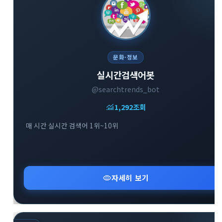
문화·정보
실시간검색어봇
@searchtrends_bot
monitoring
1,292
조회
매 시간 실시간 검색어 1위~10위
visibility
자세히 보기