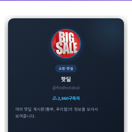
쇼핑·핫딜
핫딜
@findhotdeal
group
2,660
구독자
여러 핫딜 게시판(뽐뿌, 루리웹)의 정보를 모아서
보여줍니다.