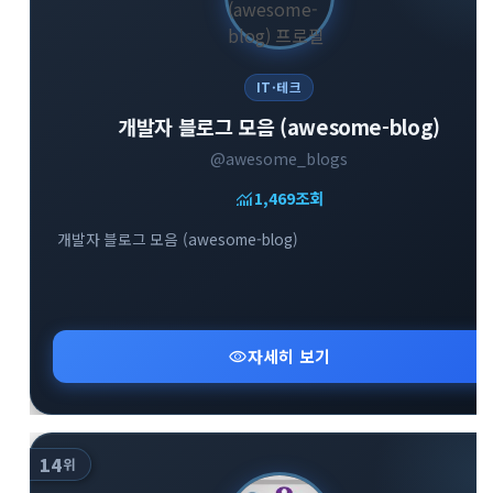
IT·테크
개발자 블로그 모음 (awesome-blog)
@awesome_blogs
monitoring
1,469
조회
개발자 블로그 모음 (awesome-blog)
visibility
자세히 보기
14
위