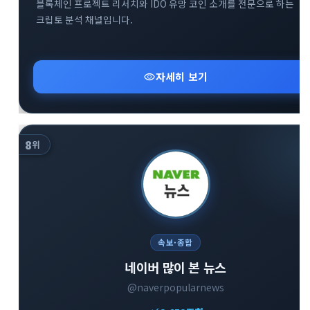
블록체인 프로젝트 리서치와 IDO 유망 코인 소개를 전문으로 하는
크립토 분석 채널입니다.
visibility
자세히 보기
8
위
속보·종합
네이버 많이 본 뉴스
@naverpopularnews