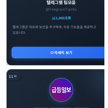
텔레그램 팁모음
@TelegramTipsKo
monitoring
1,803
조회
텔레그램은 자유와 보안을 추구하며, 쉬운 기능들을 제공하고
있습니다.
visibility
자세히 보기
11
위