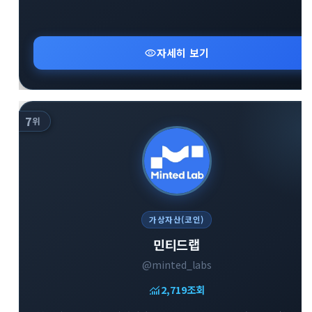
visibility
자세히 보기
7
위
가상자산(코인)
민티드랩
@minted_labs
monitoring
2,719
조회