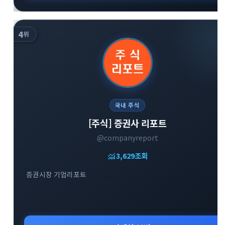
4
위
국내 주식
[주식] 증권사 리포트
@companyreport
monitoring
3,629
조회
증권시장 기업리포트