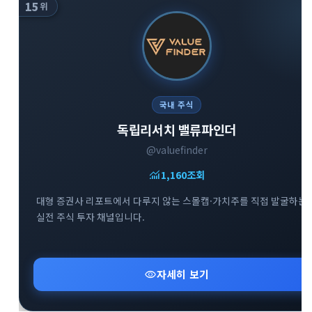
15
위
국내 주식
독립리서치 밸류파인더
@valuefinder
monitoring
1,160
조회
대형 증권사 리포트에서 다루지 않는 스몰캡·가치주를 직접 발굴하는
실전 주식 투자 채널입니다.
visibility
자세히 보기