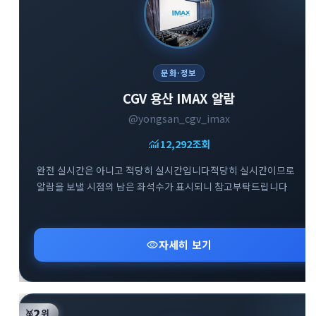
문화·정보
CGV 용산 IMAX 알람
@yongsan_cgv_imax
monitoring
12,292
조회
완전 실시간은 아니고 적당히 실시간입니다적당히 실시간이므로
알람을 보낼 시점의 남은 좌석수가 표시되니 참고부탁드립니다
visibility
자세히 보기
2
🥈
위