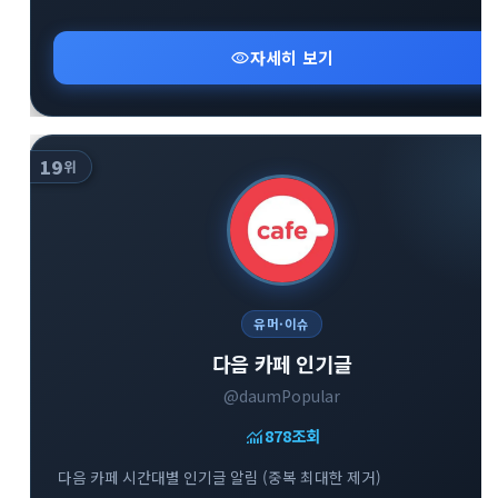
visibility
자세히 보기
19
위
유머·이슈
다음 카페 인기글
@daumPopular
monitoring
878
조회
다음 카페 시간대별 인기글 알림 (중복 최대한 제거)