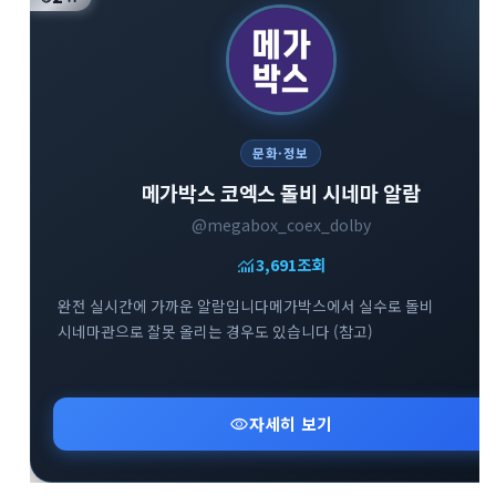
문화·정보
메가박스 코엑스 돌비 시네마 알람
@megabox_coex_dolby
monitoring
3,691
조회
완전 실시간에 가까운 알람입니다메가박스에서 실수로 돌비
시네마관으로 잘못 올리는 경우도 있습니다 (참고)
visibility
자세히 보기