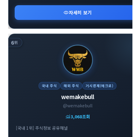
visibility
자세히 보기
6
위
국내 주식
해외 주식
거시경제(매크로)
wemakebull
@wemakebull
monitoring
3,068
조회
[국내 1위] 주식정보 공유채널