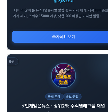
monitoring
2,652
조회
네이버 많이 본 뉴스 (언론사별 알림 중복 기사 제거, 제목이 비슷한
기사 제거, 조회수 15000 이상, 댓글 200 이상인 기사만 알림)
visibility
자세히 보기
9
위
국내 주식
속보·종합
⚡️번개맞은뉴스 - 상위2% 주식텔레그램 채널