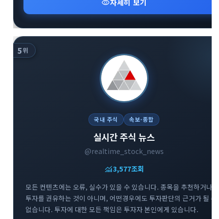
visibility
자세히 보기
5
위
국내 주식
속보·종합
실시간 주식 뉴스
@realtime_stock_news
monitoring
3,577
조회
모든 컨텐츠에는 오류, 실수가 있을 수 있습니다. 종목을 추천하거나
투자를 권유하는 것이 아니며, 어떤경우에도 투자판단의 근거가 될 수
없습니다. 투자에 대한 모든 책임은 투자자 본인에게 있습니다.