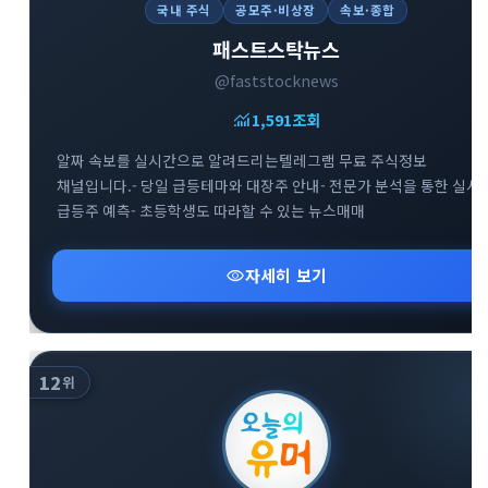
국내 주식
공모주·비상장
속보·종합
패스트스탁뉴스
@faststocknews
monitoring
1,591
조회
알짜 속보를 실시간으로 알려드리는텔레그램 무료 주식정보
채널입니다.- 당일 급등테마와 대장주 안내- 전문가 분석을 통한 실시
급등주 예측- 초등학생도 따라할 수 있는 뉴스매매
visibility
자세히 보기
12
위