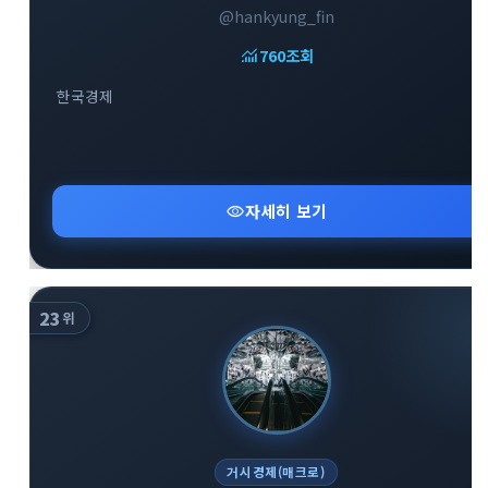
@hankyung_fin
monitoring
760
조회
한국경제
close
explore
search
사이트 메뉴 이동
visibility
자세히 보기
Home
다운로드
가이드
활용팁
스티커
보안
23
위
채널·봇
지갑·미니앱
소식·FAQ
arrow_forward
Home 바로가기
거시경제(매크로)