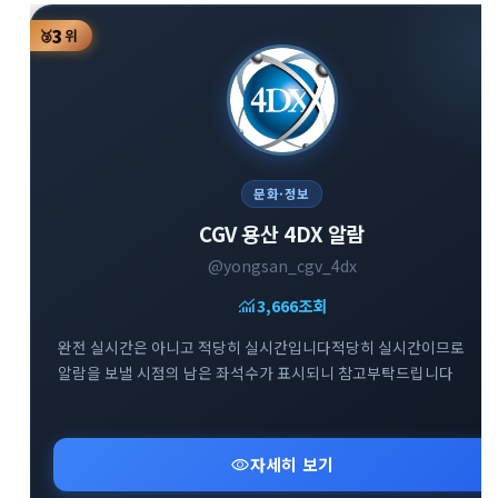
3
🥉
위
문화·정보
CGV 용산 4DX 알람
@yongsan_cgv_4dx
monitoring
3,666
조회
완전 실시간은 아니고 적당히 실시간입니다적당히 실시간이므로
알람을 보낼 시점의 남은 좌석수가 표시되니 참고부탁드립니다
visibility
자세히 보기