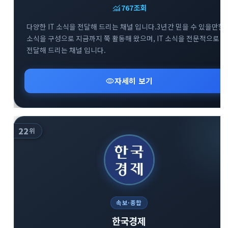
monitoring
767
조회
다양한 IT 소식을 전달해 드리는 채널 입니다.3년간 믿을 수 있을만한
소식을 구성으로 지금까지 쭉 활동해 왔으며, IT 소식을 전문적으로
전달해 드리는 채널 입니다.
visibility
자세히 보기
22
위
속보·종합
한국경제