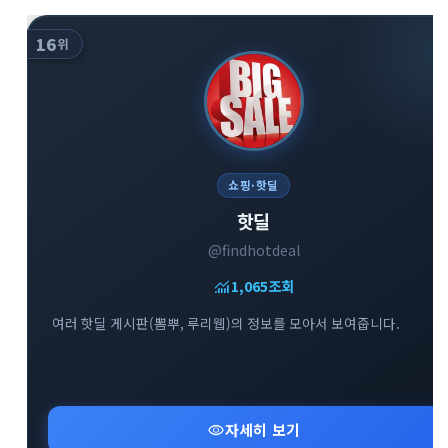
16
위
쇼핑·핫딜
핫딜
@findhotdeal
monitoring
1,065
조회
여러 핫딜 게시판(뽐뿌, 루리웹)의 정보를 모아서 보여줍니다.
visibility
자세히 보기