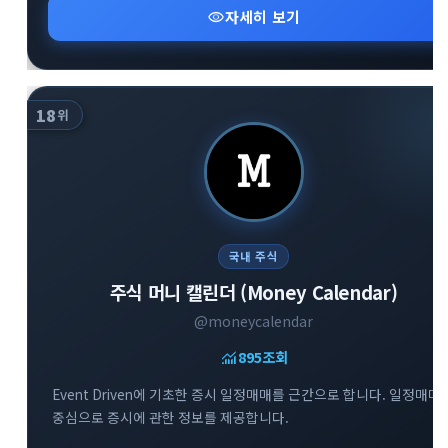
visibility
자세히 보기
18
위
국내 주식
주식 머니 캘린더 (Money Calendar)
@moneycalendar
monitoring
895
조회
Event Driven에 기초한 증시 일정매매를 근간으로 합니다. 일정매매
중심으로 증시에 관한 정보를 제공합니다.