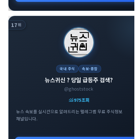
17
위
국내 주식
속보·종합
뉴스귀신 ? 당일 급등주 검색?
@ghoststock
monitoring
975
조회
뉴스 속보를 실시간으로 알려드리는 텔레그램 무료 주식정보
채널입니다.