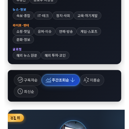
뉴스·정보
속보·종합
IT·테크
정치·사회
교육·자기계발
라이프·엔터
쇼핑·핫딜
유머·이슈
연예·방송
게임·스포츠
문화·정보
글로벌
해외 뉴스 원문
해외 투자·코인
whatshot
monitoring
arrow_downward
sort_by_alpha
구독자순
주간조회순
이름순
schedule
최신순
1
🥇
위