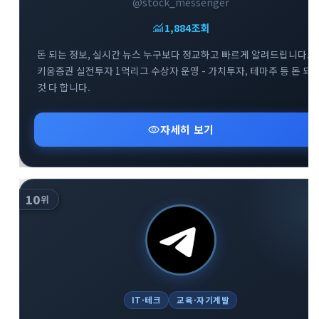
@stock_messenger
monitoring
1,884
조회
돈 되는 정보, 실시간 뉴스 누구보다 정교하고 빠르게 알려드립니다. -
키움증권 실전투자 1억리그 수상자 운영 - 가치투자, 테마주 등 돈 되
것 다 합니다.
visibility
자세히 보기
10
위
IT·테크
교육·자기계발