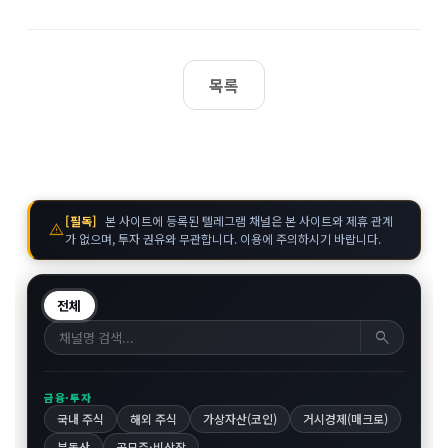
목록
[필독]
본 사이트에 등록된 텔레그램 채널은 본 사이트와 제휴 관계
warning
가 없으며, 투자 권유와 무관합니다. 이용에 주의하시기 바랍니다.
전체
search
금융·투자
국내 주식
해외 주식
가상자산(코인)
거시경제(매크로)
부동산
공모주·비상장