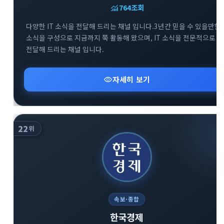
monitoring
764
조회
다양한 IT 소식을 전달해 드리는 채널 입니다.3년간 믿을 수 있을만한
소식을 구성으로 지금까지 쭉 활동해 왔으며, IT 소식을 전문적으로
전달해 드리는 채널 입니다.
visibility
자세히 보기
22
위
속보·종합
한국경제