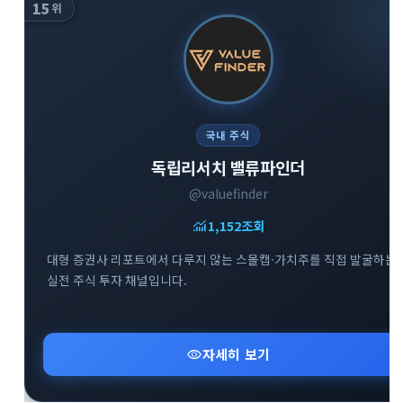
15
위
국내 주식
독립리서치 밸류파인더
@valuefinder
monitoring
1,152
조회
대형 증권사 리포트에서 다루지 않는 스몰캡·가치주를 직접 발굴하는
실전 주식 투자 채널입니다.
visibility
자세히 보기