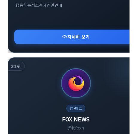
행동하는성소수자인권연대
visibility
자세히 보기
21
위
IT·테크
FOX NEWS
@itfoxn