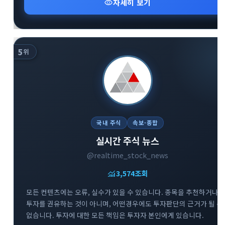
visibility
자세히 보기
5
위
국내 주식
속보·종합
실시간 주식 뉴스
@realtime_stock_news
monitoring
3,574
조회
모든 컨텐츠에는 오류, 실수가 있을 수 있습니다. 종목을 추천하거나
투자를 권유하는 것이 아니며, 어떤경우에도 투자판단의 근거가 될 수
없습니다. 투자에 대한 모든 책임은 투자자 본인에게 있습니다.