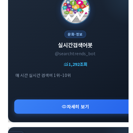
문화·정보
실시간검색어봇
@searchtrends_bot
monitoring
1,292
조회
매 시간 실시간 검색어 1위~10위
visibility
자세히 보기