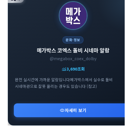
문화·정보
메가박스 코엑스 돌비 시네마 알람
@megabox_coex_dolby
monitoring
3,690
조회
완전 실시간에 가까운 알람입니다메가박스에서 실수로 돌비
시네마관으로 잘못 올리는 경우도 있습니다 (참고)
visibility
자세히 보기