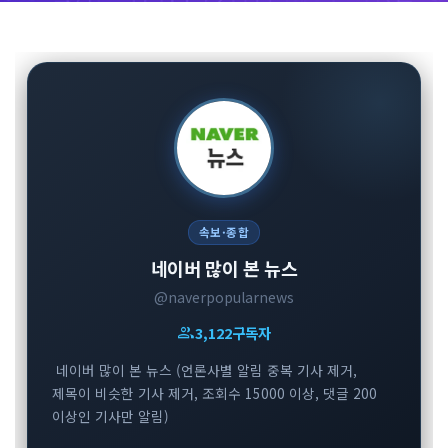
속보·종합
네이버 많이 본 뉴스
@naverpopularnews
group
3,122
구독자
네이버 많이 본 뉴스 (언론사별 알림 중복 기사 제거,
제목이 비슷한 기사 제거, 조회수 15000 이상, 댓글 200
이상인 기사만 알림)