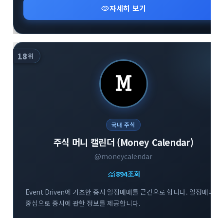
visibility
자세히 보기
18
위
국내 주식
주식 머니 캘린더 (Money Calendar)
@moneycalendar
monitoring
894
조회
Event Driven에 기초한 증시 일정매매를 근간으로 합니다. 일정매매
중심으로 증시에 관한 정보를 제공합니다.