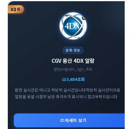
3
🥉
위
문화·정보
CGV 용산 4DX 알람
@yongsan_cgv_4dx
monitoring
3,654
조회
완전 실시간은 아니고 적당히 실시간입니다적당히 실시간이므로
알람을 보낼 시점의 남은 좌석수가 표시되니 참고부탁드립니다
visibility
자세히 보기