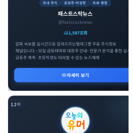
국내 주식
공모주·비상장
속보·종합
패스트스탁뉴스
@faststocknews
monitoring
1,587
조회
알짜 속보를 실시간으로 알려드리는텔레그램 무료 주식정보
채널입니다.- 당일 급등테마와 대장주 안내- 전문가 분석을 통한 실시
급등주 예측- 초등학생도 따라할 수 있는 뉴스매매
visibility
자세히 보기
12
위