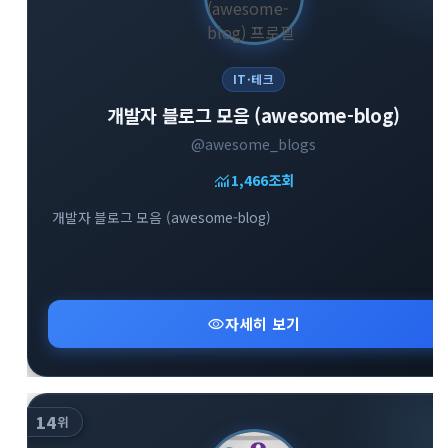
IT·테크
개발자 블로그 모음 (awesome-blog)
@awesome_blogs
monitoring
1,466
조회
개발자 블로그 모음 (awesome-blog)
visibility
자세히 보기
14
위