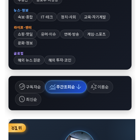
뉴스·정보
속보·종합
IT·테크
정치·사회
교육·자기계발
라이프·엔터
쇼핑·핫딜
유머·이슈
연예·방송
게임·스포츠
문화·정보
글로벌
해외 뉴스 원문
해외 투자·코인
whatshot
monitoring
arrow_downward
sort_by_alpha
구독자순
주간조회순
이름순
schedule
최신순
1
🥇
위