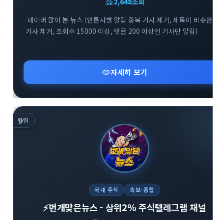
monitoring
2,648
조회
네이버 많이 본 뉴스 (언론사별 알림 중복 기사 제거, 제목이 비슷한
기사 제거, 조회수 15000 이상, 댓글 200 이상인 기사만 알림)
visibility
자세히 보기
9
위
국내 주식
속보·종합
⚡️번개맞은뉴스 - 상위2% 주식텔레그램 채널