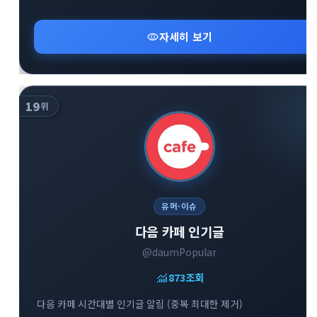
visibility
자세히 보기
19
위
유머·이슈
다음 카페 인기글
@daumPopular
monitoring
873
조회
다음 카페 시간대별 인기글 알림 (중복 최대한 제거)