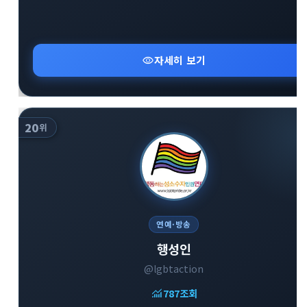
visibility
자세히 보기
20
위
연예·방송
행성인
@lgbtaction
monitoring
787
조회