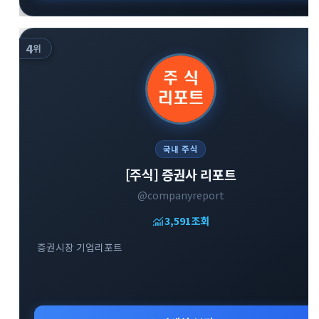
4
위
국내 주식
[주식] 증권사 리포트
@companyreport
monitoring
3,591
조회
증권시장 기업리포트