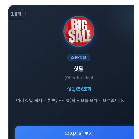
16
위
쇼핑·핫딜
핫딜
@findhotdeal
monitoring
1,056
조회
여러 핫딜 게시판(뽐뿌, 루리웹)의 정보를 모아서 보여줍니다.
visibility
자세히 보기