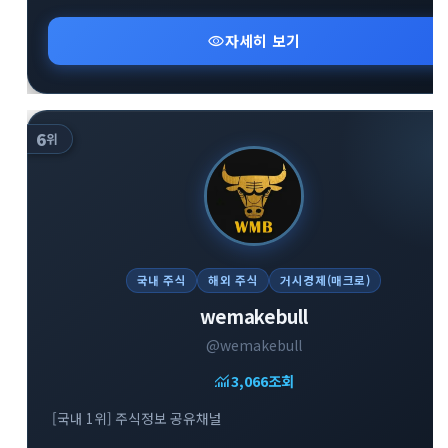
visibility
자세히 보기
6
위
국내 주식
해외 주식
거시경제(매크로)
wemakebull
@wemakebull
monitoring
3,066
조회
[국내 1위] 주식정보 공유채널