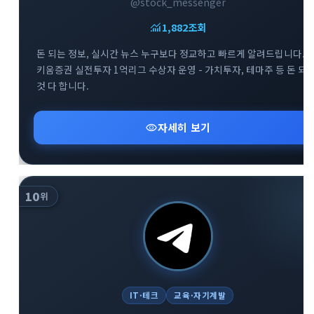
@stock_messenger
monitoring
1,882
조회
돈 되는 정보, 실시간 뉴스 누구보다 정교하고 빠르게 알려드립니다. -
키움증권 실전투자 1억리그 수상자 운영 - 가치투자, 테마주 등 돈 되
것 다 합니다.
visibility
자세히 보기
10
위
IT·테크
교육·자기계발