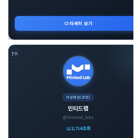
visibility
자세히 보기
7
위
가상자산(코인)
민티드랩
@minted_labs
monitoring
2,716
조회