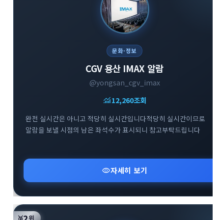
문화·정보
CGV 용산 IMAX 알람
@yongsan_cgv_imax
monitoring
12,260
조회
완전 실시간은 아니고 적당히 실시간입니다적당히 실시간이므로
알람을 보낼 시점의 남은 좌석수가 표시되니 참고부탁드립니다
visibility
자세히 보기
2
🥈
위