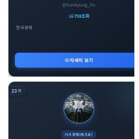
@hankyung_fin
monitoring
758
조회
한국경제
close
explore
search
사이트 메뉴 이동
visibility
자세히 보기
Home
다운로드
가이드
활용팁
스티커
보안
23
위
채널·봇
지갑·미니앱
소식·FAQ
arrow_forward
Home 바로가기
거시경제(매크로)