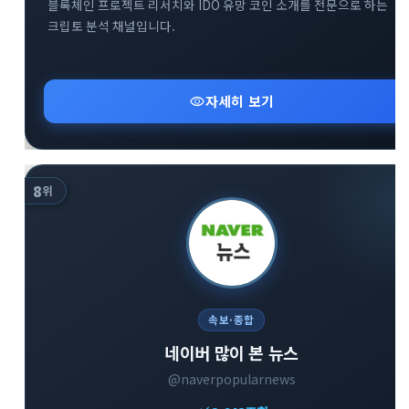
블록체인 프로젝트 리서치와 IDO 유망 코인 소개를 전문으로 하는
크립토 분석 채널입니다.
visibility
자세히 보기
8
위
속보·종합
네이버 많이 본 뉴스
@naverpopularnews