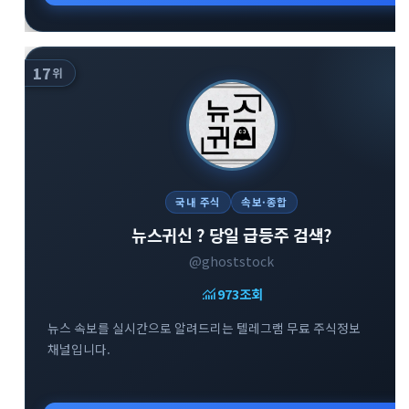
17
위
국내 주식
속보·종합
뉴스귀신 ? 당일 급등주 검색?
@ghoststock
monitoring
973
조회
뉴스 속보를 실시간으로 알려드리는 텔레그램 무료 주식정보
채널입니다.