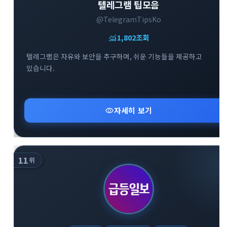
텔레그램 팁모음
@TelegramTipsKo
monitoring
1,802
조회
텔레그램은 자유와 보안을 추구하며, 쉬운 기능들을 제공하고
있습니다.
visibility
자세히 보기
11
위