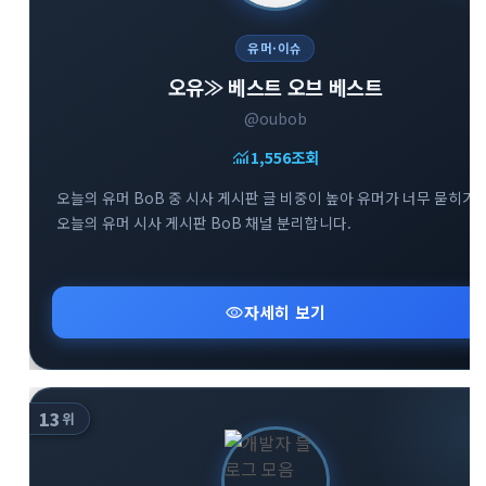
유머·이슈
오유≫ 베스트 오브 베스트
@oubob
monitoring
1,556
조회
오늘의 유머 BoB 중 시사 게시판 글 비중이 높아 유머가 너무 묻히기
오늘의 유머 시사 게시판 BoB 채널 분리합니다.
visibility
자세히 보기
13
위