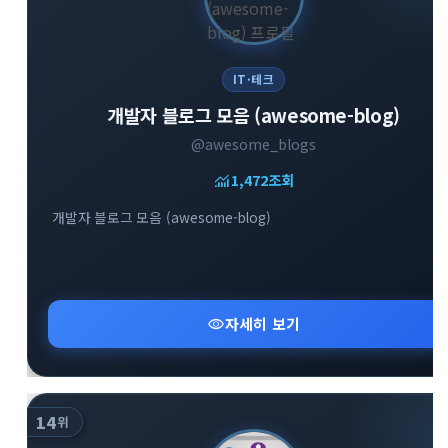
IT·테크
개발자 블로그 모음 (awesome-blog)
@awesome_blogs
monitoring
1,472
조회
개발자 블로그 모음 (awesome-blog)
visibility
자세히 보기
14
위