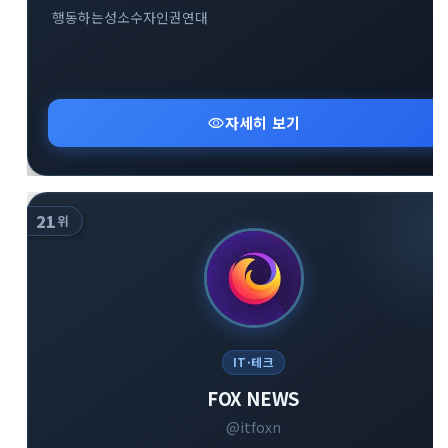
행동하는성소수자인권연대
visibility
자세히 보기
21
위
IT·테크
FOX NEWS
@itfoxn