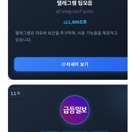
텔레그램 팁모음
@TelegramTipsKo
monitoring
1,809
조회
텔레그램은 자유와 보안을 추구하며, 쉬운 기능들을 제공하고
있습니다.
visibility
자세히 보기
11
위