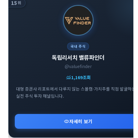
15
위
국내 주식
독립리서치 밸류파인더
@valuefinder
monitoring
1,169
조회
대형 증권사 리포트에서 다루지 않는 스몰캡·가치주를 직접 발굴하는
실전 주식 투자 채널입니다.
visibility
자세히 보기