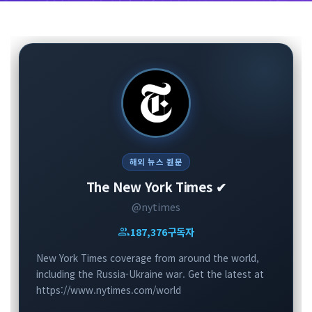
해외 뉴스 원문
The New York Times ✔
@nytimes
group
187,376
구독자
New York Times coverage from around the world,
including the Russia-Ukraine war. Get the latest at
https://www.nytimes.com/world