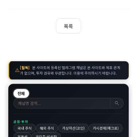
목록
[필독]
본 사이트에 등록된 텔레그램 채널은 본 사이트와 제휴 관계
warning
가 없으며, 투자 권유와 무관합니다. 이용에 주의하시기 바랍니다.
전체
search
금융·투자
국내 주식
해외 주식
가상자산(코인)
거시경제(매크로)
부동산
공모주·비상장