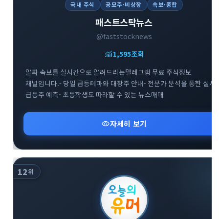
국내 주식
공모주·비상장
속보·종합
패스트스탁뉴스
@faststocknews
monitoring
1,595
조회
알짜 속보를 실시간으로 알려드리는텔레그램 무료 주식정보
채널입니다.- 당일 급등테마와 대장주 안내- 전문가 분석을 통한 실시
급등주 예측- 초등학생도 따라할 수 있는 뉴스매매
visibility
자세히 보기
12
위