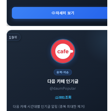
visibility
자세히 보기
19
위
유머·이슈
다음 카페 인기글
@daumPopular
monitoring
881
조회
다음 카페 시간대별 인기글 알림 (중복 최대한 제거)