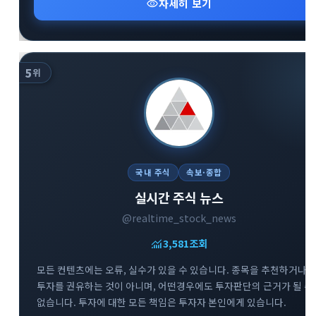
visibility
자세히 보기
5
위
국내 주식
속보·종합
실시간 주식 뉴스
@realtime_stock_news
monitoring
3,581
조회
모든 컨텐츠에는 오류, 실수가 있을 수 있습니다. 종목을 추천하거나
투자를 권유하는 것이 아니며, 어떤경우에도 투자판단의 근거가 될 수
없습니다. 투자에 대한 모든 책임은 투자자 본인에게 있습니다.