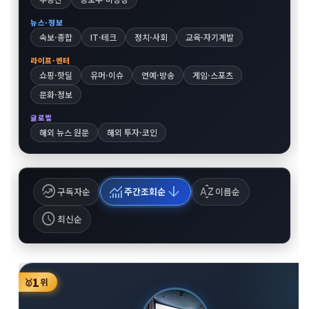
뉴스·정보
속보·종합
IT·테크
정치·사회
교육·자기계발
라이프·엔터
쇼핑·핫딜
유머·이슈
연예·방송
게임·스포츠
문화·정보
글로벌
해외 뉴스 원문
해외 투자·코인
whatshot
monitoring
arrow_downward
sort_by_alpha
구독자순
주간조회순
이름순
schedule
최신순
1
🥇
위