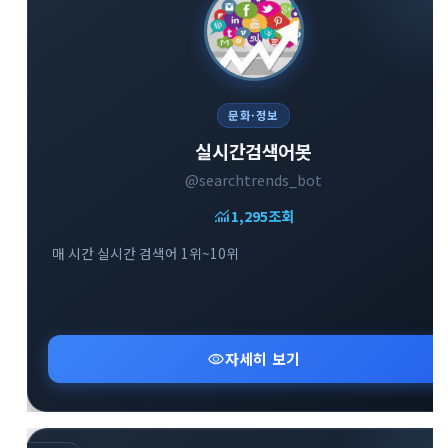
문화·정보
실시간검색어봇
@searchtrends_bot
monitoring
1,295
조회
매 시간 실시간 검색어 1위~10위
visibility
자세히 보기