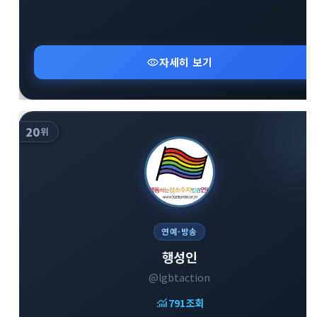
visibility
자세히 보기
20
위
연예·방송
행성인
@lgbtaction
monitoring
791
조회