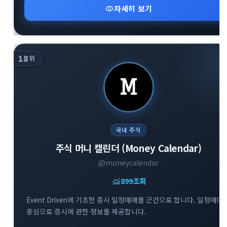
visibility
자세히 보기
18
위
국내 주식
주식 머니 캘린더 (Money Calendar)
@moneycalendar
monitoring
899
조회
Event Driven에 기초한 증시 일정매매를 근간으로 합니다. 일정매매
중심으로 증시에 관한 정보를 제공합니다.