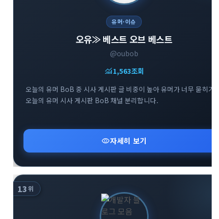
유머·이슈
오유≫ 베스트 오브 베스트
@oubob
monitoring
1,563
조회
오늘의 유머 BoB 중 시사 게시판 글 비중이 높아 유머가 너무 묻히기
오늘의 유머 시사 게시판 BoB 채널 분리합니다.
visibility
자세히 보기
13
위