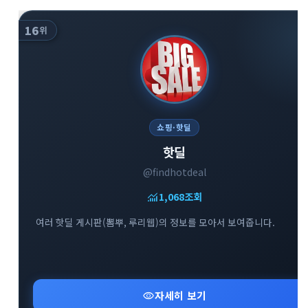
16
위
쇼핑·핫딜
핫딜
@findhotdeal
monitoring
1,068
조회
여러 핫딜 게시판(뽐뿌, 루리웹)의 정보를 모아서 보여줍니다.
visibility
자세히 보기