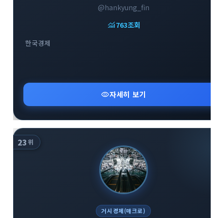
@hankyung_fin
monitoring
763
조회
한국경제
close
explore
search
사이트 메뉴 이동
visibility
자세히 보기
Home
다운로드
가이드
활용팁
스티커
보안
23
위
채널·봇
지갑·미니앱
소식·FAQ
arrow_forward
Home 바로가기
거시경제(매크로)