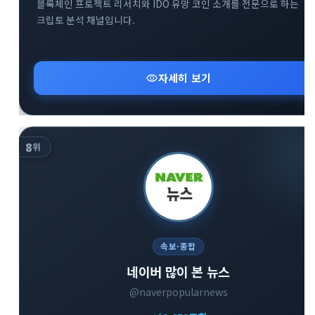
블록체인 프로젝트 리서치와 IDO 유망 코인 소개를 전문으로 하는
크립토 분석 채널입니다.
visibility
자세히 보기
8
위
속보·종합
네이버 많이 본 뉴스
@naverpopularnews