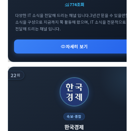
monitoring
774
조회
다양한 IT 소식을 전달해 드리는 채널 입니다.3년간 믿을 수 있을만한
소식을 구성으로 지금까지 쭉 활동해 왔으며, IT 소식을 전문적으로
전달해 드리는 채널 입니다.
visibility
자세히 보기
22
위
속보·종합
한국경제