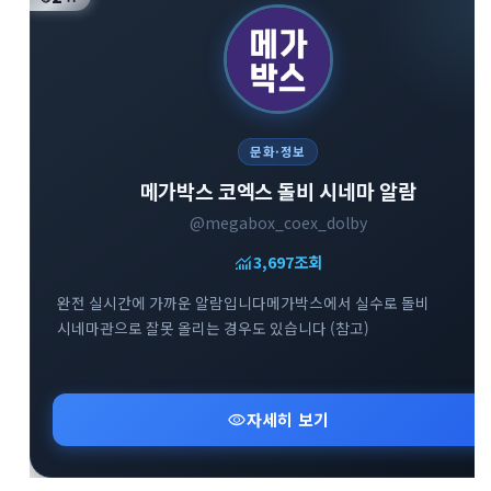
문화·정보
메가박스 코엑스 돌비 시네마 알람
@megabox_coex_dolby
monitoring
3,697
조회
완전 실시간에 가까운 알람입니다메가박스에서 실수로 돌비
시네마관으로 잘못 올리는 경우도 있습니다 (참고)
visibility
자세히 보기