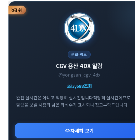
3
🥉
위
문화·정보
CGV 용산 4DX 알람
@yongsan_cgv_4dx
monitoring
3,688
조회
완전 실시간은 아니고 적당히 실시간입니다적당히 실시간이므로
알람을 보낼 시점의 남은 좌석수가 표시되니 참고부탁드립니다
visibility
자세히 보기