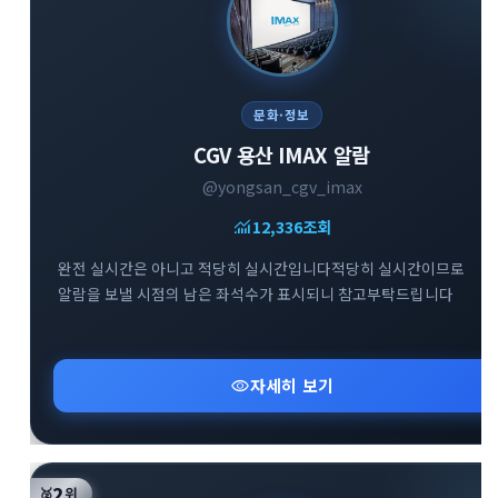
문화·정보
CGV 용산 IMAX 알람
@yongsan_cgv_imax
monitoring
12,336
조회
완전 실시간은 아니고 적당히 실시간입니다적당히 실시간이므로
알람을 보낼 시점의 남은 좌석수가 표시되니 참고부탁드립니다
visibility
자세히 보기
2
🥈
위