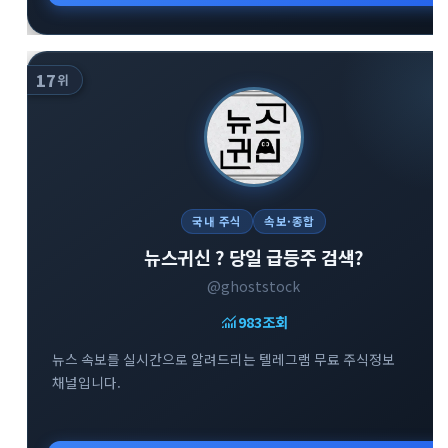
17
위
국내 주식
속보·종합
뉴스귀신 ? 당일 급등주 검색?
@ghoststock
monitoring
983
조회
뉴스 속보를 실시간으로 알려드리는 텔레그램 무료 주식정보
채널입니다.