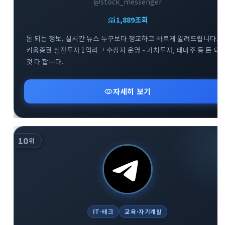
@stock_messenger
monitoring
1,889
조회
돈 되는 정보, 실시간 뉴스 누구보다 정교하고 빠르게 알려드립니다. -
키움증권 실전투자 1억리그 수상자 운영 - 가치투자, 테마주 등 돈 되
것 다 합니다.
visibility
자세히 보기
10
위
IT·테크
교육·자기계발