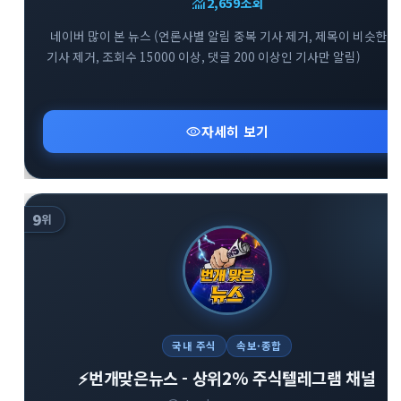
monitoring
2,659
조회
네이버 많이 본 뉴스 (언론사별 알림 중복 기사 제거, 제목이 비슷한
기사 제거, 조회수 15000 이상, 댓글 200 이상인 기사만 알림)
visibility
자세히 보기
9
위
국내 주식
속보·종합
⚡️번개맞은뉴스 - 상위2% 주식텔레그램 채널