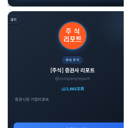
4
위
국내 주식
[주식] 증권사 리포트
@companyreport
monitoring
3,663
조회
증권시장 기업리포트