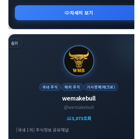
visibility
자세히 보기
6
위
국내 주식
해외 주식
거시경제(매크로)
wemakebull
@wemakebull
monitoring
3,073
조회
[국내 1위] 주식정보 공유채널