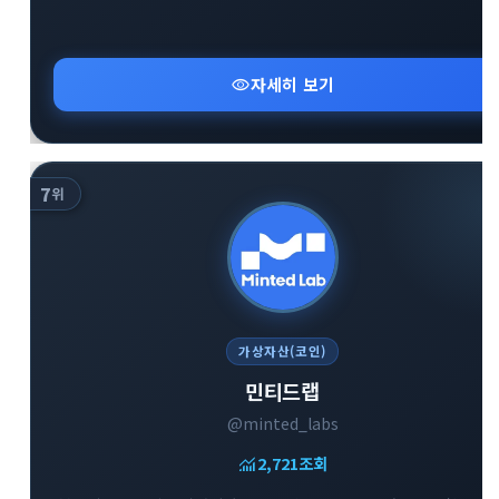
visibility
자세히 보기
7
위
가상자산(코인)
민티드랩
@minted_labs
monitoring
2,721
조회