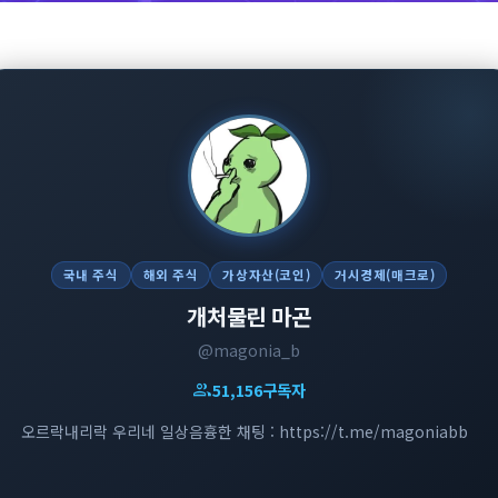
국내 주식
해외 주식
가상자산(코인)
거시경제(매크로)
개처물린 마곤
@magonia_b
group
51,156
구독자
오르락내리락 우리네 일상음흉한 채팅 : https://t.me/magoniabb