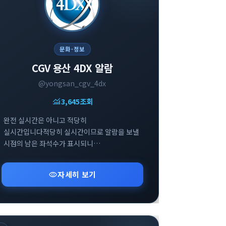
문화·정보
CGV 용산 4DX 알람
@yongsan_cgv_4dx
monitoring
3,645
조회
완전 실시간은 아니고 적당히
실시간입니다적당히 실시간이므로 알람을 보낼
시점의 남은 좌석수가 표시되니
참고부탁드립니다
visibility
자세히 보기