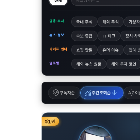
전체
금융·투자
국내 주식
해외 주식
가상자
뉴스·정보
속보·종합
IT·테크
정치·사
라이프·엔터
쇼핑·핫딜
유머·이슈
연예·
글로벌
해외 뉴스 원문
해외 투자·코인
whatshot
monitoring
arrow_downward
sort_by_alpha
구독자순
주간조회순
이
1
🥇
위