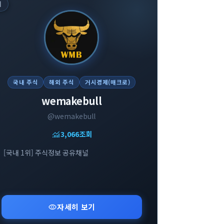
위
국내 주식
해외 주식
거시경제(매크로)
wemakebull
@wemakebull
monitoring
3,066
조회
[국내 1위] 주식정보 공유채널
visibility
자세히 보기