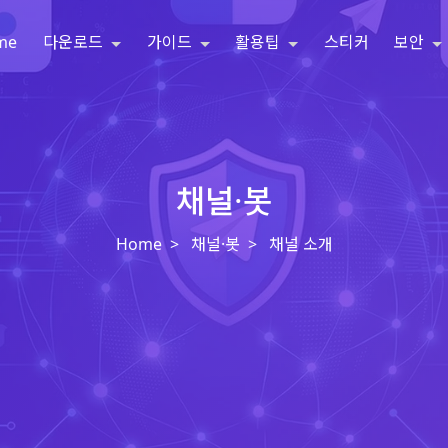
me
다운로드
가이드
활용팁
스티커
보안
채널·봇
Home
채널·봇
채널 소개