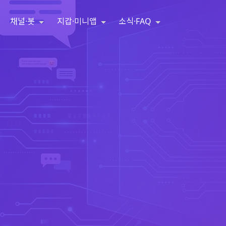
채널·봇
지갑·미니앱
소식·FAQ