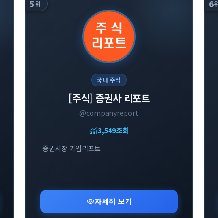
5
6
위
국내 주식
[주식] 증권사 리포트
@companyreport
monitoring
3,549
조회
증권시장 기업리포트
visibility
자세히 보기