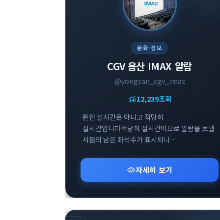
문화·정보
CGV 용산 IMAX 알람
@yongsan_cgv_imax
monitoring
12,239
조회
완전 실시간은 아니고 적당히
실시간입니다적당히 실시간이므로 알람을 보낼
시점의 남은 좌석수가 표시되니
참고부탁드립니다
visibility
자세히 보기