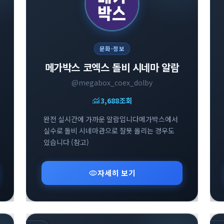
문화·정보
메가박스 코엑스 돌비 시네마 알람
@megabox_coex_dolby
monitoring
3,688
조회
완전 실시간에 가까운 알람입니다메가박스에서
실수로 돌비 시네마관으로 잘못 올리는 경우도
있습니다 (참고)
visibility
자세히 보기