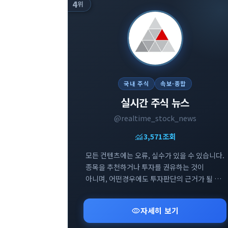
4
위
국내 주식
속보·종합
실시간 주식 뉴스
@realtime_stock_news
monitoring
3,571
조회
모든 컨텐츠에는 오류, 실수가 있을 수 있습니다.
종목을 추천하거나 투자를 권유하는 것이
아니며, 어떤경우에도 투자판단의 근거가 될 수
없습니다. 투자에 대한 모든 책임은 투자자
본인에게 있습니다.
visibility
자세히 보기