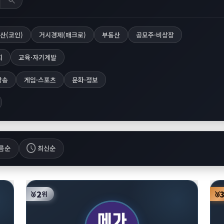
search
산(코인)
거시경제(매크로)
부동산
공모주·비상장
회
교육·자기계발
방송
게임·스포츠
문화·정보
schedule
름순
최신순
2
🥈
위
🥉