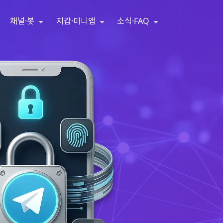
채널·봇
지갑·미니앱
소식·FAQ