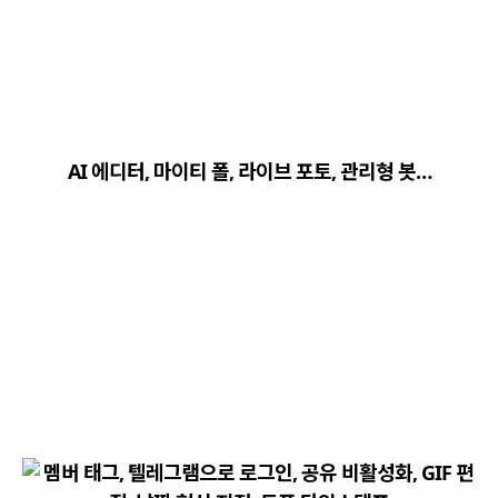
close
explore
search
사이트 메뉴 이동
AI 에디터, 마이티 폴, 라이브 포토, 관리형 봇…
Home
다운로드
가이드
활용팁
스티커
보안
채널·봇
지갑·미니앱
소식·FAQ
arrow_forward
Home 바로가기