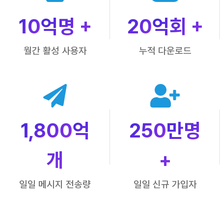
10
억명 +
20
억회 +
월간 활성 사용자
누적 다운로드
1,800
억
250
만명
개
+
일일 메시지 전송량
일일 신규 가입자