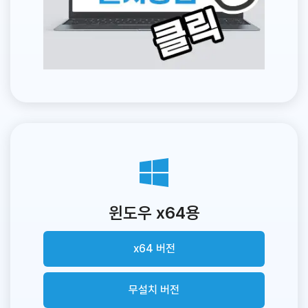
윈도우 x64용
x64 버전
무설치 버전