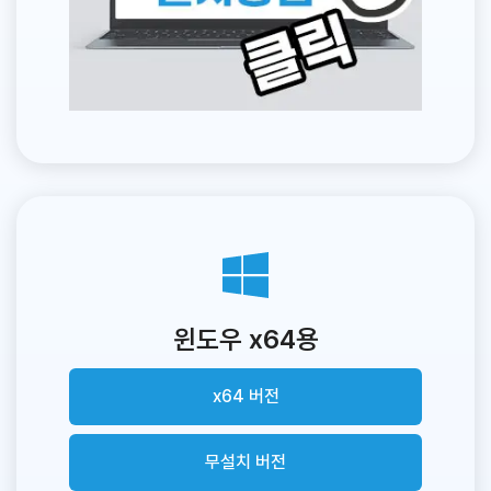
윈도우 x64용
x64 버전
무설치 버전