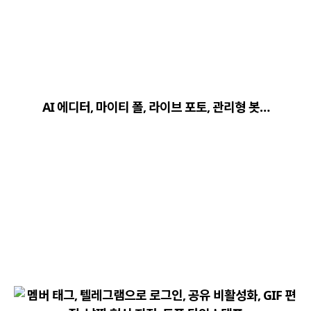
close
explore
search
사이트 메뉴 이동
AI 에디터, 마이티 폴, 라이브 포토, 관리형 봇…
Home
다운로드
가이드
활용팁
스티커
보안
채널·봇
지갑·미니앱
소식·FAQ
arrow_forward
Home 바로가기