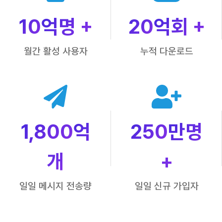
10
억명 +
20
억회 +
월간 활성 사용자
누적 다운로드
1,800
억
250
만명
개
+
일일 메시지 전송량
일일 신규 가입자