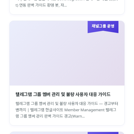
t) 연동 완벽 가이드 환영 봇, 자...
채널그룹 운영
close
explore
search
사이트 메뉴 이동
Home
다운로드
가이드
활용팁
스티커
보안
채널·봇
지갑·미니앱
소식·FAQ
텔레그램 그룹 멤버 관리 및 불량 사용자 대응 가이드
텔레그램 그룹 멤버 관리 및 불량 사용자 대응 가이드 — 경고부터
arrow_forward
Home 바로가기
밴까지 | 텔레그램 한글사이트 Member Management 텔레그
램 그룹 멤버 관리 완벽 가이드 경고(Warn...