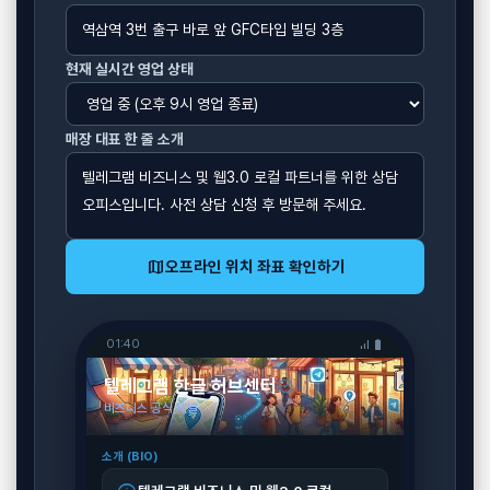
현재 실시간 영업 상태
매장 대표 한 줄 소개
map
오프라인 위치 좌표 확인하기
01:40
signal_cellular_alt
battery_full
텔레그램 한글 허브센터
verified
비즈니스 공식 채널
소개 (BIO)