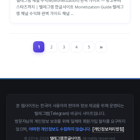
텔레그램 채널 수익화(Monetization) 완벽 가이드 — 광고부터
스타즈까지 | 텔레그램 한글사이트 Monetization Guide 텔레그
램 채널 수익화 완벽 가이드 채널 ...
1
2
3
4
5
close
explore
search
사이트 메뉴 이동
Home
다운로드
가이드
활용팁
스티커
보안
본 웹사이트는 한국어 사용자의 편의와 정보 제공을 위해 운영되는
텔레그램(Telegram) 비공식 사이트입니다.
채널·봇
지갑·미니앱
소식·FAQ
방문자님의 개인정보 보호를 위해 일체의 회원가입 절차를 요구하지
않으며,
어떠한 개인정보도 수집하지 않습니다.
[개인정보처리방침]
arrow_forward
Home 바로가기
© 2014-2026
텔레그램 한글사이트
. All rights reserved.