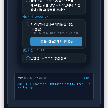
info
텔레그램 비즈니스 및 웹3.0 로컬
파트너를 위한 상담 오피스입니다. 사전
상담 신청 후 방문해 주세요.
매장 위치 (LOCATION)
location_on
서울특별시 강남구 테헤란로 152
(역삼동)
역삼역 3번 출구 바로 앞 GFC타입 빌딩 3층
explore
실시간 길찾기 & 내비 연동
영업 시간 (HOURS)
schedule
영업 중 (오후 9시 영업 종료)
terminal
로컬 SEO 진단 터미널
지우기
[SYSTEM] Location Simulator initialized. St
anding by.