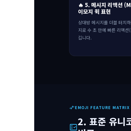
🔥 5. 메시지 리액션 (Me
이모지 퀵 표현
상대방 메시지를 더블 터치하
지로 수 초 만에 빠른 리액션(R
깁니다.
compare_arrows
EMOJI FEATURE MATRIX
2. 표준 유
fact_check