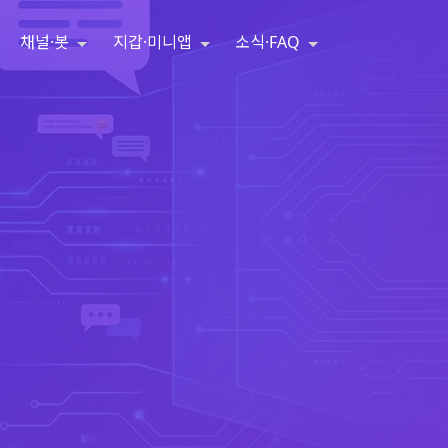
채널·봇
지갑·미니앱
소식·FAQ