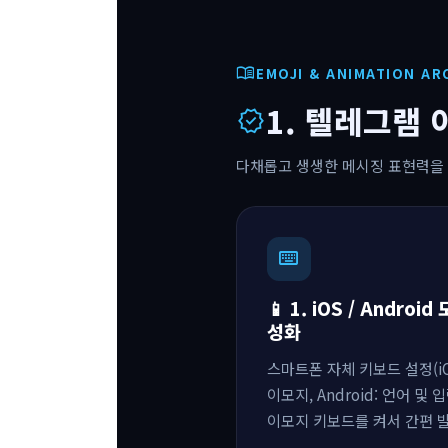
menu_book
EMOJI & ANIMATION AR
1. 텔레그램 
verified
다채롭고 생생한 메시징 표현력을
keyboard
📱 1. iOS / Andr
성화
스마트폰 자체 키보드 설정(iOS
이모지, Android: 언어 및
이모지 키보드를 켜서 간편 