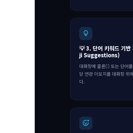
lightbulb
💡 3. 단어 키워드 기반
ji Suggestions)
대화창에 콜론(:) 또는 단어를
당 연관 이모지를 대화창 위
다.
add_reaction