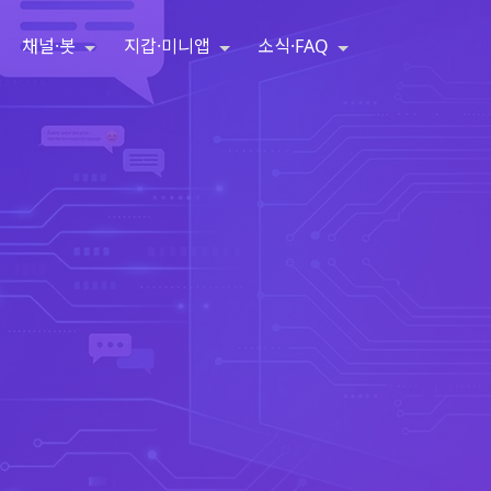
채널·봇
지갑·미니앱
소식·FAQ