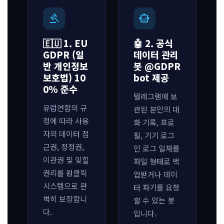
gavel
smart_toy
🇪🇺 1. EU
🤖 2. 공식
GDPR (일
데이터 관리
반 개인정보
봇 @GDPR
보호법) 10
bot 제공
0% 준수
텔레그램에 보
유럽연합의 규
관된 본인의 대
정에 따라 사용
화 기록, 프로
자의 데이터 접
필, 기기 로그
근권, 정정권,
인 로그 일체를
이관권 및 잊힐
파일 형태로 백
권리를 원클릭
업받거나 데이
시스템으로 완
터 파기를 요청
벽히 보장합니
할 수 있는 봇
다.
입니다.