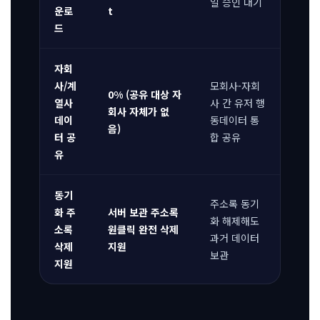
일 승인 대기
운로
t
드
자회
사/계
모회사-자회
0% (공유 대상 자
열사
사 간 유저 행
회사 자체가 없
데이
동데이터 통
음)
터 공
합 공유
유
동기
주소록 동기
화 주
서버 보관 주소록
화 해제해도
소록
원클릭 완전 삭제
과거 데이터
삭제
지원
보관
지원