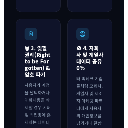
delete_forever
no_accounts
🗑️ 3. 잊힐
🚫 4. 자회
권리(Right
사 및 계열사
to be For
데이터 공유
gotten) &
0%
암호 파기
타 빅테크 기업
사용자가 계정
들처럼 모회사,
을 탈퇴하거나
계열사 및 제3
대화내용을 삭
자 마케팅 파트
제할 경우 서버
너에게 사용자
및 백업망에 존
의 개인정보를
재하는 데이터
넘기거나 결합