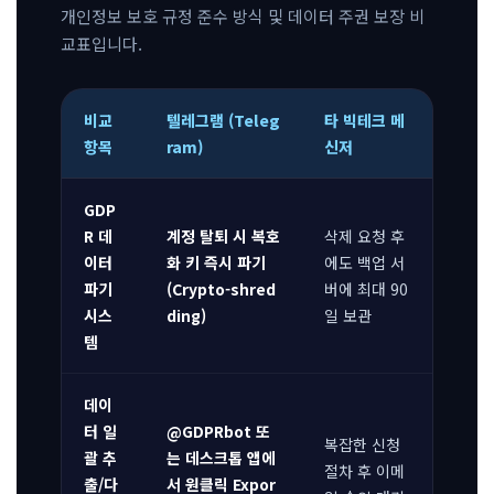
개인정보 보호 규정 준수 방식 및 데이터 주권 보장 비
교표입니다.
비교
텔레그램 (Teleg
타 빅테크 메
항목
ram)
신저
GDP
R 데
계정 탈퇴 시 복호
삭제 요청 후
이터
화 키 즉시 파기
에도 백업 서
파기
(Crypto-shred
버에 최대 90
시스
ding)
일 보관
템
데이
터 일
@GDPRbot 또
복잡한 신청
괄 추
는 데스크톱 앱에
절차 후 이메
출/다
서 원클릭 Expor