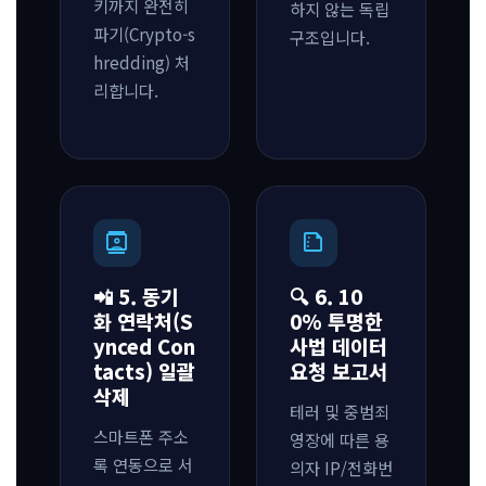
키까지 완전히
하지 않는 독립
파기(Crypto-s
구조입니다.
hredding) 처
리합니다.
contacts
summarize
📲 5. 동기
🔍 6. 10
화 연락처(S
0% 투명한
ynced Con
사법 데이터
tacts) 일괄
요청 보고서
삭제
테러 및 중범죄
스마트폰 주소
영장에 따른 용
록 연동으로 서
의자 IP/전화번