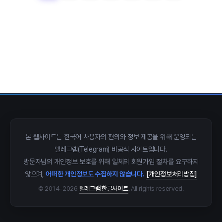
close
explore
search
사이트 메뉴 이동
Home
다운로드
가이드
활용팁
스티커
보안
본 웹사이트는 한국어 사용자의 편의와 정보 제공을 위해 운영되는
텔레그램(Telegram) 비공식 사이트입니다.
채널·봇
지갑·미니앱
소식·FAQ
방문자님의 개인정보 보호를 위해 일체의 회원가입 절차를 요구하지
않으며,
어떠한 개인정보도 수집하지 않습니다.
[개인정보처리방침]
arrow_forward
Home 바로가기
© 2014-2026
텔레그램 한글사이트
. All rights reserved.