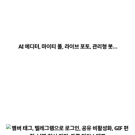
close
explore
search
사이트 메뉴 이동
AI 에디터, 마이티 폴, 라이브 포토, 관리형 봇…
Home
다운로드
가이드
활용팁
스티커
보안
채널·봇
지갑·미니앱
소식·FAQ
arrow_forward
Home 바로가기