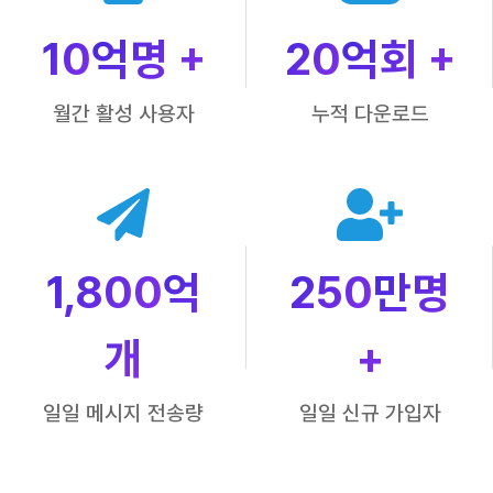
10
억명 +
20
억회 +
월간 활성 사용자
누적 다운로드
1,800
억
250
만명
개
+
일일 메시지 전송량
일일 신규 가입자