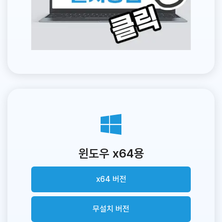
윈도우 x64용
x64 버전
무설치 버전