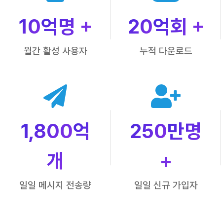
10
억명 +
20
억회 +
월간 활성 사용자
누적 다운로드
1,800
억
250
만명
개
+
일일 메시지 전송량
일일 신규 가입자