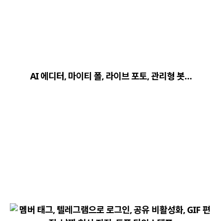
close
explore
search
사이트 메뉴 이동
AI 에디터, 마이티 폴, 라이브 포토, 관리형 봇…
Home
다운로드
가이드
활용팁
스티커
보안
채널·봇
지갑·미니앱
소식·FAQ
arrow_forward
Home 바로가기