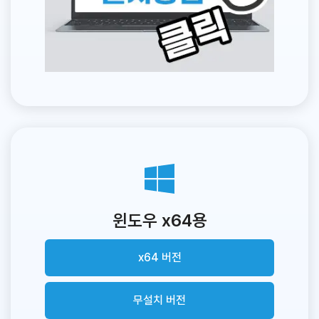
윈도우 x64용
x64 버전
무설치 버전