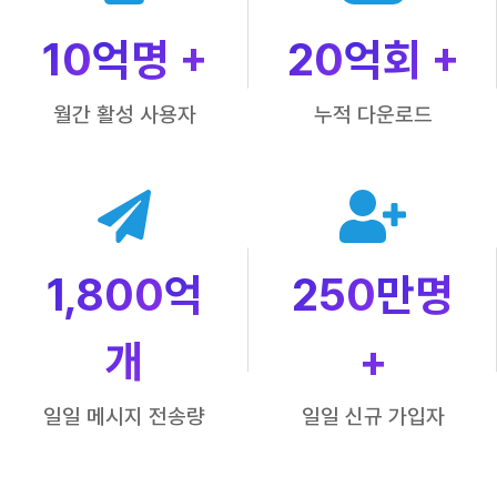
10
억명 +
20
억회 +
월간 활성 사용자
누적 다운로드
1,800
억
250
만명
개
+
일일 메시지 전송량
일일 신규 가입자