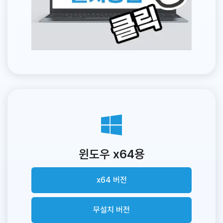
윈도우 x64용
x64 버전
무설치 버전