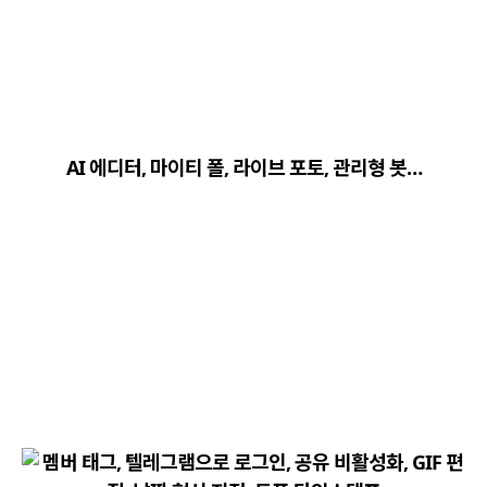
close
explore
search
사이트 메뉴 이동
AI 에디터, 마이티 폴, 라이브 포토, 관리형 봇…
Home
다운로드
가이드
활용팁
스티커
보안
채널·봇
지갑·미니앱
소식·FAQ
arrow_forward
Home 바로가기