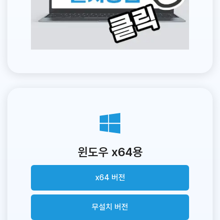
윈도우 x64용
x64 버전
무설치 버전