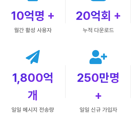
10
억명 +
20
억회 +
월간 활성 사용자
누적 다운로드
1,800
억
250
만명
개
+
일일 메시지 전송량
일일 신규 가입자