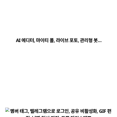
close
explore
search
사이트 메뉴 이동
AI 에디터, 마이티 폴, 라이브 포토, 관리형 봇…
Home
다운로드
가이드
활용팁
스티커
보안
채널·봇
지갑·미니앱
소식·FAQ
arrow_forward
Home 바로가기