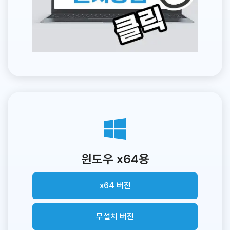
윈도우 x64용
x64 버전
무설치 버전