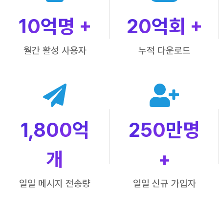
10
억명 +
20
억회 +
월간 활성 사용자
누적 다운로드
1,800
억
250
만명
개
+
일일 메시지 전송량
일일 신규 가입자