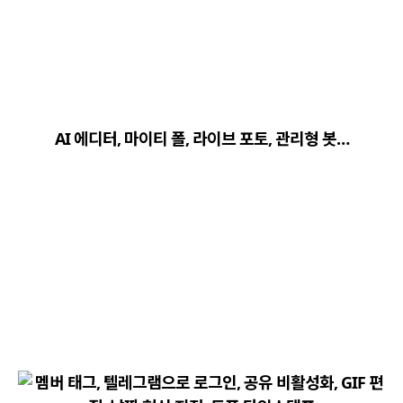
close
explore
search
사이트 메뉴 이동
AI 에디터, 마이티 폴, 라이브 포토, 관리형 봇…
Home
다운로드
가이드
활용팁
스티커
보안
채널·봇
지갑·미니앱
소식·FAQ
arrow_forward
Home 바로가기