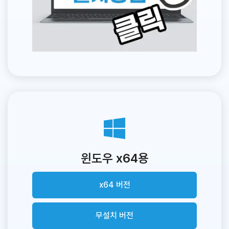
윈도우 x64용
x64 버전
무설치 버전