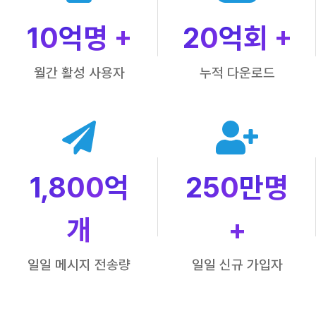
10
억명 +
20
억회 +
월간 활성 사용자
누적 다운로드
1,800
억
250
만명
개
+
일일 메시지 전송량
일일 신규 가입자