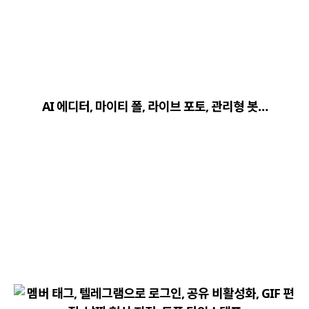
close
explore
search
사이트 메뉴 이동
AI 에디터, 마이티 폴, 라이브 포토, 관리형 봇…
Home
다운로드
가이드
활용팁
스티커
보안
채널·봇
지갑·미니앱
소식·FAQ
arrow_forward
Home 바로가기