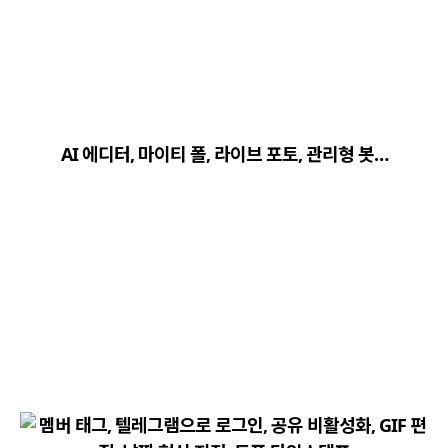
close
explore
search
사이트 메뉴 이동
AI 에디터, 마이티 폴, 라이브 포토, 관리형 봇…
Home
다운로드
가이드
활용팁
스티커
보안
채널·봇
지갑·미니앱
소식·FAQ
arrow_forward
Home 바로가기