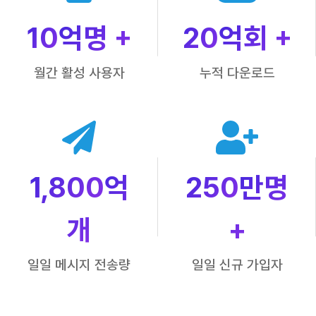
10
억명 +
20
억회 +
월간 활성 사용자
누적 다운로드
1,800
억
250
만명
개
+
일일 메시지 전송량
일일 신규 가입자