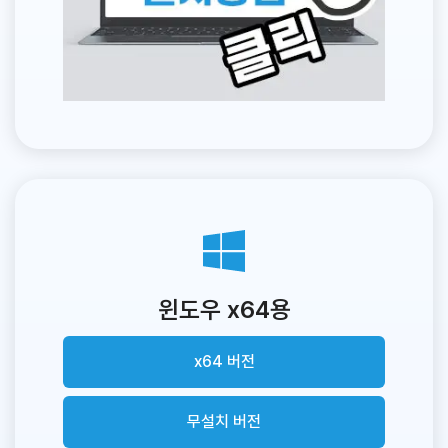
윈도우 x64용
x64 버전
무설치 버전