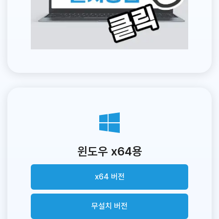
윈도우 x64용
x64 버전
무설치 버전