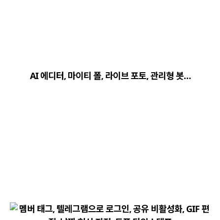
close
explore
search
사이트 메뉴 이동
AI 에디터, 마이티 폴, 라이브 포토, 관리형 봇…
Home
다운로드
가이드
활용팁
스티커
보안
채널·봇
지갑·미니앱
소식·FAQ
arrow_forward
Home 바로가기