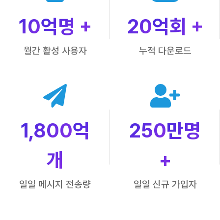
10
억명 +
20
억회 +
월간 활성 사용자
누적 다운로드
1,800
억
250
만명
개
+
일일 메시지 전송량
일일 신규 가입자