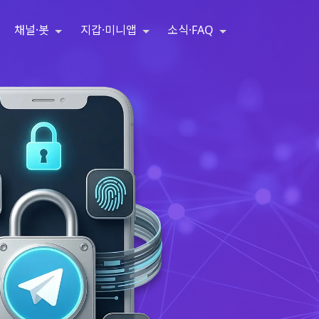
채널·봇
지갑·미니앱
소식·FAQ