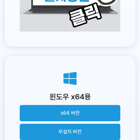
윈도우 x64용
x64 버전
무설치 버전