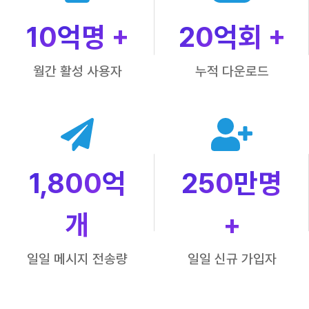
10
억명 +
20
억회 +
월간 활성 사용자
누적 다운로드
1,800
억
250
만명
개
+
일일 메시지 전송량
일일 신규 가입자