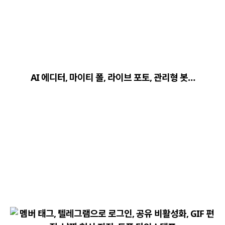
close
explore
search
사이트 메뉴 이동
AI 에디터, 마이티 폴, 라이브 포토, 관리형 봇…
Home
다운로드
가이드
활용팁
스티커
보안
채널·봇
지갑·미니앱
소식·FAQ
arrow_forward
Home 바로가기