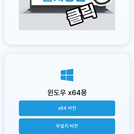
윈도우 x64용
x64 버전
무설치 버전