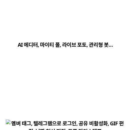
close
explore
search
사이트 메뉴 이동
AI 에디터, 마이티 폴, 라이브 포토, 관리형 봇…
Home
다운로드
가이드
활용팁
스티커
보안
채널·봇
지갑·미니앱
소식·FAQ
arrow_forward
Home 바로가기