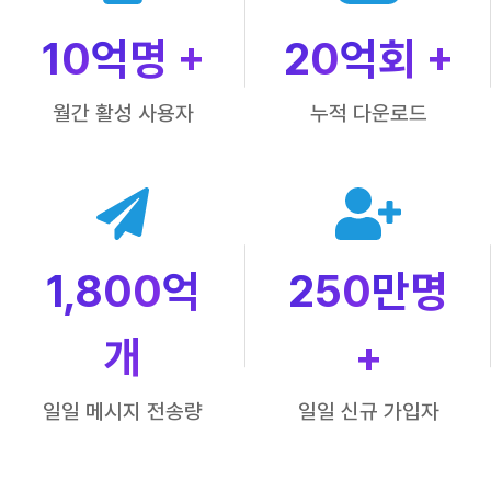
10
억명 +
20
억회 +
월간 활성 사용자
누적 다운로드
1,800
억
250
만명
개
+
일일 메시지 전송량
일일 신규 가입자