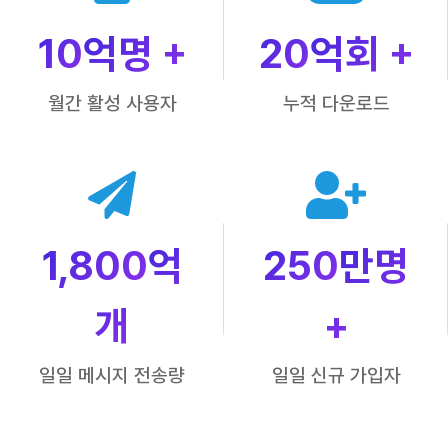
10
억명 +
20
억회 +
월간 활성 사용자
누적 다운로드
1,800
억
250
만명
개
+
일일 메시지 전송량
일일 신규 가입자