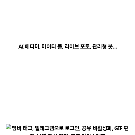
close
explore
search
사이트 메뉴 이동
AI 에디터, 마이티 폴, 라이브 포토, 관리형 봇…
Home
다운로드
가이드
활용팁
스티커
보안
채널·봇
지갑·미니앱
소식·FAQ
arrow_forward
Home 바로가기