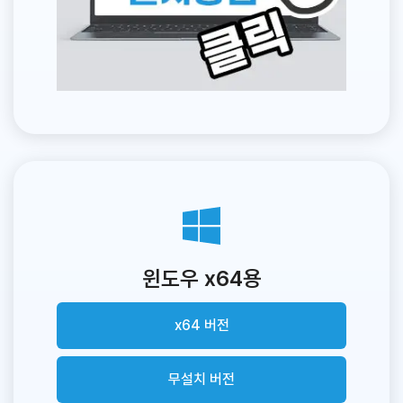
윈도우 x64용
x64 버전
무설치 버전