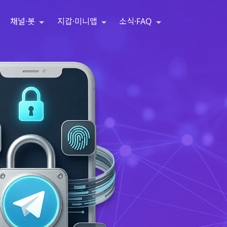
채널·봇
지갑·미니앱
소식·FAQ