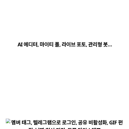
close
explore
search
사이트 메뉴 이동
AI 에디터, 마이티 폴, 라이브 포토, 관리형 봇…
Home
다운로드
가이드
활용팁
스티커
보안
채널·봇
지갑·미니앱
소식·FAQ
arrow_forward
Home 바로가기