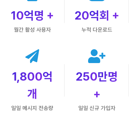
10
억명 +
20
억회 +
월간 활성 사용자
누적 다운로드
1,800
억
250
만명
개
+
일일 메시지 전송량
일일 신규 가입자