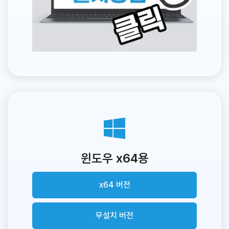
윈도우 x64용
x64 버전
무설치 버전