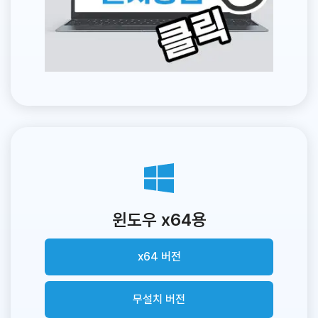
윈도우 x64용
x64 버전
무설치 버전