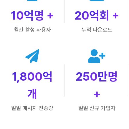
10
억명 +
20
억회 +
월간 활성 사용자
누적 다운로드
1,800
억
250
만명
개
+
일일 메시지 전송량
일일 신규 가입자