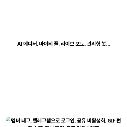
close
explore
search
사이트 메뉴 이동
AI 에디터, 마이티 폴, 라이브 포토, 관리형 봇…
Home
다운로드
가이드
활용팁
스티커
보안
채널·봇
지갑·미니앱
소식·FAQ
arrow_forward
Home 바로가기