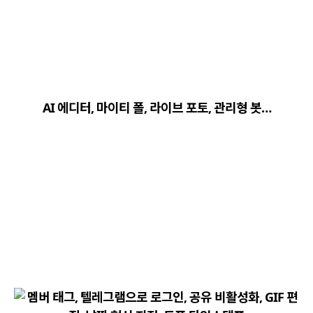
close
explore
search
사이트 메뉴 이동
AI 에디터, 마이티 폴, 라이브 포토, 관리형 봇…
Home
다운로드
가이드
활용팁
스티커
보안
채널·봇
지갑·미니앱
소식·FAQ
arrow_forward
Home 바로가기