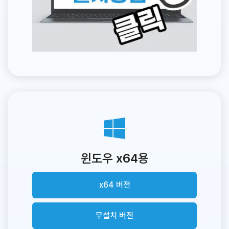
윈도우 x64용
x64 버전
무설치 버전