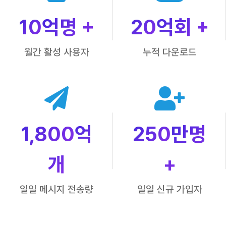
10
억명 +
20
억회 +
월간 활성 사용자
누적 다운로드
1,800
억
250
만명
개
+
일일 메시지 전송량
일일 신규 가입자